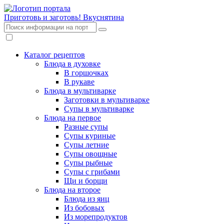
Приготовь и заготовь!
Вкуснятина
Каталог рецептов
Блюда в духовке
В горшочках
В рукаве
Блюда в мультиварке
Заготовки в мультиварке
Супы в мультиварке
Блюда на первое
Разные супы
Супы куриные
Супы летние
Супы овощные
Супы рыбные
Супы с грибами
Щи и борщи
Блюда на второе
Блюда из яиц
Из бобовых
Из морепродуктов