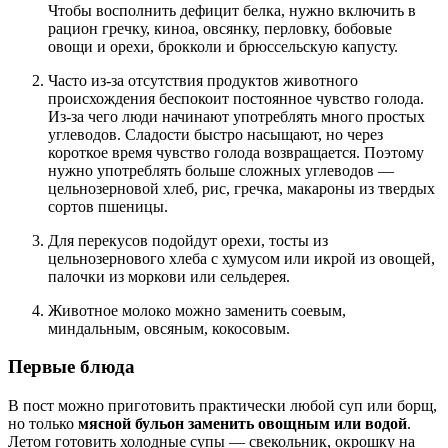
Чтобы восполнить дефицит белка, нужно включить в
рацион гречку, киноа, овсянку, перловку, бобовые
овощи и орехи, брокколи и брюссельскую капусту.
Часто из-за отсутствия продуктов животного
происхождения беспокоит постоянное чувство голода.
Из-за чего люди начинают употреблять много простых
углеводов. Сладости быстро насыщают, но через
короткое время чувство голода возвращается. Поэтому
нужно употреблять больше сложных углеводов —
цельнозерновой хлеб, рис, гречка, макароны из твердых
сортов пшеницы.
Для перекусов подойдут орехи, тосты из
цельнозернового хлеба с хумусом или икрой из овощей,
палочки из моркови или сельдерея.
Животное молоко можно заменить соевым,
миндальным, овсяным, кокосовым.
Первые блюда
В пост можно приготовить практически любой суп или борщ,
но только
мясной бульон заменить овощным или водой
.
Летом готовить холодные супы — свекольник, окрошку на