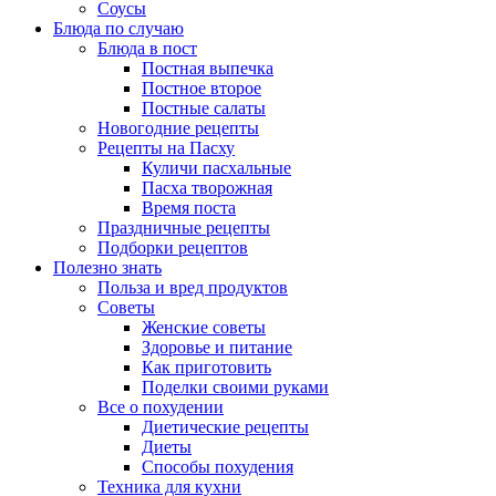
Соусы
Блюда по случаю
Блюда в пост
Постная выпечка
Постное второе
Постные салаты
Новогодние рецепты
Рецепты на Пасху
Куличи пасхальные
Пасха творожная
Время поста
Праздничные рецепты
Подборки рецептов
Полезно знать
Польза и вред продуктов
Советы
Женские советы
Здоровье и питание
Как приготовить
Поделки своими руками
Все о похудении
Диетические рецепты
Диеты
Способы похудения
Техника для кухни