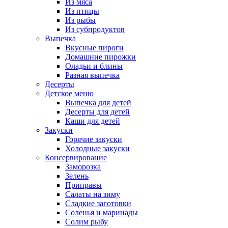
Из мяса
Из птицы
Из рыбы
Из субпродуктов
Выпечка
Вкусные пироги
Домашние пирожки
Оладьи и блины
Разная выпечка
Десерты
Детское меню
Выпечка для детей
Десерты для детей
Каши для детей
Закуски
Горячие закуски
Холодные закуски
Консервирование
Заморозка
Зелень
Приправы
Салаты на зиму
Сладкие заготовки
Соленья и маринады
Солим рыбу