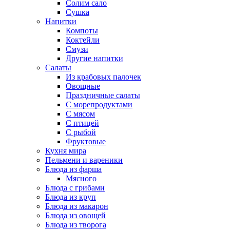
Солим сало
Сушка
Напитки
Компоты
Коктейли
Смузи
Другие напитки
Салаты
Из крабовых палочек
Овощные
Праздничные салаты
С морепродуктами
С мясом
С птицей
С рыбой
Фруктовые
Кухня мира
Пельмени и вареники
Блюда из фарша
Мясного
Блюда с грибами
Блюда из круп
Блюда из макарон
Блюда из овощей
Блюда из творога