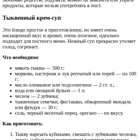
продукты, которые нельзя употреблять в пост.
Тыквенный крем-суп
Это блюдо простое в приготовлении, но имеет очень
насыщенный вкус и аромат, очень полезное, идеально
подходит для постного меню. Нежный суп прекрасно утоляет
голод, согревает.
Что необходимо
:
мякоть тыквы — 500 г;
морковь, пастернак и лук репчатый или порей — по 100
г;
масло оливковое или подсолнечное — 2 ст. л.;
вода или овощной бульон — 1 л;
чеснок — 2 зубчика;
тыквенные семечки, фисташки, обжаренный миндаль
или фундук — 30 г;
соль, черный молотый перец, орегано — по вкусу.
Как приготовить
:
Тыкву нарезать кубиками, смешать с зубчиками чеснока,
луком, небольшим количеством растительного масла.