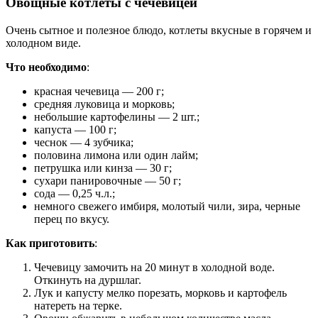
Овощные котлеты с чечевицей
Очень сытное и полезное блюдо, котлеты вкусные в горячем и
холодном виде.
Что необходимо
:
красная чечевица — 200 г;
средняя луковица и морковь;
небольшие картофелины — 2 шт.;
капуста — 100 г;
чеснок — 4 зубчика;
половина лимона или один лайм;
петрушка или кинза — 30 г;
сухари панировочные — 50 г;
сода — 0,25 ч.л.;
немного свежего имбиря, молотый чили, зира, черные
перец по вкусу.
Как приготовить
:
Чечевицу замочить на 20 минут в холодной воде.
Откинуть на дуршлаг.
Лук и капусту мелко порезать, морковь и картофель
натереть на терке.