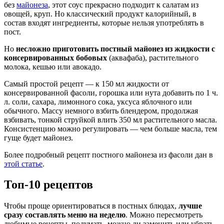
без
майонеза
, этот соус прекрасно подходит к салатам из
овощей, круп. Но классический продукт калорийный, в
состав входят ингредиенты, которые нельзя употреблять в
пост.
Но
несложно приготовить постный майонез из жидкости с
консервированных бобовых
(аквафаба), растительного
молока, кешью или авокадо.
Самый простой рецепт — к 150 мл жидкости от
консервированной фасоли, горошка или нута добавить по 1 ч.
л. соли, сахара, лимонного сока, уксуса яблочного или
обычного. Массу немного взбить блендером, продолжая
взбивать, тонкой струйкой влить 350 мл растительного масла.
Консистенцию можно регулировать — чем больше масла, тем
гуще будет майонез.
Более подробный рецепт постного майонеза из фасоли дан в
этой статье
.
Топ-10 рецептов
Чтобы проще ориентироваться в постных блюдах,
лучше
сразу составлять меню на неделю
. Можно пересмотреть
любимые рецепты, подумать, можно ли заменить или убрать