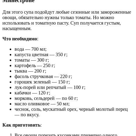
Минестроне
Для этого супа подойдут любые сезонные или замороженные
овощи, обязательно нужны только томаты. Но можно
использовать и томатную пасту. Суп получается густым,
насыщенным.
Что необходимо
:
вода — 700 мл;
капуста цветная — 350 г;
томаты — 300 г;
картофель — 250 г;
тыква — 200 г;
фасоль стручковая — 220 г;
горошек зеленый — 150 г;
лук-порей или репчатый — 100 г;
кабачки — 120 г;
морковь, сельдерей — по 60 г;
масло оливковое — 50 мл;
чеснок, соль, мускатный орех, черный молотый перец
— по вкусу.
Как приготовить
:
Все овощи порезать кусочками примерно одного