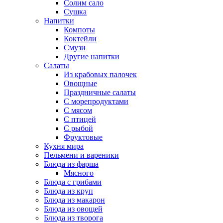
Солим сало
Сушка
Напитки
Компоты
Коктейли
Смузи
Другие напитки
Салаты
Из крабовых палочек
Овощные
Праздничные салаты
С морепродуктами
С мясом
С птицей
С рыбой
Фруктовые
Кухня мира
Пельмени и вареники
Блюда из фарша
Мясного
Блюда с грибами
Блюда из круп
Блюда из макарон
Блюда из овощей
Блюда из творога