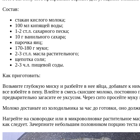
Состав:
стакан кислого молока;
100 мл кипящей воды;
1-2 ст.л. сахарного песка;
10 г ванильного сахара;
парочка яиц;
170-180 г муки;
2-3 ст.л. масла растительного;
щепотка соли;
2-3 ч.л. пищевой соды.
Как приготовить:
Возьмите глубокую миску и разбейте в нее яйца, добавьте к н
все взбейте в пену. Влейте в смесь скисшее молоко, постоянн
предварительно загасите ее уксусом. Через сито просейте муку
Молоко достаньте из холодильника за час до готовки, оно дол
Нагрейте на сковородке или в микроволновке растительное мас
как следует. Зачерпните небольшим половником порцию теста и