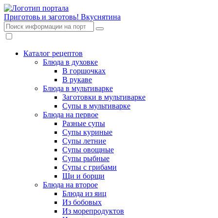
Приготовь и заготовь!
Вкуснятина
Каталог рецептов
Блюда в духовке
В горшочках
В рукаве
Блюда в мультиварке
Заготовки в мультиварке
Супы в мультиварке
Блюда на первое
Разные супы
Супы куриные
Супы летние
Супы овощные
Супы рыбные
Супы с грибами
Щи и борщи
Блюда на второе
Блюда из яиц
Из бобовых
Из морепродуктов