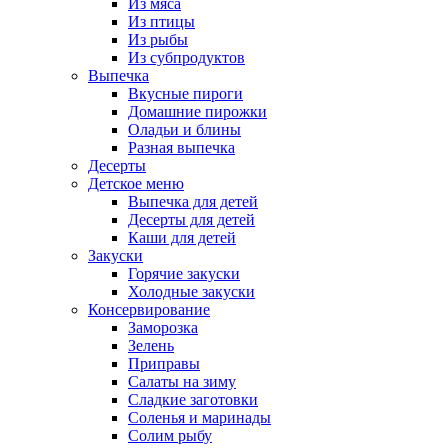
Из мяса
Из птицы
Из рыбы
Из субпродуктов
Выпечка
Вкусные пироги
Домашние пирожки
Оладьи и блины
Разная выпечка
Десерты
Детское меню
Выпечка для детей
Десерты для детей
Каши для детей
Закуски
Горячие закуски
Холодные закуски
Консервирование
Заморозка
Зелень
Приправы
Салаты на зиму
Сладкие заготовки
Соленья и маринады
Солим рыбу