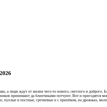
2026
шко, а люди ждут от жизни чего-то нового, светлого и доброго.
венников принимают да блинчиками потчуют.
Вот и пригодятся мо
 пухлые и постные, гречневые и с припёком, на дрожжах, молок