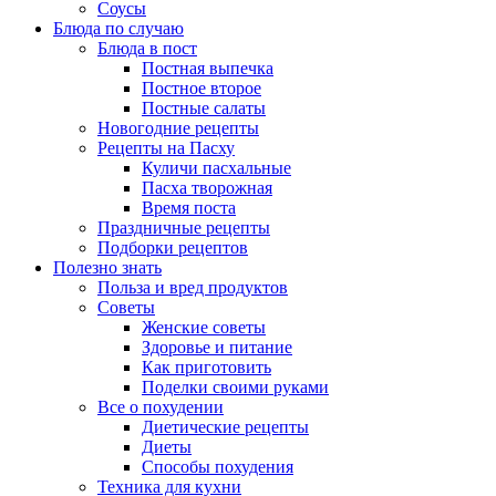
Соусы
Блюда по случаю
Блюда в пост
Постная выпечка
Постное второе
Постные салаты
Новогодние рецепты
Рецепты на Пасху
Куличи пасхальные
Пасха творожная
Время поста
Праздничные рецепты
Подборки рецептов
Полезно знать
Польза и вред продуктов
Советы
Женские советы
Здоровье и питание
Как приготовить
Поделки своими руками
Все о похудении
Диетические рецепты
Диеты
Способы похудения
Техника для кухни