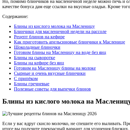
Но, помимо блинчиков на масленичной неделе можно печь и ола
качестве бонуса дам еще ссылки на вкусные оладьи. Кроме тог
Содержание:
Блины из кислого молока на Масленицу
Блинчики для масленичной недели на рассоле
Рецепт блинов на кефире
Как приготовить апельсиновые блинчики к Масленице
Шоколадные блиночки
Готовим блины на Масленицу на воде без яиц
Блины на сыворотке
Блины на кефире без яиц
Готовим на Масленицу блины на молоке
Сырные и очень вкусные блинчики
С припёком
Блины гречневые
Полезные советы для выпечки блинов
Блины из кислого молока на Маслениц
Если у вас вдруг скисло молочко, не спешите его выливать. Пр
итоге вы получите прекрасный вариант для угощения близких.