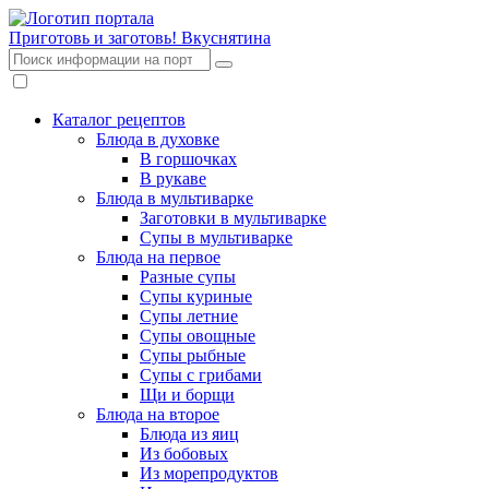
Приготовь и заготовь!
Вкуснятина
Каталог рецептов
Блюда в духовке
В горшочках
В рукаве
Блюда в мультиварке
Заготовки в мультиварке
Супы в мультиварке
Блюда на первое
Разные супы
Супы куриные
Супы летние
Супы овощные
Супы рыбные
Супы с грибами
Щи и борщи
Блюда на второе
Блюда из яиц
Из бобовых
Из морепродуктов