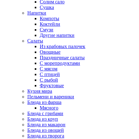
Солим сало
Сушка
Напитки
Компоты
Коктейли
Смузи
Другие напитки
Салаты
Из крабовых палочек
Овощные
Праздничные салаты
С морепродуктами
С мясом
С птицей
С рыбой
Фруктовые
Кухня мира
Пельмени и вареники
Блюда из фарша
Мясного
Блюда с грибами
Блюда из круп
Блюда из макарон
Блюда из овощей
Блюда из творога