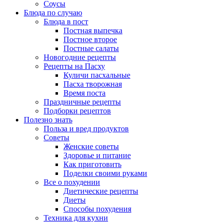
Соусы
Блюда по случаю
Блюда в пост
Постная выпечка
Постное второе
Постные салаты
Новогодние рецепты
Рецепты на Пасху
Куличи пасхальные
Пасха творожная
Время поста
Праздничные рецепты
Подборки рецептов
Полезно знать
Польза и вред продуктов
Советы
Женские советы
Здоровье и питание
Как приготовить
Поделки своими руками
Все о похудении
Диетические рецепты
Диеты
Способы похудения
Техника для кухни