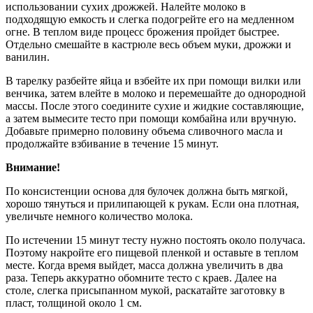
использовании сухих дрожжей. Налейте молоко в
подходящую емкость и слегка подогрейте его на медленном
огне. В теплом виде процесс брожения пройдет быстрее.
Отдельно смешайте в кастрюле весь объем муки, дрожжи и
ванилин.
В тарелку разбейте яйца и взбейте их при помощи вилки или
венчика, затем влейте в молоко и перемешайте до однородной
массы. После этого соедините сухие и жидкие составляющие,
а затем вымесите тесто при помощи комбайна или вручную.
Добавьте примерно половину объема сливочного масла и
продолжайте взбивание в течение 15 минут.
Внимание!
По консистенции основа для булочек должна быть мягкой,
хорошо тянуться и прилипающей к рукам. Если она плотная,
увеличьте немного количество молока.
По истечении 15 минут тесту нужно постоять около получаса.
Поэтому накройте его пищевой пленкой и оставьте в теплом
месте. Когда время выйдет, масса должна увеличить в два
раза. Теперь аккуратно обомните тесто с краев. Далее на
столе, слегка присыпанном мукой, раскатайте заготовку в
пласт, толщиной около 1 см.