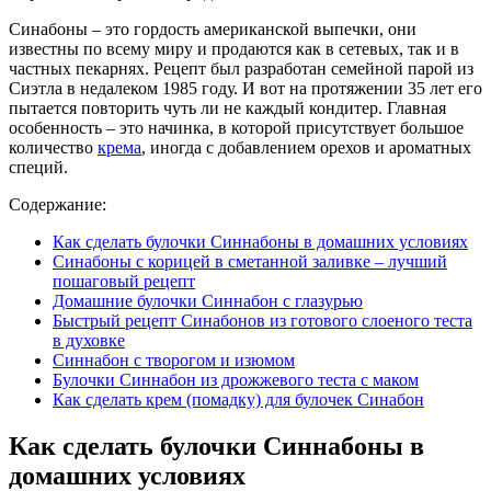
Синабоны – это гордость американской выпечки, они
известны по всему миру и продаются как в сетевых, так и в
частных пекарнях. Рецепт был разработан семейной парой из
Сиэтла в недалеком 1985 году. И вот на протяжении 35 лет его
пытается повторить чуть ли не каждый кондитер. Главная
особенность – это начинка, в которой присутствует большое
количество
крема
, иногда с добавлением орехов и ароматных
специй.
Содержание:
Как сделать булочки Синнабоны в домашних условиях
Синабоны с корицей в сметанной заливке – лучший
пошаговый рецепт
Домашние булочки Синнабон с глазурью
Быстрый рецепт Синабонов из готового слоеного теста
в духовке
Синнабон с творогом и изюмом
Булочки Синнабон из дрожжевого теста с маком
Как сделать крем (помадку) для булочек Синабон
Как сделать булочки Синнабоны в
домашних условиях