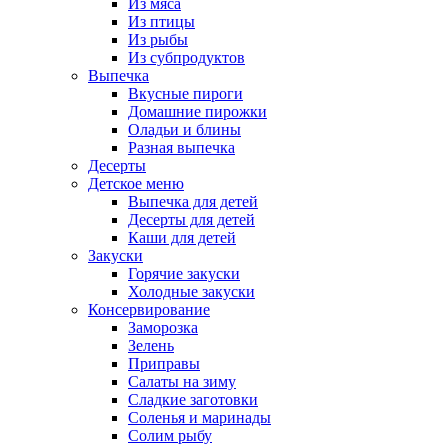
Из мяса
Из птицы
Из рыбы
Из субпродуктов
Выпечка
Вкусные пироги
Домашние пирожки
Оладьи и блины
Разная выпечка
Десерты
Детское меню
Выпечка для детей
Десерты для детей
Каши для детей
Закуски
Горячие закуски
Холодные закуски
Консервирование
Заморозка
Зелень
Приправы
Салаты на зиму
Сладкие заготовки
Соленья и маринады
Солим рыбу