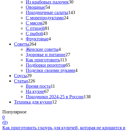
Из крабовых палочек
30
Овощные
54
Праздничные салаты
143
С морепродуктами
24
С мясом
28
С птицей
81
С рыбой
43
Фруктовые
4
Советы
264
Женские советы
4
Здоровье и питание
27
Как приготовить
113
Подборки рецептов
65
Поделки своими руками
4
Соусы
29
Статьи
226
Время поста
11
На кухне
67
Праздники 2024-25 в России
138
Техника для кухни
12
Популярное
0
(
0
)
Как приготовить глазурь для куличей, которая не крошится и