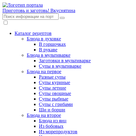
Приготовь и заготовь!
Вкуснятина
Каталог рецептов
Блюда в духовке
В горшочках
В рукаве
Блюда в мультиварке
Заготовки в мультиварке
Супы в мультиварке
Блюда на первое
Разные супы
Супы куриные
Супы летние
Супы овощные
Супы рыбные
Супы с грибами
Щи и борщи
Блюда на второе
Блюда из яиц
Из бобовых
Из морепродуктов