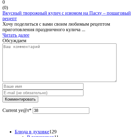
0
(
0
)
Вкусный творожный кулич с изюмом на Пасху – пошаговый
рецепт
Хочу поделиться с вами своим любимым рецептом
приготовления праздничного кулича ...
Читать далее
Обсуждаем
Current ye
@r
*
Блюда в духовке
129