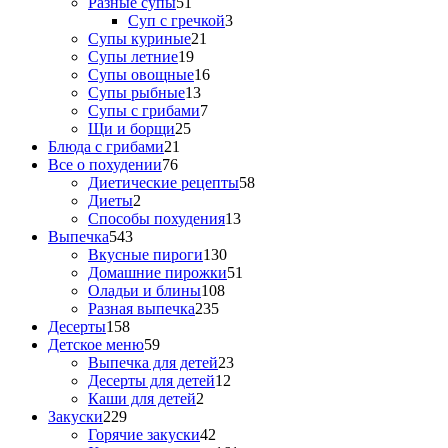
Разные супы
51
Суп с гречкой
3
Супы куриные
21
Супы летние
19
Супы овощные
16
Супы рыбные
13
Супы с грибами
7
Щи и борщи
25
Блюда с грибами
21
Все о похудении
76
Диетические рецепты
58
Диеты
2
Способы похудения
13
Выпечка
543
Вкусные пироги
130
Домашние пирожки
51
Оладьи и блины
108
Разная выпечка
235
Десерты
158
Детское меню
59
Выпечка для детей
23
Десерты для детей
12
Каши для детей
2
Закуски
229
Горячие закуски
42