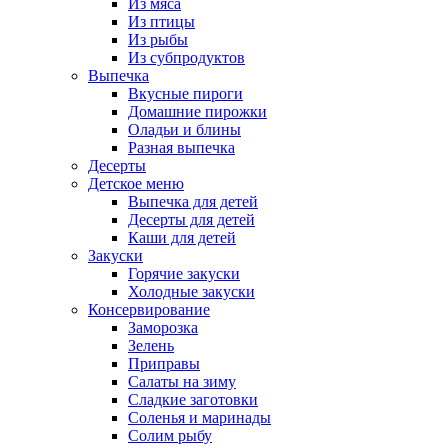
Из мяса
Из птицы
Из рыбы
Из субпродуктов
Выпечка
Вкусные пироги
Домашние пирожки
Оладьи и блины
Разная выпечка
Десерты
Детское меню
Выпечка для детей
Десерты для детей
Каши для детей
Закуски
Горячие закуски
Холодные закуски
Консервирование
Заморозка
Зелень
Приправы
Салаты на зиму
Сладкие заготовки
Соленья и маринады
Солим рыбу