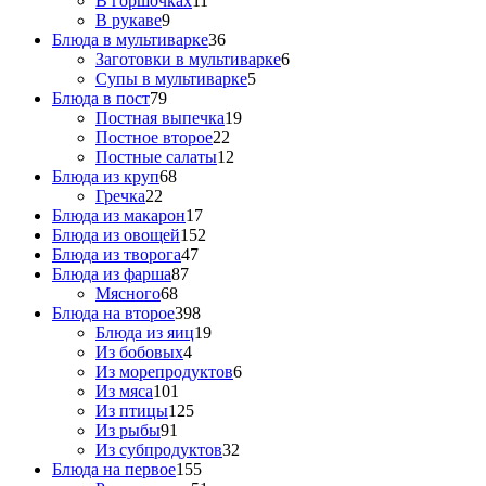
В горшочках
11
В рукаве
9
Блюда в мультиварке
36
Заготовки в мультиварке
6
Супы в мультиварке
5
Блюда в пост
79
Постная выпечка
19
Постное второе
22
Постные салаты
12
Блюда из круп
68
Гречка
22
Блюда из макарон
17
Блюда из овощей
152
Блюда из творога
47
Блюда из фарша
87
Мясного
68
Блюда на второе
398
Блюда из яиц
19
Из бобовых
4
Из морепродуктов
6
Из мяса
101
Из птицы
125
Из рыбы
91
Из субпродуктов
32
Блюда на первое
155