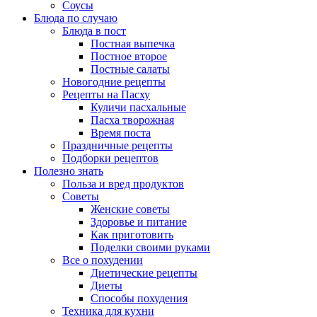
Соусы
Блюда по случаю
Блюда в пост
Постная выпечка
Постное второе
Постные салаты
Новогодние рецепты
Рецепты на Пасху
Куличи пасхальные
Пасха творожная
Время поста
Праздничные рецепты
Подборки рецептов
Полезно знать
Польза и вред продуктов
Советы
Женские советы
Здоровье и питание
Как приготовить
Поделки своими руками
Все о похудении
Диетические рецепты
Диеты
Способы похудения
Техника для кухни