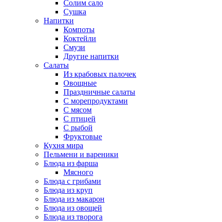
Солим сало
Сушка
Напитки
Компоты
Коктейли
Смузи
Другие напитки
Салаты
Из крабовых палочек
Овощные
Праздничные салаты
С морепродуктами
С мясом
С птицей
С рыбой
Фруктовые
Кухня мира
Пельмени и вареники
Блюда из фарша
Мясного
Блюда с грибами
Блюда из круп
Блюда из макарон
Блюда из овощей
Блюда из творога