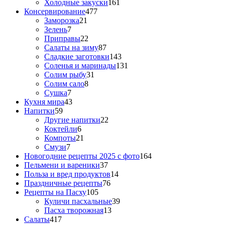
Холодные закуски
161
Консервирование
477
Заморозка
21
Зелень
7
Приправы
22
Салаты на зиму
87
Сладкие заготовки
143
Соленья и маринады
131
Солим рыбу
31
Солим сало
8
Сушка
7
Кухня мира
43
Напитки
59
Другие напитки
22
Коктейли
6
Компоты
21
Смузи
7
Новогодние рецепты 2025 с фото
164
Пельмени и вареники
37
Польза и вред продуктов
14
Праздничные рецепты
76
Рецепты на Пасху
105
Куличи пасхальные
39
Пасха творожная
13
Салаты
417