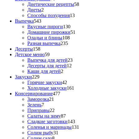
Диетические рецепты
58
Диеты
2
Способы похудения
13
Выпечка
543
Вкусные пироги
130
Домашние пирожки
51
Оладьи и блины
108
Разная выпечка
235
Десерты
158
Детское меню
59
Выпечка для детей
23
Десерты для детей
12
Каши для детей
2
Закуски
229
Горячие закуски
42
Холодные закуски
161
Консервирование
477
Заморозка
21
Зелень
7
Приправы
22
Салаты на зиму
87
Сладкие заготовки
143
Соленья и маринады
131
Солим рыбу
31
Солим сало
8