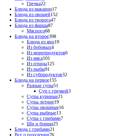
Гречка
22
Блюда из макарон
17
Блюда из овощей
152
Блюда из творога
47
Блюда из фарша
87
Мясного
68
Блюда на второе
398
Блюда из яиц
19
Из бобовых
4
Из морепродуктов
6
Из мяса
101
Из птицы
125
Из рыбы
91
Из субпродуктов
32
Блюда на первое
155
Разные супы
51
Суп с гречкой
3
Супы куриные
21
Супы летние
19
Супы овощные
16
Супы рыбные
13
Супы с грибами
7
Щи и борщи
25
Блюда с грибами
21
Все о похудении
76