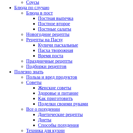
Соусы
Блюда по случаю
Блюда в пост
Постная выпечка
Постное второе
Постные салаты
Новогодние рецепты
Рецепты на Пасху
Куличи пасхальные
Пасха творожная
Время поста
Праздничные рецепты
Подборки рецептов
Полезно знать
Польза и вред продуктов
Советы
Женские советы
Здоровье и питание
Как приготовить
Поделки своими руками
Все о похудении
Диетические рецепты
Диеты
Способы похудения
Техника для кухни