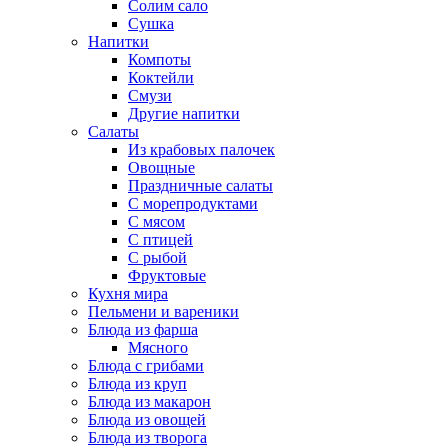
Солим сало
Сушка
Напитки
Компоты
Коктейли
Смузи
Другие напитки
Салаты
Из крабовых палочек
Овощные
Праздничные салаты
С морепродуктами
С мясом
С птицей
С рыбой
Фруктовые
Кухня мира
Пельмени и вареники
Блюда из фарша
Мясного
Блюда с грибами
Блюда из круп
Блюда из макарон
Блюда из овощей
Блюда из творога