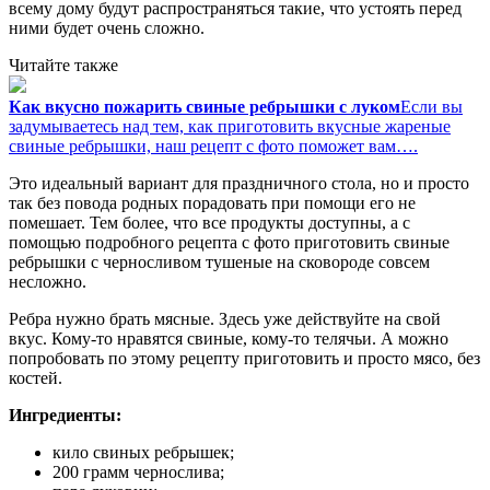
всему дому будут распространяться такие, что устоять перед
ними будет очень сложно.
Читайте также
Как вкусно пожарить свиные ребрышки с луком
Если вы
задумываетесь над тем, как приготовить вкусные жареные
свиные ребрышки, наш рецепт с фото поможет вам….
Это идеальный вариант для праздничного стола, но и просто
так без повода родных порадовать при помощи его не
помешает. Тем более, что все продукты доступны, а с
помощью подробного рецепта с фото приготовить свиные
ребрышки с черносливом тушеные на сковороде совсем
несложно.
Ребра нужно брать мясные. Здесь уже действуйте на свой
вкус. Кому-то нравятся свиные, кому-то телячьи. А можно
попробовать по этому рецепту приготовить и просто мясо, без
костей.
Ингредиенты:
кило свиных ребрышек;
200 грамм чернослива;