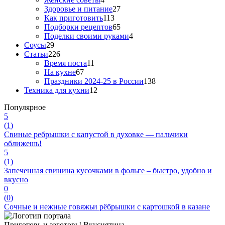
Здоровье и питание
27
Как приготовить
113
Подборки рецептов
65
Поделки своими руками
4
Соусы
29
Статьи
226
Время поста
11
На кухне
67
Праздники 2024-25 в России
138
Техника для кухни
12
Популярное
5
(
1
)
Свиные ребрышки с капустой в духовке — пальчики
оближешь!
5
(
1
)
Запеченная свинина кусочками в фольге – быстро, удобно и
вкусно
0
(
0
)
Сочные и нежные говяжьи рёбрышки с картошкой в казане
Приготовь и заготовь!
Вкуснятина