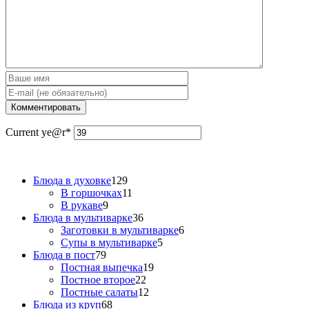
Current ye
@r
*
Блюда в духовке
129
В горшочках
11
В рукаве
9
Блюда в мультиварке
36
Заготовки в мультиварке
6
Супы в мультиварке
5
Блюда в пост
79
Постная выпечка
19
Постное второе
22
Постные салаты
12
Блюда из круп
68