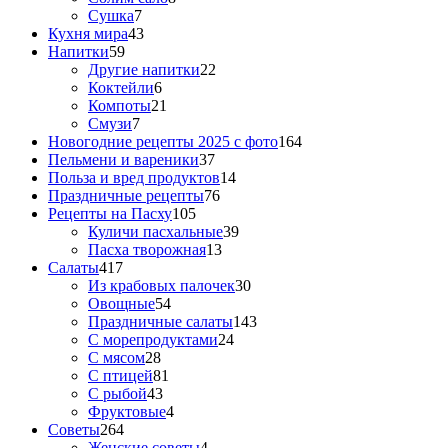
Сушка
7
Кухня мира
43
Напитки
59
Другие напитки
22
Коктейли
6
Компоты
21
Смузи
7
Новогодние рецепты 2025 с фото
164
Пельмени и вареники
37
Польза и вред продуктов
14
Праздничные рецепты
76
Рецепты на Пасху
105
Куличи пасхальные
39
Пасха творожная
13
Салаты
417
Из крабовых палочек
30
Овощные
54
Праздничные салаты
143
С морепродуктами
24
С мясом
28
С птицей
81
С рыбой
43
Фруктовые
4
Советы
264
Женские советы
4