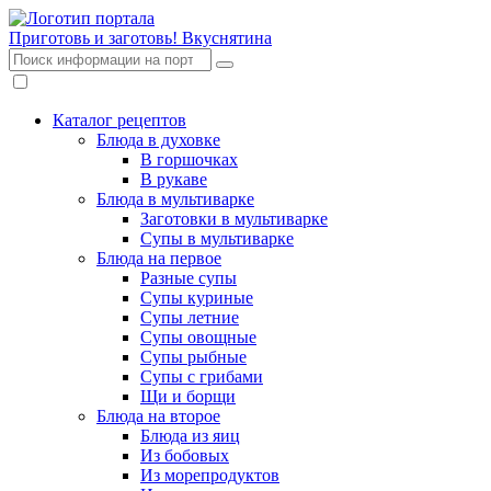
Приготовь и заготовь!
Вкуснятина
Каталог рецептов
Блюда в духовке
В горшочках
В рукаве
Блюда в мультиварке
Заготовки в мультиварке
Супы в мультиварке
Блюда на первое
Разные супы
Супы куриные
Супы летние
Супы овощные
Супы рыбные
Супы с грибами
Щи и борщи
Блюда на второе
Блюда из яиц
Из бобовых
Из морепродуктов