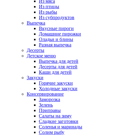
Из мяса
Из птицы
Из рыбы
Из субпродуктов
Выпечка
Вкусные пироги
Домашние пирожки
Оладьи и блины
Разная выпечка
Десерты
Детское меню
Выпечка для детей
Десерты для детей
Каши для детей
Закуски
Горячие закуски
Холодные закуски
Консервирование
Заморозка
Зелень
Приправы
Салаты на зиму
Сладкие заготовки
Соленья и маринады
Солим рыбу