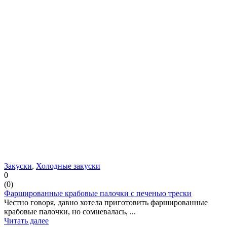
Закуски
,
Холодные закуски
0
(
0
)
Фаршированные крабовые палочки с печенью трески
Честно говоря, давно хотела приготовить фаршированные
крабовые палочки, но сомневалась, ...
Читать далее