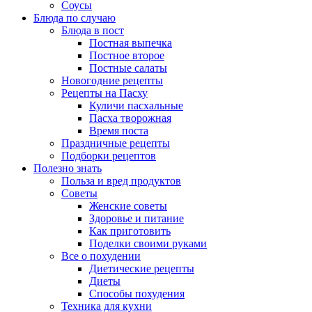
Соусы
Блюда по случаю
Блюда в пост
Постная выпечка
Постное второе
Постные салаты
Новогодние рецепты
Рецепты на Пасху
Куличи пасхальные
Пасха творожная
Время поста
Праздничные рецепты
Подборки рецептов
Полезно знать
Польза и вред продуктов
Советы
Женские советы
Здоровье и питание
Как приготовить
Поделки своими руками
Все о похудении
Диетические рецепты
Диеты
Способы похудения
Техника для кухни