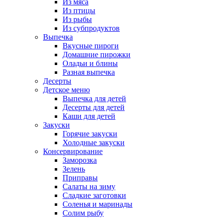
Из мяса
Из птицы
Из рыбы
Из субпродуктов
Выпечка
Вкусные пироги
Домашние пирожки
Оладьи и блины
Разная выпечка
Десерты
Детское меню
Выпечка для детей
Десерты для детей
Каши для детей
Закуски
Горячие закуски
Холодные закуски
Консервирование
Заморозка
Зелень
Приправы
Салаты на зиму
Сладкие заготовки
Соленья и маринады
Солим рыбу