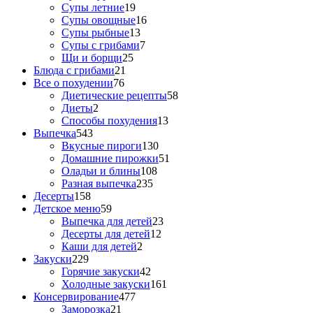
Супы летние
19
Супы овощные
16
Супы рыбные
13
Супы с грибами
7
Щи и борщи
25
Блюда с грибами
21
Все о похудении
76
Диетические рецепты
58
Диеты
2
Способы похудения
13
Выпечка
543
Вкусные пироги
130
Домашние пирожки
51
Оладьи и блины
108
Разная выпечка
235
Десерты
158
Детское меню
59
Выпечка для детей
23
Десерты для детей
12
Каши для детей
2
Закуски
229
Горячие закуски
42
Холодные закуски
161
Консервирование
477
Заморозка
21