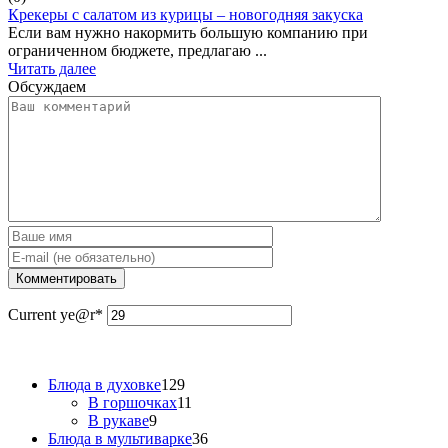
Крекеры с салатом из курицы – новогодняя закуска
Если вам нужно накормить большую компанию при
ограниченном бюджете, предлагаю ...
Читать далее
Обсуждаем
Current ye
@r
*
Блюда в духовке
129
В горшочках
11
В рукаве
9
Блюда в мультиварке
36