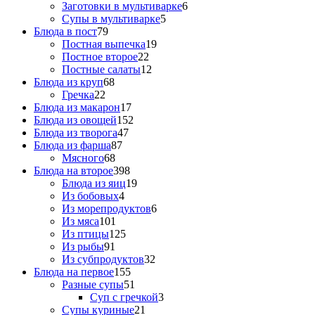
Заготовки в мультиварке
6
Супы в мультиварке
5
Блюда в пост
79
Постная выпечка
19
Постное второе
22
Постные салаты
12
Блюда из круп
68
Гречка
22
Блюда из макарон
17
Блюда из овощей
152
Блюда из творога
47
Блюда из фарша
87
Мясного
68
Блюда на второе
398
Блюда из яиц
19
Из бобовых
4
Из морепродуктов
6
Из мяса
101
Из птицы
125
Из рыбы
91
Из субпродуктов
32
Блюда на первое
155
Разные супы
51
Суп с гречкой
3
Супы куриные
21