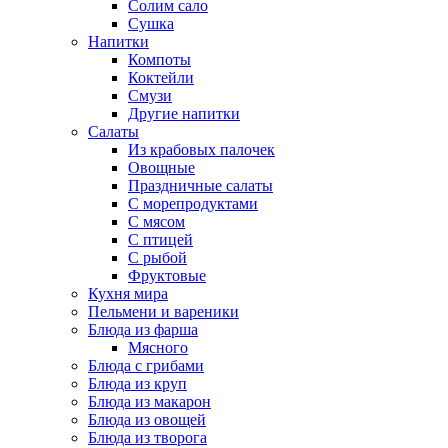
Солим сало
Сушка
Напитки
Компоты
Коктейли
Смузи
Другие напитки
Салаты
Из крабовых палочек
Овощные
Праздничные салаты
С морепродуктами
С мясом
С птицей
С рыбой
Фруктовые
Кухня мира
Пельмени и вареники
Блюда из фарша
Мясного
Блюда с грибами
Блюда из круп
Блюда из макарон
Блюда из овощей
Блюда из творога