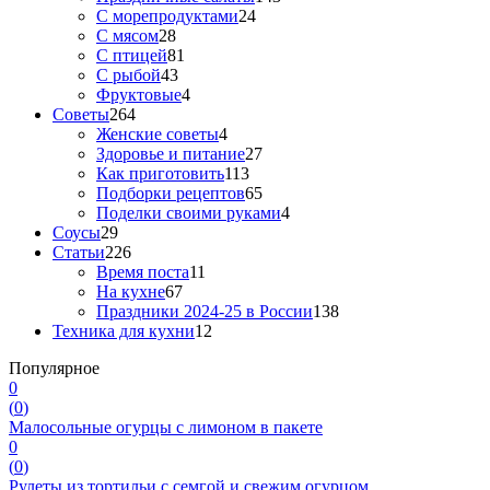
С морепродуктами
24
С мясом
28
С птицей
81
С рыбой
43
Фруктовые
4
Советы
264
Женские советы
4
Здоровье и питание
27
Как приготовить
113
Подборки рецептов
65
Поделки своими руками
4
Соусы
29
Статьи
226
Время поста
11
На кухне
67
Праздники 2024-25 в России
138
Техника для кухни
12
Популярное
0
(
0
)
Малосольные огурцы с лимоном в пакете
0
(
0
)
Рулеты из тортильи с семгой и свежим огурцом