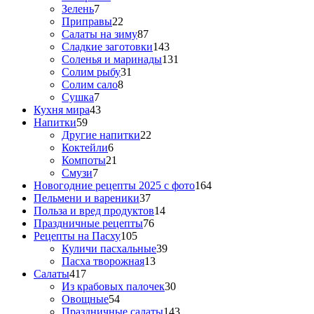
Зелень
7
Приправы
22
Салаты на зиму
87
Сладкие заготовки
143
Соленья и маринады
131
Солим рыбу
31
Солим сало
8
Сушка
7
Кухня мира
43
Напитки
59
Другие напитки
22
Коктейли
6
Компоты
21
Смузи
7
Новогодние рецепты 2025 с фото
164
Пельмени и вареники
37
Польза и вред продуктов
14
Праздничные рецепты
76
Рецепты на Пасху
105
Куличи пасхальные
39
Пасха творожная
13
Салаты
417
Из крабовых палочек
30
Овощные
54
Праздничные салаты
143