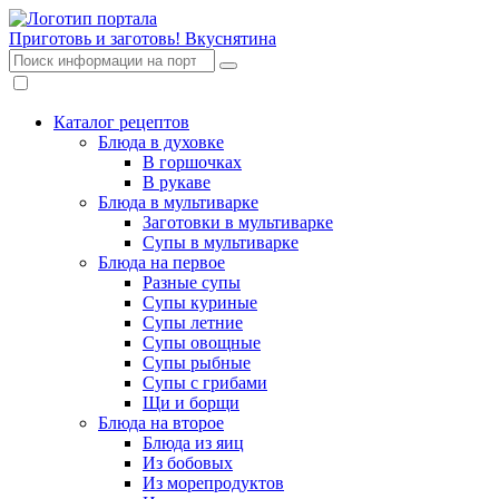
Приготовь и заготовь!
Вкуснятина
Каталог рецептов
Блюда в духовке
В горшочках
В рукаве
Блюда в мультиварке
Заготовки в мультиварке
Супы в мультиварке
Блюда на первое
Разные супы
Супы куриные
Супы летние
Супы овощные
Супы рыбные
Супы с грибами
Щи и борщи
Блюда на второе
Блюда из яиц
Из бобовых
Из морепродуктов