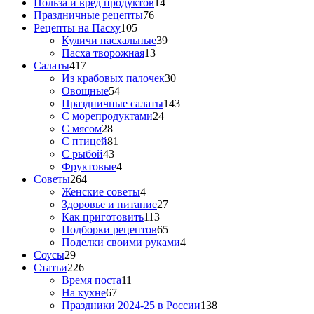
Польза и вред продуктов
14
Праздничные рецепты
76
Рецепты на Пасху
105
Куличи пасхальные
39
Пасха творожная
13
Салаты
417
Из крабовых палочек
30
Овощные
54
Праздничные салаты
143
С морепродуктами
24
С мясом
28
С птицей
81
С рыбой
43
Фруктовые
4
Советы
264
Женские советы
4
Здоровье и питание
27
Как приготовить
113
Подборки рецептов
65
Поделки своими руками
4
Соусы
29
Статьи
226
Время поста
11
На кухне
67
Праздники 2024-25 в России
138