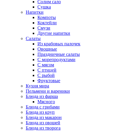
Солим сало
Сушка
Напитки
Компоты
Коктейли
Смузи
Другие напитки
Салаты
Из крабовых палочек
Овощные
Праздничные салаты
С морепродуктами
С мясом
С птицей
С рыбой
Фруктовые
Кухня мира
Пельмени и вареники
Блюда из фарша
Мясного
Блюда с грибами
Блюда из круп
Блюда из макарон
Блюда из овощей
Блюда из творога