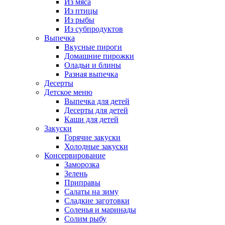
Из мяса
Из птицы
Из рыбы
Из субпродуктов
Выпечка
Вкусные пироги
Домашние пирожки
Оладьи и блины
Разная выпечка
Десерты
Детское меню
Выпечка для детей
Десерты для детей
Каши для детей
Закуски
Горячие закуски
Холодные закуски
Консервирование
Заморозка
Зелень
Приправы
Салаты на зиму
Сладкие заготовки
Соленья и маринады
Солим рыбу