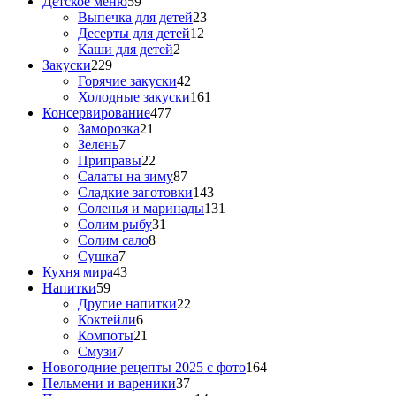
Детское меню
59
Выпечка для детей
23
Десерты для детей
12
Каши для детей
2
Закуски
229
Горячие закуски
42
Холодные закуски
161
Консервирование
477
Заморозка
21
Зелень
7
Приправы
22
Салаты на зиму
87
Сладкие заготовки
143
Соленья и маринады
131
Солим рыбу
31
Солим сало
8
Сушка
7
Кухня мира
43
Напитки
59
Другие напитки
22
Коктейли
6
Компоты
21
Смузи
7
Новогодние рецепты 2025 с фото
164
Пельмени и вареники
37