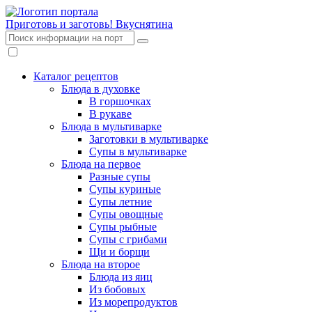
Приготовь и заготовь!
Вкуснятина
Каталог рецептов
Блюда в духовке
В горшочках
В рукаве
Блюда в мультиварке
Заготовки в мультиварке
Супы в мультиварке
Блюда на первое
Разные супы
Супы куриные
Супы летние
Супы овощные
Супы рыбные
Супы с грибами
Щи и борщи
Блюда на второе
Блюда из яиц
Из бобовых
Из морепродуктов