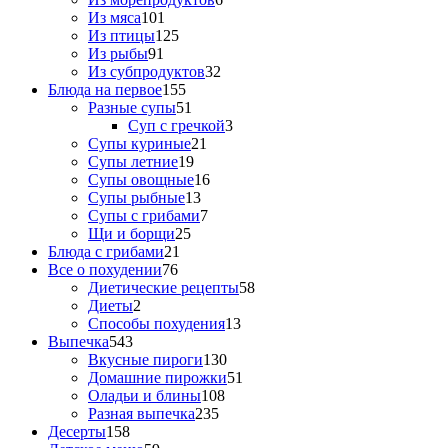
Из мяса
101
Из птицы
125
Из рыбы
91
Из субпродуктов
32
Блюда на первое
155
Разные супы
51
Суп с гречкой
3
Супы куриные
21
Супы летние
19
Супы овощные
16
Супы рыбные
13
Супы с грибами
7
Щи и борщи
25
Блюда с грибами
21
Все о похудении
76
Диетические рецепты
58
Диеты
2
Способы похудения
13
Выпечка
543
Вкусные пироги
130
Домашние пирожки
51
Оладьи и блины
108
Разная выпечка
235
Десерты
158