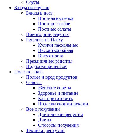
Соусы
Блюда по случаю
Блюда в пост
Постная выпечка
Постное второе
Постные салаты
Новогодние рецепты
Рецепты на Пасху
Куличи пасхальные
Пасха творожная
Время поста
Праздничные рецепты
Подборки рецептов
Полезно знать
Польза и вред продуктов
Советы
Женские советы
Здоровье и питание
Как приготовить
Поделки своими руками
Все о похудении
Диетические рецепты
Диеты
Способы похудения
Техника для кухни