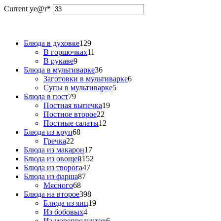
Current ye
@r
*
Блюда в духовке
129
В горшочках
11
В рукаве
9
Блюда в мультиварке
36
Заготовки в мультиварке
6
Супы в мультиварке
5
Блюда в пост
79
Постная выпечка
19
Постное второе
22
Постные салаты
12
Блюда из круп
68
Гречка
22
Блюда из макарон
17
Блюда из овощей
152
Блюда из творога
47
Блюда из фарша
87
Мясного
68
Блюда на второе
398
Блюда из яиц
19
Из бобовых
4
Из морепродуктов
6