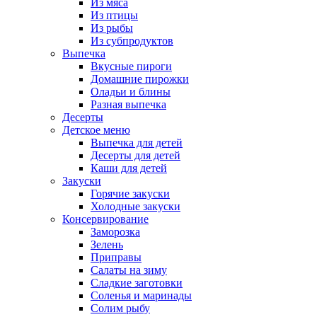
Из мяса
Из птицы
Из рыбы
Из субпродуктов
Выпечка
Вкусные пироги
Домашние пирожки
Оладьи и блины
Разная выпечка
Десерты
Детское меню
Выпечка для детей
Десерты для детей
Каши для детей
Закуски
Горячие закуски
Холодные закуски
Консервирование
Заморозка
Зелень
Приправы
Салаты на зиму
Сладкие заготовки
Соленья и маринады
Солим рыбу