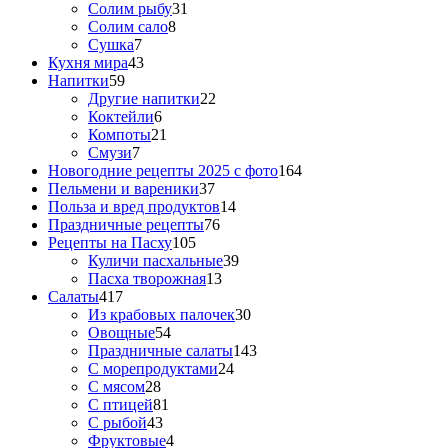
Солим рыбу
31
Солим сало
8
Сушка
7
Кухня мира
43
Напитки
59
Другие напитки
22
Коктейли
6
Компоты
21
Смузи
7
Новогодние рецепты 2025 с фото
164
Пельмени и вареники
37
Польза и вред продуктов
14
Праздничные рецепты
76
Рецепты на Пасху
105
Куличи пасхальные
39
Пасха творожная
13
Салаты
417
Из крабовых палочек
30
Овощные
54
Праздничные салаты
143
С морепродуктами
24
С мясом
28
С птицей
81
С рыбой
43
Фруктовые
4