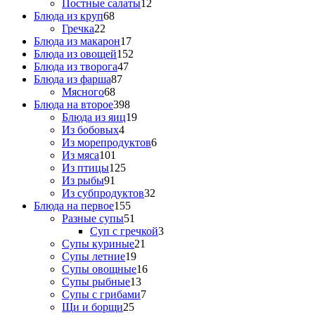
Постные салаты
12
Блюда из круп
68
Гречка
22
Блюда из макарон
17
Блюда из овощей
152
Блюда из творога
47
Блюда из фарша
87
Мясного
68
Блюда на второе
398
Блюда из яиц
19
Из бобовых
4
Из морепродуктов
6
Из мяса
101
Из птицы
125
Из рыбы
91
Из субпродуктов
32
Блюда на первое
155
Разные супы
51
Суп с гречкой
3
Супы куриные
21
Супы летние
19
Супы овощные
16
Супы рыбные
13
Супы с грибами
7
Щи и борщи
25