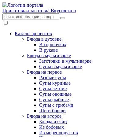
Приготовь и заготовь!
Вкуснятина
Каталог рецептов
Блюда в духовке
В горшочках
В рукаве
Блюда в мультиварке
Заготовки в мультиварке
Супы в мультиварке
Блюда на первое
Разные супы
Супы куриные
Супы летние
Супы овощные
Супы рыбные
Супы с грибами
Щи и борщи
Блюда на второе
Блюда из яиц
Из бобовых
Из морепродуктов