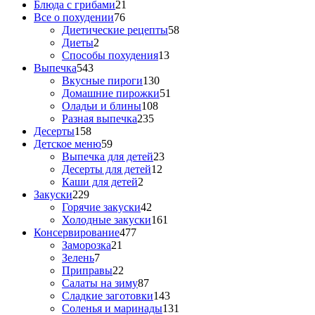
Блюда с грибами
21
Все о похудении
76
Диетические рецепты
58
Диеты
2
Способы похудения
13
Выпечка
543
Вкусные пироги
130
Домашние пирожки
51
Оладьи и блины
108
Разная выпечка
235
Десерты
158
Детское меню
59
Выпечка для детей
23
Десерты для детей
12
Каши для детей
2
Закуски
229
Горячие закуски
42
Холодные закуски
161
Консервирование
477
Заморозка
21
Зелень
7
Приправы
22
Салаты на зиму
87
Сладкие заготовки
143
Соленья и маринады
131