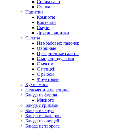
Солим сало
Сушка
Напитки
Компоты
Коктейли
Смузи
Другие напитки
Салаты
Из крабовых палочек
Овощные
Праздничные салаты
С морепродуктами
С мясом
С птицей
С рыбой
Фруктовые
Кухня мира
Пельмени и вареники
Блюда из фарша
Мясного
Блюда с грибами
Блюда из круп
Блюда из макарон
Блюда из овощей
Блюда из творога