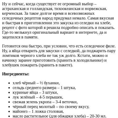
Ну и сейчас, когда существует ее огромный выбор –
астраханская и голландская, тихоокеанская и норвежская,
керченская. За такое долгое время и всевозможных
селедочных рецептов народ придумал немало. Самая вкусная
и быстрая в приготовлении это закуска из селедки на хлебе,
рецепт с фото которой я решила подробно описать и показать.
Где-то мелькнул оригинальный вариант в интернете, да и
зацепился в памяти.
Готовится она быстро, при условии, что есть селедочное филе.
Ну, а яйца отварить для закуски с селедкой, да поджарить пару
ломтиков черного хлеба не так уж долго. Кстати, можно и
начинку заранее приготовить (хранить в холодильнике) и
хлебушек пожарить (хранить в пакете).
Ингредиенты:
хлеб чёрный – ½ буханки,
сельдь среднего размера – 1 штука,
куриные яйца – 3 штуки,
лук зелёный – 4-5 перышек,
свежая зелень укропа – 3-4 веточки,
чёрный перец молотый – по своему вкусу,
майонез – 1 ложка столовая,
масло растительное (для обжарки хлеба) – 20-30 мл.