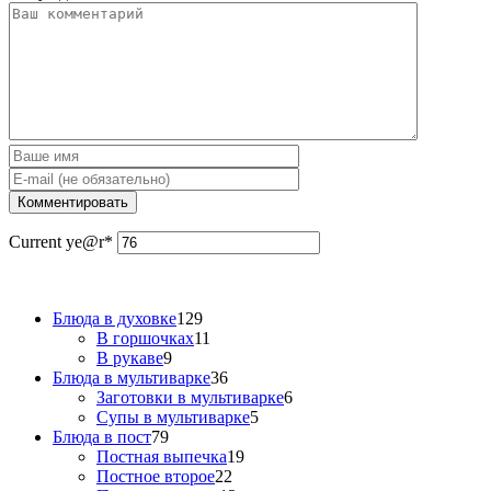
Current ye
@r
*
Блюда в духовке
129
В горшочках
11
В рукаве
9
Блюда в мультиварке
36
Заготовки в мультиварке
6
Супы в мультиварке
5
Блюда в пост
79
Постная выпечка
19
Постное второе
22