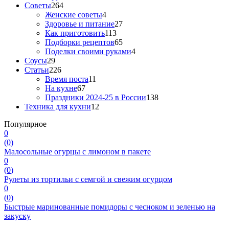
Советы
264
Женские советы
4
Здоровье и питание
27
Как приготовить
113
Подборки рецептов
65
Поделки своими руками
4
Соусы
29
Статьи
226
Время поста
11
На кухне
67
Праздники 2024-25 в России
138
Техника для кухни
12
Популярное
0
(
0
)
Малосольные огурцы с лимоном в пакете
0
(
0
)
Рулеты из тортильи с семгой и свежим огурцом
0
(
0
)
Быстрые маринованные помидоры с чесноком и зеленью на
закуску