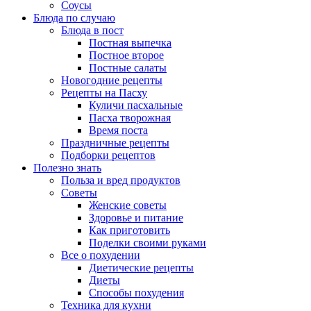
Соусы
Блюда по случаю
Блюда в пост
Постная выпечка
Постное второе
Постные салаты
Новогодние рецепты
Рецепты на Пасху
Куличи пасхальные
Пасха творожная
Время поста
Праздничные рецепты
Подборки рецептов
Полезно знать
Польза и вред продуктов
Советы
Женские советы
Здоровье и питание
Как приготовить
Поделки своими руками
Все о похудении
Диетические рецепты
Диеты
Способы похудения
Техника для кухни