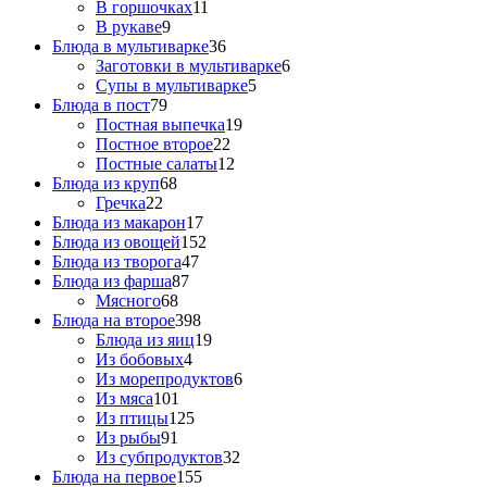
В горшочках
11
В рукаве
9
Блюда в мультиварке
36
Заготовки в мультиварке
6
Супы в мультиварке
5
Блюда в пост
79
Постная выпечка
19
Постное второе
22
Постные салаты
12
Блюда из круп
68
Гречка
22
Блюда из макарон
17
Блюда из овощей
152
Блюда из творога
47
Блюда из фарша
87
Мясного
68
Блюда на второе
398
Блюда из яиц
19
Из бобовых
4
Из морепродуктов
6
Из мяса
101
Из птицы
125
Из рыбы
91
Из субпродуктов
32
Блюда на первое
155