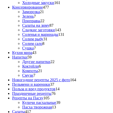
Холодные закуски
161
Консервирование
477
Заморозка
21
Зелень
7
Приправы
22
Салаты на зиму
87
Сладкие заготовки
143
Соленья и маринады
131
Солим рыбу
31
Солим сало
8
Сушка
7
Кухня мира
43
Напитки
59
Другие напитки
22
Коктейли
6
Компоты
21
Смузи
7
Новогодние рецепты 2025 с фото
164
Пельмени и вареники
37
Польза и вред продуктов
14
Праздничные рецепты
76
Рецепты на Пасху
105
Куличи пасхальные
39
Пасха творожная
13
Салаты
417