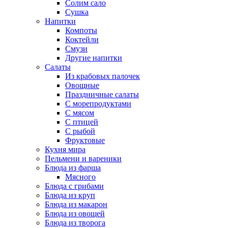
Солим сало
Сушка
Напитки
Компоты
Коктейли
Смузи
Другие напитки
Салаты
Из крабовых палочек
Овощные
Праздничные салаты
С морепродуктами
С мясом
С птицей
С рыбой
Фруктовые
Кухня мира
Пельмени и вареники
Блюда из фарша
Мясного
Блюда с грибами
Блюда из круп
Блюда из макарон
Блюда из овощей
Блюда из творога