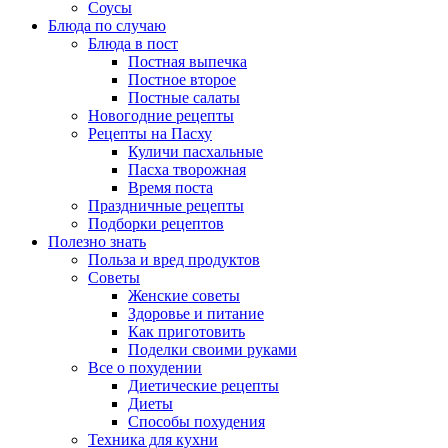
Соусы
Блюда по случаю
Блюда в пост
Постная выпечка
Постное второе
Постные салаты
Новогодние рецепты
Рецепты на Пасху
Куличи пасхальные
Пасха творожная
Время поста
Праздничные рецепты
Подборки рецептов
Полезно знать
Польза и вред продуктов
Советы
Женские советы
Здоровье и питание
Как приготовить
Поделки своими руками
Все о похудении
Диетические рецепты
Диеты
Способы похудения
Техника для кухни