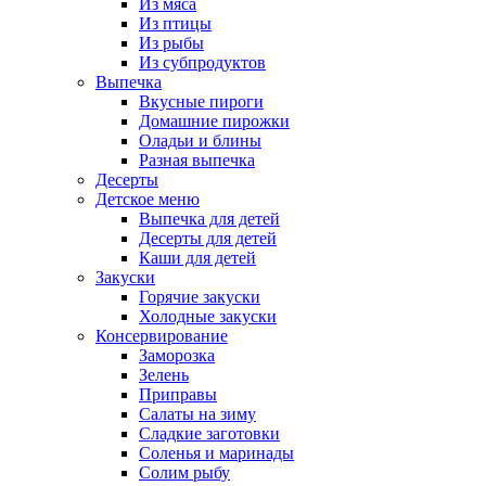
Из мяса
Из птицы
Из рыбы
Из субпродуктов
Выпечка
Вкусные пироги
Домашние пирожки
Оладьи и блины
Разная выпечка
Десерты
Детское меню
Выпечка для детей
Десерты для детей
Каши для детей
Закуски
Горячие закуски
Холодные закуски
Консервирование
Заморозка
Зелень
Приправы
Салаты на зиму
Сладкие заготовки
Соленья и маринады
Солим рыбу