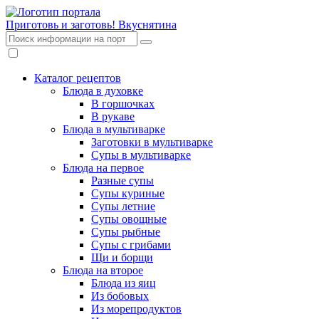
Приготовь и заготовь!
Вкуснятина
Каталог рецептов
Блюда в духовке
В горшочках
В рукаве
Блюда в мультиварке
Заготовки в мультиварке
Супы в мультиварке
Блюда на первое
Разные супы
Супы куриные
Супы летние
Супы овощные
Супы рыбные
Супы с грибами
Щи и борщи
Блюда на второе
Блюда из яиц
Из бобовых
Из морепродуктов