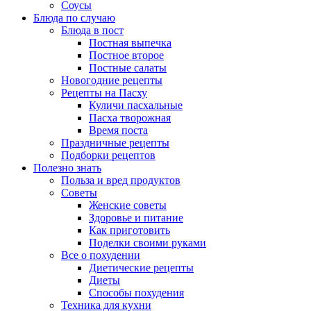
Соусы
Блюда по случаю
Блюда в пост
Постная выпечка
Постное второе
Постные салаты
Новогодние рецепты
Рецепты на Пасху
Куличи пасхальные
Пасха творожная
Время поста
Праздничные рецепты
Подборки рецептов
Полезно знать
Польза и вред продуктов
Советы
Женские советы
Здоровье и питание
Как приготовить
Поделки своими руками
Все о похудении
Диетические рецепты
Диеты
Способы похудения
Техника для кухни