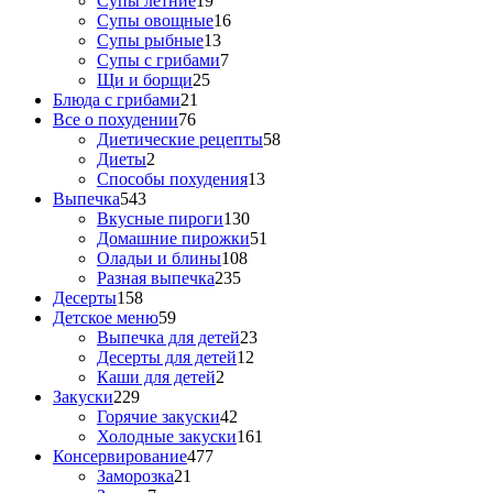
Супы летние
19
Супы овощные
16
Супы рыбные
13
Супы с грибами
7
Щи и борщи
25
Блюда с грибами
21
Все о похудении
76
Диетические рецепты
58
Диеты
2
Способы похудения
13
Выпечка
543
Вкусные пироги
130
Домашние пирожки
51
Оладьи и блины
108
Разная выпечка
235
Десерты
158
Детское меню
59
Выпечка для детей
23
Десерты для детей
12
Каши для детей
2
Закуски
229
Горячие закуски
42
Холодные закуски
161
Консервирование
477
Заморозка
21