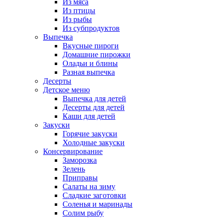
Из мяса
Из птицы
Из рыбы
Из субпродуктов
Выпечка
Вкусные пироги
Домашние пирожки
Оладьи и блины
Разная выпечка
Десерты
Детское меню
Выпечка для детей
Десерты для детей
Каши для детей
Закуски
Горячие закуски
Холодные закуски
Консервирование
Заморозка
Зелень
Приправы
Салаты на зиму
Сладкие заготовки
Соленья и маринады
Солим рыбу