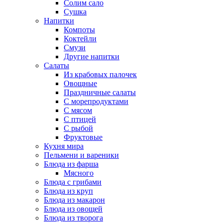
Солим сало
Сушка
Напитки
Компоты
Коктейли
Смузи
Другие напитки
Салаты
Из крабовых палочек
Овощные
Праздничные салаты
С морепродуктами
С мясом
С птицей
С рыбой
Фруктовые
Кухня мира
Пельмени и вареники
Блюда из фарша
Мясного
Блюда с грибами
Блюда из круп
Блюда из макарон
Блюда из овощей
Блюда из творога