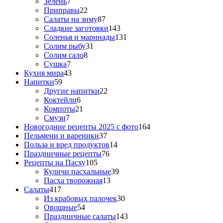
Зелень
7
Приправы
22
Салаты на зиму
87
Сладкие заготовки
143
Соленья и маринады
131
Солим рыбу
31
Солим сало
8
Сушка
7
Кухня мира
43
Напитки
59
Другие напитки
22
Коктейли
6
Компоты
21
Смузи
7
Новогодние рецепты 2025 с фото
164
Пельмени и вареники
37
Польза и вред продуктов
14
Праздничные рецепты
76
Рецепты на Пасху
105
Куличи пасхальные
39
Пасха творожная
13
Салаты
417
Из крабовых палочек
30
Овощные
54
Праздничные салаты
143