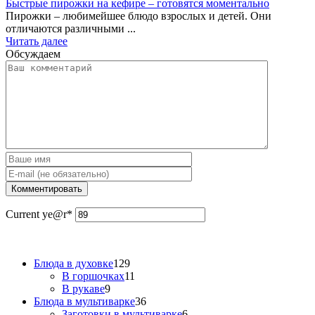
Быстрые пирожки на кефире – готовятся моментально
Пирожки – любимейшее блюдо взрослых и детей. Они
отличаются различными ...
Читать далее
Обсуждаем
Current ye
@r
*
Блюда в духовке
129
В горшочках
11
В рукаве
9
Блюда в мультиварке
36
Заготовки в мультиварке
6