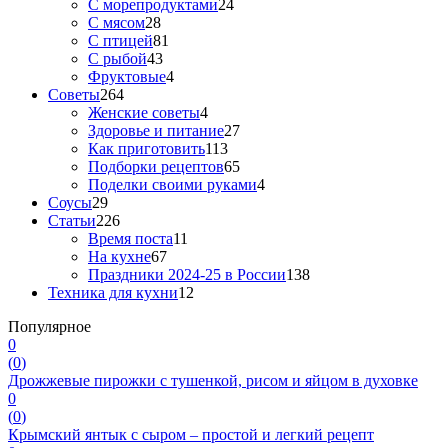
С морепродуктами
24
С мясом
28
С птицей
81
С рыбой
43
Фруктовые
4
Советы
264
Женские советы
4
Здоровье и питание
27
Как приготовить
113
Подборки рецептов
65
Поделки своими руками
4
Соусы
29
Статьи
226
Время поста
11
На кухне
67
Праздники 2024-25 в России
138
Техника для кухни
12
Популярное
0
(
0
)
Дрожжевые пирожки с тушенкой, рисом и яйцом в духовке
0
(
0
)
Крымский янтык с сыром – простой и легкий рецепт