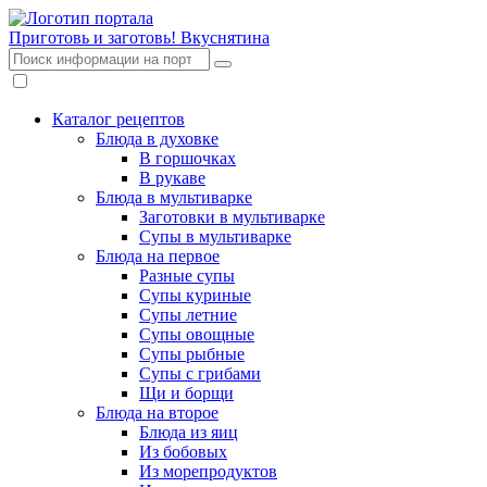
Приготовь и заготовь!
Вкуснятина
Каталог рецептов
Блюда в духовке
В горшочках
В рукаве
Блюда в мультиварке
Заготовки в мультиварке
Супы в мультиварке
Блюда на первое
Разные супы
Супы куриные
Супы летние
Супы овощные
Супы рыбные
Супы с грибами
Щи и борщи
Блюда на второе
Блюда из яиц
Из бобовых
Из морепродуктов