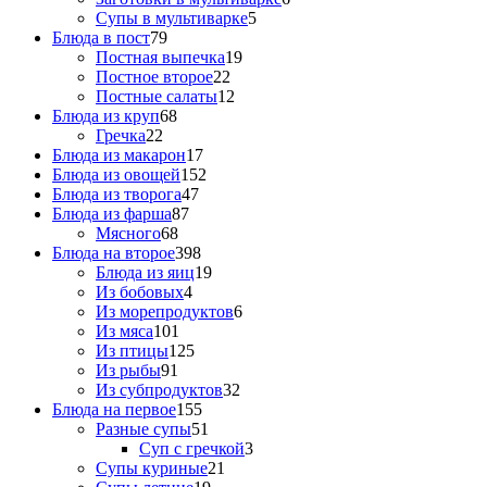
Супы в мультиварке
5
Блюда в пост
79
Постная выпечка
19
Постное второе
22
Постные салаты
12
Блюда из круп
68
Гречка
22
Блюда из макарон
17
Блюда из овощей
152
Блюда из творога
47
Блюда из фарша
87
Мясного
68
Блюда на второе
398
Блюда из яиц
19
Из бобовых
4
Из морепродуктов
6
Из мяса
101
Из птицы
125
Из рыбы
91
Из субпродуктов
32
Блюда на первое
155
Разные супы
51
Суп с гречкой
3
Супы куриные
21