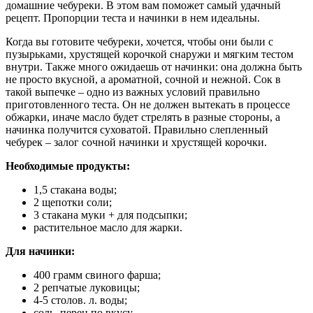
домашние чебуреки. В этом вам поможет самый удачный
рецепт. Пропорции теста и начинки в нем идеальны.
Когда вы готовите чебуреки, хочется, чтобы они были с
пузырьками, хрустящей корочкой снаружи и мягким тестом
внутри. Также много ожидаешь от начинки: она должна быть
не просто вкусной, а ароматной, сочной и нежной. Сок в
такой выпечке – одно из важных условий правильно
приготовленного теста. Он не должен вытекать в процессе
обжарки, иначе масло будет стрелять в разные стороны, а
начинка получится суховатой. Правильно слепленный
чебурек – залог сочной начинки и хрустящей корочки.
Необходимые продукты:
1,5 стакана воды;
2 щепотки соли;
3 стакана муки + для подсыпки;
растительное масло для жарки.
Для начинки:
400 грамм свиного фарша;
2 репчатые луковицы;
4-5 столов. л. воды;
соль, перец по вкусу.