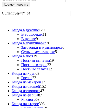
Current ye
@r
*
Блюда в духовке
129
В горшочках
11
В рукаве
9
Блюда в мультиварке
36
Заготовки в мультиварке
6
Супы в мультиварке
5
Блюда в пост
79
Постная выпечка
19
Постное второе
22
Постные салаты
12
Блюда из круп
68
Гречка
22
Блюда из макарон
17
Блюда из овощей
152
Блюда из творога
47
Блюда из фарша
87
Мясного
68
Блюда на второе
398