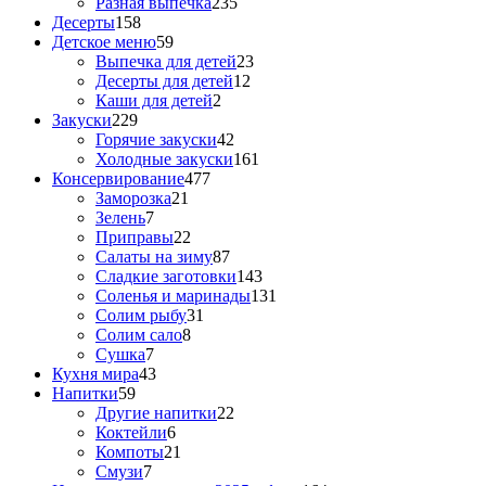
Разная выпечка
235
Десерты
158
Детское меню
59
Выпечка для детей
23
Десерты для детей
12
Каши для детей
2
Закуски
229
Горячие закуски
42
Холодные закуски
161
Консервирование
477
Заморозка
21
Зелень
7
Приправы
22
Салаты на зиму
87
Сладкие заготовки
143
Соленья и маринады
131
Солим рыбу
31
Солим сало
8
Сушка
7
Кухня мира
43
Напитки
59
Другие напитки
22
Коктейли
6
Компоты
21
Смузи
7