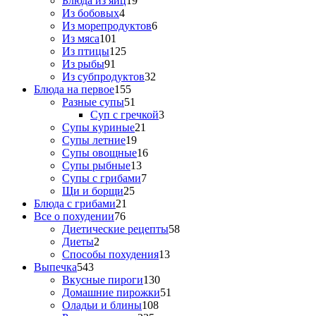
Блюда из яиц
19
Из бобовых
4
Из морепродуктов
6
Из мяса
101
Из птицы
125
Из рыбы
91
Из субпродуктов
32
Блюда на первое
155
Разные супы
51
Суп с гречкой
3
Супы куриные
21
Супы летние
19
Супы овощные
16
Супы рыбные
13
Супы с грибами
7
Щи и борщи
25
Блюда с грибами
21
Все о похудении
76
Диетические рецепты
58
Диеты
2
Способы похудения
13
Выпечка
543
Вкусные пироги
130
Домашние пирожки
51
Оладьи и блины
108