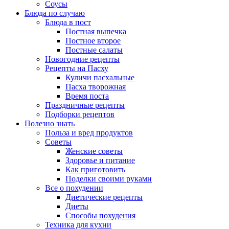
Соусы
Блюда по случаю
Блюда в пост
Постная выпечка
Постное второе
Постные салаты
Новогодние рецепты
Рецепты на Пасху
Куличи пасхальные
Пасха творожная
Время поста
Праздничные рецепты
Подборки рецептов
Полезно знать
Польза и вред продуктов
Советы
Женские советы
Здоровье и питание
Как приготовить
Поделки своими руками
Все о похудении
Диетические рецепты
Диеты
Способы похудения
Техника для кухни