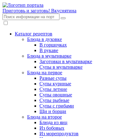
Приготовь и заготовь!
Вкуснятина
Каталог рецептов
Блюда в духовке
В горшочках
В рукаве
Блюда в мультиварке
Заготовки в мультиварке
Супы в мультиварке
Блюда на первое
Разные супы
Супы куриные
Супы летние
Супы овощные
Супы рыбные
Супы с грибами
Щи и борщи
Блюда на второе
Блюда из яиц
Из бобовых
Из морепродуктов