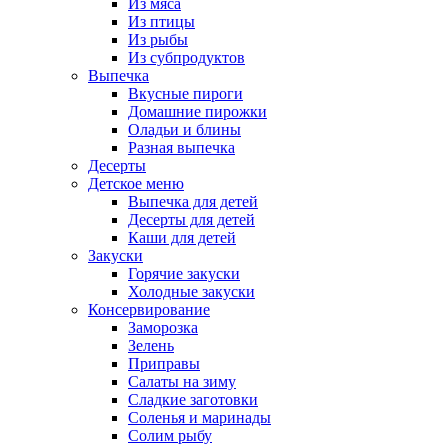
Из мяса
Из птицы
Из рыбы
Из субпродуктов
Выпечка
Вкусные пироги
Домашние пирожки
Оладьи и блины
Разная выпечка
Десерты
Детское меню
Выпечка для детей
Десерты для детей
Каши для детей
Закуски
Горячие закуски
Холодные закуски
Консервирование
Заморозка
Зелень
Приправы
Салаты на зиму
Сладкие заготовки
Соленья и маринады
Солим рыбу