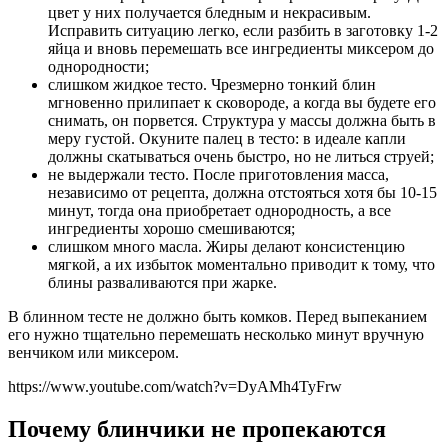
цвет у них получается бледным и некрасивым.
Исправить ситуацию легко, если разбить в заготовку 1-2
яйца и вновь перемешать все ингредиенты миксером до
однородности;
слишком жидкое тесто. Чрезмерно тонкий блин
мгновенно прилипает к сковороде, а когда вы будете его
снимать, он порвется. Структура у массы должна быть в
меру густой. Окуните палец в тесто: в идеале капли
должны скатываться очень быстро, но не литься струей;
не выдержали тесто. После приготовления масса,
независимо от рецепта, должна отстояться хотя бы 10-15
минут, тогда она приобретает однородность, а все
ингредиенты хорошо смешиваются;
слишком много масла. Жиры делают консистенцию
мягкой, а их избыток моментально приводит к тому, что
блины разваливаются при жарке.
В блинном тесте не должно быть комков. Перед выпеканием
его нужно тщательно перемешать несколько минут вручную
венчиком или миксером.
https://www.youtube.com/watch?v=DyAMh4TyFrw
Почему блинчики не пропекаются