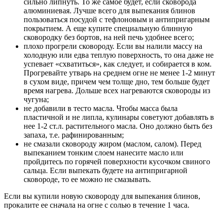
сильно липнуть. То же самое будет, если сковорода
алюминиевая. Лучше всего для выпекания блинов
пользоваться посудой с тефлоновым и антипригарным
покрытием. А еще купите специальную блинную
сковородку без бортов, на ней печь удобнее всего;
плохо прогрели сковороду. Если вы налили массу на
холодную или едва теплую поверхность, то она даже не
успевает «схватиться», как следует, и собирается в ком.
Прогревайте утварь на среднем огне не менее 1-2 минут
в сухом виде, причем чем толще дно, тем больше будет
время нагрева. Дольше всех нагреваются сковороды из
чугуна;
не добавили в тесто масла. Чтобы масса была
пластичной и не липла, кулинары советуют добавлять в
нее 1-2 ст.л. растительного масла. Оно должно быть без
запаха, т.е. рафинированным;
не смазали сковороду жиром (маслом, салом). Перед
выпеканием тонким слоем нанесите масло или
пройдитесь по горячей поверхности кусочком свиного
сальца. Если выпекать будете на антипригарной
сковороде, то ее можно не смазывать.
Если вы купили новую сковороду для выпекания блинов,
прокалите ее сначала на огне с солью в течение 1 часа.