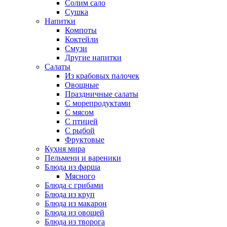
Солим сало
Сушка
Напитки
Компоты
Коктейли
Смузи
Другие напитки
Салаты
Из крабовых палочек
Овощные
Праздничные салаты
С морепродуктами
С мясом
С птицей
С рыбой
Фруктовые
Кухня мира
Пельмени и вареники
Блюда из фарша
Мясного
Блюда с грибами
Блюда из круп
Блюда из макарон
Блюда из овощей
Блюда из творога