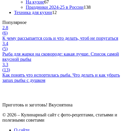
На кухне
67
Праздники 2024-25 в России
138
Техника для кухни
12
Популярное
2.8
(
6
)
К чему рассыпается соль и что делать, чтоб не поругаться
3.4
(
5
)
Рыба для жарки на сковороде: какая лучше. Список самой
вкусной рыбы
3.3
(
13
)
Как понять что испортилась рыба. Что делать и как убрать
запах рыбы с душком
Приготовь и заготовь!
Вкуснятина
© 2026 – Кулинарный сайт с фото-рецептами, статьями и
полезными советами
О сайте