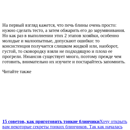
На первый взгляд кажется, что печь блины очень просто:
нужно сделать тесто, а затем обжарить его до зарумянивания.
Но как раз в выполнении этих 2 этапов хозяйки, особенно
молодые и малоопытные, допускают ошибки: то
консистенция получается слишком жидкой или, наоборот,
густой, то сковородку взяли не подходящую и плохо ее
прогрели. Нюансов существует много, поэтому прежде чем
готовить, внимательно их изучите и постарайтесь запомнить.
Читайте также
15 советов, как приготовить тонкие блинчики
Хочу открыть
вам некоторые секреты тонких блинчиков. Так как началась