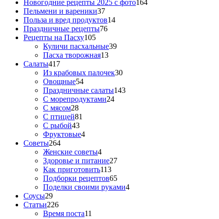
Новогодние рецепты 2025 с фото
164
Пельмени и вареники
37
Польза и вред продуктов
14
Праздничные рецепты
76
Рецепты на Пасху
105
Куличи пасхальные
39
Пасха творожная
13
Салаты
417
Из крабовых палочек
30
Овощные
54
Праздничные салаты
143
С морепродуктами
24
С мясом
28
С птицей
81
С рыбой
43
Фруктовые
4
Советы
264
Женские советы
4
Здоровье и питание
27
Как приготовить
113
Подборки рецептов
65
Поделки своими руками
4
Соусы
29
Статьи
226
Время поста
11