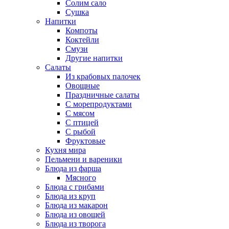
Солим сало
Сушка
Напитки
Компоты
Коктейли
Смузи
Другие напитки
Салаты
Из крабовых палочек
Овощные
Праздничные салаты
С морепродуктами
С мясом
С птицей
С рыбой
Фруктовые
Кухня мира
Пельмени и вареники
Блюда из фарша
Мясного
Блюда с грибами
Блюда из круп
Блюда из макарон
Блюда из овощей
Блюда из творога