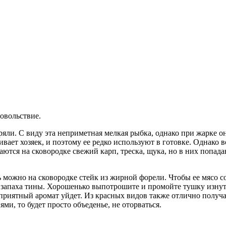
довольствие.
еряли. С виду эта неприметная мелкая рыбка, однако при жарке о
ает хозяек, и поэтому ее редко используют в готовке. Однако во
аются на сковородке свежий карп, треска, щука, но в них попад
можно на сковородке стейк из жирной форели. Чтобы ее мясо со
 запаха тины. Хорошенько выпотрошите и промойте тушку изнутр
еприятный аромат уйдет. Из красных видов также отлично получаю
и, то будет просто объеденье, не оторваться.