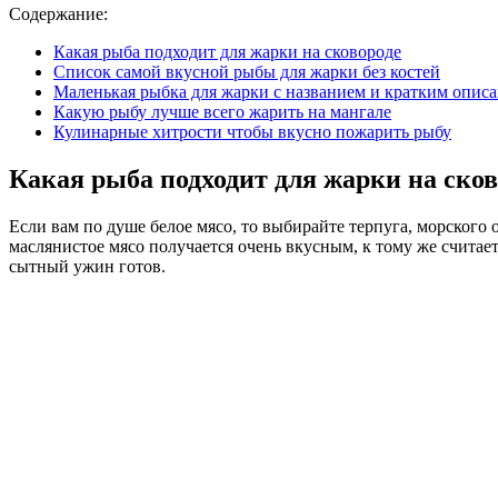
Содержание:
Какая рыба подходит для жарки на сковороде
Список самой вкусной рыбы для жарки без костей
Маленькая рыбка для жарки с названием и кратким опис
Какую рыбу лучше всего жарить на мангале
Кулинарные хитрости чтобы вкусно пожарить рыбу
Какая рыба подходит для жарки на сков
Если вам по душе белое мясо, то выбирайте терпуга, морского 
маслянистое мясо получается очень вкусным, к тому же считае
сытный ужин готов.