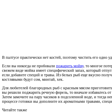
В палтусе практически нет костей, поэтому чистить его одно у
Если вы никогда не пробовали
пожарить мойву
, то многое пот
свежем виде мойва имеет специфический запах, который отпугив
если добавите специй и травы. Из белых рыб еще вкусно получ
костлявыми будут сом, минтай, хек.
Для любителей благородных рыб с красным мясом приготовить 
вы решили поджарить речную форель, то вначале избавьтесь от
Затем замочите на пару часиков в подсоленной воде, и тогда н
процессе готовки вы дополните их ароматными травами, специям
Читайте также