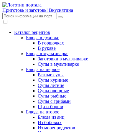
Приготовь и заготовь!
Вкуснятина
Каталог рецептов
Блюда в духовке
В горшочках
В рукаве
Блюда в мультиварке
Заготовки в мультиварке
Супы в мультиварке
Блюда на первое
Разные супы
Супы куриные
Супы летние
Супы овощные
Супы рыбные
Супы с грибами
Щи и борщи
Блюда на второе
Блюда из яиц
Из бобовых
Из морепродуктов