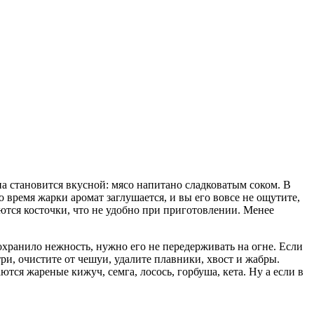
на становится вкусной: мясо напитано сладковатым соком. В
 время жарки аромат заглушается, и вы его вовсе не ощутите,
аются косточки, что не удобно при приготовлении. Менее
хранило нежность, нужно его не передерживать на огне. Если
и, очистите от чешуи, удалите плавники, хвост и жабры.
тся жареные кижуч, семга, лосось, горбуша, кета. Ну а если в