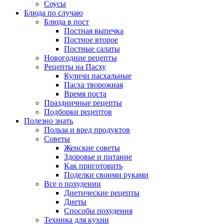
Соусы
Блюда по случаю
Блюда в пост
Постная выпечка
Постное второе
Постные салаты
Новогодние рецепты
Рецепты на Пасху
Куличи пасхальные
Пасха творожная
Время поста
Праздничные рецепты
Подборки рецептов
Полезно знать
Польза и вред продуктов
Советы
Женские советы
Здоровье и питание
Как приготовить
Поделки своими руками
Все о похудении
Диетические рецепты
Диеты
Способы похудения
Техника для кухни