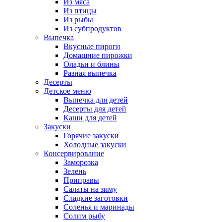
Из мяса
Из птицы
Из рыбы
Из субпродуктов
Выпечка
Вкусные пироги
Домашние пирожки
Оладьи и блины
Разная выпечка
Десерты
Детское меню
Выпечка для детей
Десерты для детей
Каши для детей
Закуски
Горячие закуски
Холодные закуски
Консервирование
Заморозка
Зелень
Приправы
Салаты на зиму
Сладкие заготовки
Соленья и маринады
Солим рыбу