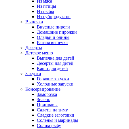
Из мяса
Из птицы
Из рыбы
Из субпродуктов
Выпечка
Вкусные пироги
Домашние пирожки
Оладьи и блины
Разная выпечка
Десерты
Детское меню
Выпечка для детей
Десерты для детей
Каши для детей
Закуски
Горячие закуски
Холодные закуски
Консервирование
Заморозка
Зелень
Приправы
Салаты на зиму
Сладкие заготовки
Соленья и маринады
Солим рыбу