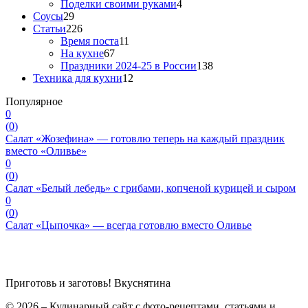
Поделки своими руками
4
Соусы
29
Статьи
226
Время поста
11
На кухне
67
Праздники 2024-25 в России
138
Техника для кухни
12
Популярное
0
(
0
)
Салат «Жозефина» — готовлю теперь на каждый праздник
вместо «Оливье»
0
(
0
)
Салат «Белый лебедь» с грибами, копченой курицей и сыром
0
(
0
)
Салат «Цыпочка» — всегда готовлю вместо Оливье
Приготовь и заготовь!
Вкуснятина
© 2026 – Кулинарный сайт с фото-рецептами, статьями и