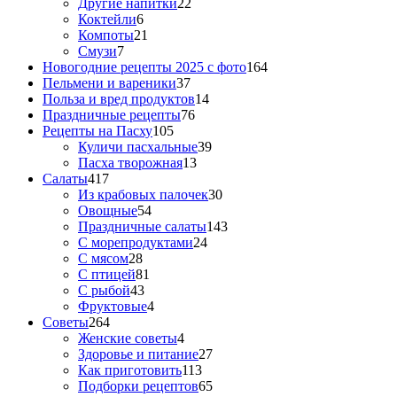
Другие напитки
22
Коктейли
6
Компоты
21
Смузи
7
Новогодние рецепты 2025 с фото
164
Пельмени и вареники
37
Польза и вред продуктов
14
Праздничные рецепты
76
Рецепты на Пасху
105
Куличи пасхальные
39
Пасха творожная
13
Салаты
417
Из крабовых палочек
30
Овощные
54
Праздничные салаты
143
С морепродуктами
24
С мясом
28
С птицей
81
С рыбой
43
Фруктовые
4
Советы
264
Женские советы
4
Здоровье и питание
27
Как приготовить
113
Подборки рецептов
65