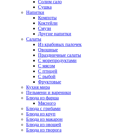
Солим сало
Сушка
Напитки
Компоты
Коктейли
Смузи
Другие напитки
Салаты
Из крабовых палочек
Овощные
Праздничные салаты
С морепродуктами
С мясом
С птицей
С рыбой
Фруктовые
Кухня мира
Пельмени и вареники
Блюда из фарша
Мясного
Блюда с грибами
Блюда из круп
Блюда из макарон
Блюда из овощей
Блюда из творога