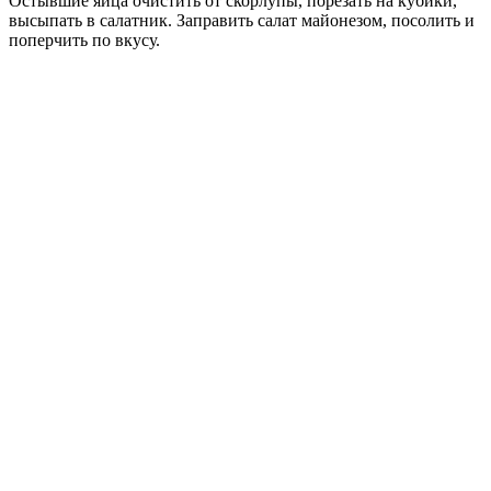
Остывшие яйца очистить от скорлупы, порезать на кубики,
высыпать в салатник. Заправить салат майонезом, посолить и
поперчить по вкусу.