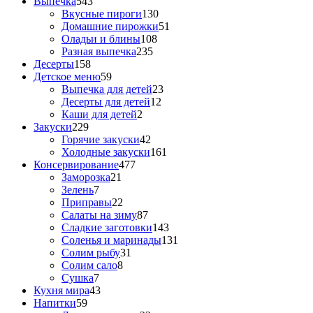
Выпечка
543
Вкусные пироги
130
Домашние пирожки
51
Оладьи и блины
108
Разная выпечка
235
Десерты
158
Детское меню
59
Выпечка для детей
23
Десерты для детей
12
Каши для детей
2
Закуски
229
Горячие закуски
42
Холодные закуски
161
Консервирование
477
Заморозка
21
Зелень
7
Приправы
22
Салаты на зиму
87
Сладкие заготовки
143
Соленья и маринады
131
Солим рыбу
31
Солим сало
8
Сушка
7
Кухня мира
43
Напитки
59