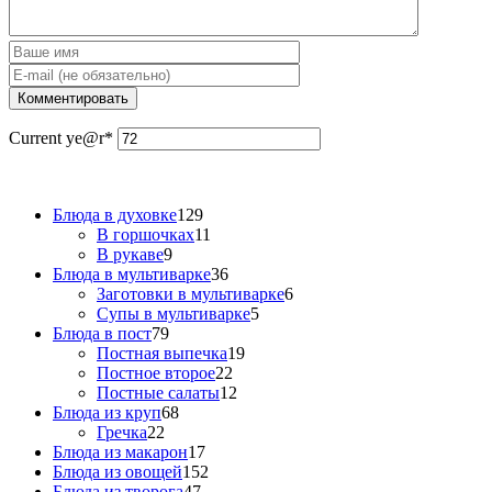
Current ye
@r
*
Блюда в духовке
129
В горшочках
11
В рукаве
9
Блюда в мультиварке
36
Заготовки в мультиварке
6
Супы в мультиварке
5
Блюда в пост
79
Постная выпечка
19
Постное второе
22
Постные салаты
12
Блюда из круп
68
Гречка
22
Блюда из макарон
17
Блюда из овощей
152
Блюда из творога
47