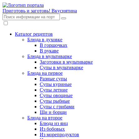
Приготовь и заготовь!
Вкуснятина
Каталог рецептов
Блюда в духовке
В горшочках
В рукаве
Блюда в мультиварке
Заготовки в мультиварке
Супы в мультиварке
Блюда на первое
Разные супы
Супы куриные
Супы летние
Супы овощные
Супы рыбные
Супы с грибами
Щи и борщи
Блюда на второе
Блюда из яиц
Из бобовых
Из морепродуктов