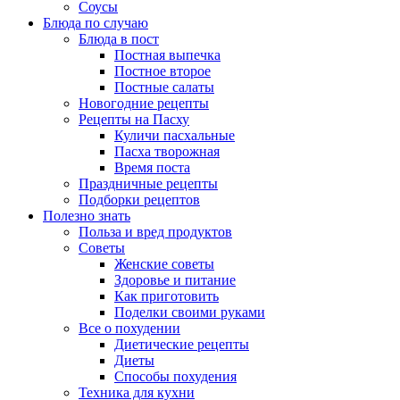
Соусы
Блюда по случаю
Блюда в пост
Постная выпечка
Постное второе
Постные салаты
Новогодние рецепты
Рецепты на Пасху
Куличи пасхальные
Пасха творожная
Время поста
Праздничные рецепты
Подборки рецептов
Полезно знать
Польза и вред продуктов
Советы
Женские советы
Здоровье и питание
Как приготовить
Поделки своими руками
Все о похудении
Диетические рецепты
Диеты
Способы похудения
Техника для кухни