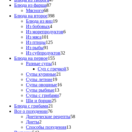
Блюда из фарша
87
Мясного
68
Блюда на второе
398
Блюда из яиц
19
Из бобовых
4
Из морепродуктов
6
Из мяса
101
Из птицы
125
Из рыбы
91
Из субпродуктов
32
Блюда на первое
155
Разные супы
51
Суп с гречкой
3
Супы куриные
21
Супы летние
19
Супы овощные
16
Супы рыбные
13
Супы с грибами
7
Щи и борщи
25
Блюда с грибами
21
Все о похудении
76
Диетические рецепты
58
Диеты
2
Способы похудения
13