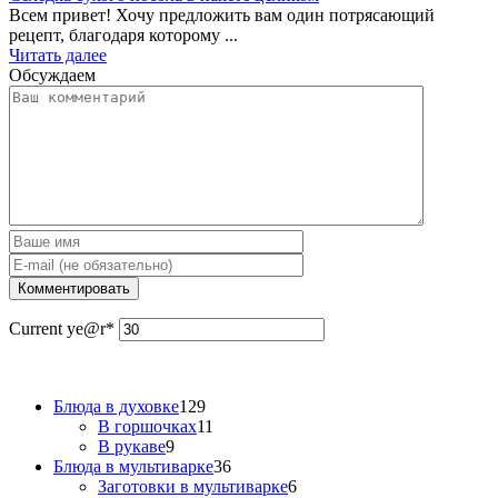
Всем привет! Хочу предложить вам один потрясающий
рецепт, благодаря которому ...
Читать далее
Обсуждаем
Current ye
@r
*
Блюда в духовке
129
В горшочках
11
В рукаве
9
Блюда в мультиварке
36
Заготовки в мультиварке
6