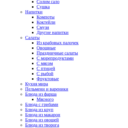
Солим сало
Сушка
Напитки
Компоты
Коктейли
Смузи
Другие напитки
Салаты
Из крабовых палочек
Овощные
Праздничные салаты
С морепродуктами
С мясом
С птицей
С рыбой
Фруктовые
Кухня мира
Пельмени и вареники
Блюда из фарша
Мясного
Блюда с грибами
Блюда из круп
Блюда из макарон
Блюда из овощей
Блюда из творога