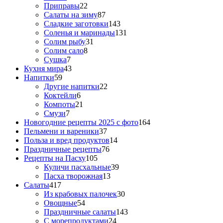
Приправы
22
Салаты на зиму
87
Сладкие заготовки
143
Соленья и маринады
131
Солим рыбу
31
Солим сало
8
Сушка
7
Кухня мира
43
Напитки
59
Другие напитки
22
Коктейли
6
Компоты
21
Смузи
7
Новогодние рецепты 2025 с фото
164
Пельмени и вареники
37
Польза и вред продуктов
14
Праздничные рецепты
76
Рецепты на Пасху
105
Куличи пасхальные
39
Пасха творожная
13
Салаты
417
Из крабовых палочек
30
Овощные
54
Праздничные салаты
143
С морепродуктами
24