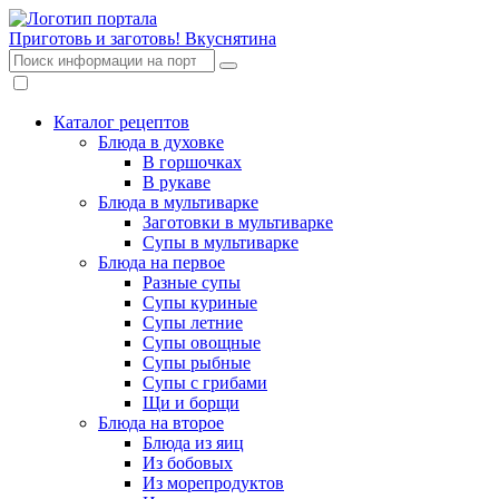
Приготовь и заготовь!
Вкуснятина
Каталог рецептов
Блюда в духовке
В горшочках
В рукаве
Блюда в мультиварке
Заготовки в мультиварке
Супы в мультиварке
Блюда на первое
Разные супы
Супы куриные
Супы летние
Супы овощные
Супы рыбные
Супы с грибами
Щи и борщи
Блюда на второе
Блюда из яиц
Из бобовых
Из морепродуктов