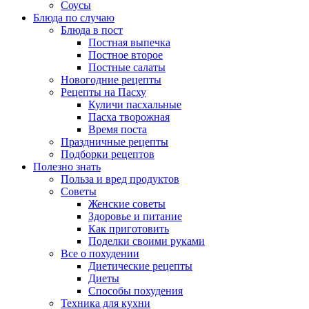
Соусы
Блюда по случаю
Блюда в пост
Постная выпечка
Постное второе
Постные салаты
Новогодние рецепты
Рецепты на Пасху
Куличи пасхальные
Пасха творожная
Время поста
Праздничные рецепты
Подборки рецептов
Полезно знать
Польза и вред продуктов
Советы
Женские советы
Здоровье и питание
Как приготовить
Поделки своими руками
Все о похудении
Диетические рецепты
Диеты
Способы похудения
Техника для кухни