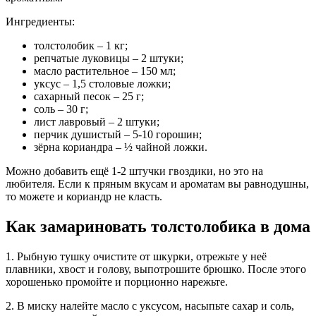
Ингредиенты:
толстолобик – 1 кг;
репчатые луковицы – 2 штуки;
масло растительное – 150 мл;
уксус – 1,5 столовые ложки;
сахарный песок – 25 г;
соль – 30 г;
лист лавровый – 2 штуки;
перчик душистый – 5-10 горошин;
зёрна кориандра – ½ чайной ложки.
Можно добавить ещё 1-2 штучки гвоздики, но это на
любителя. Если к пряным вкусам и ароматам вы равнодушны,
то можете и кориандр не класть.
Как замариновать толстолобика в дома
1. Рыбную тушку очистите от шкурки, отрежьте у неё
плавники, хвост и голову, выпотрошите брюшко. После этого
хорошенько промойте и порционно нарежьте.
2. В миску налейте масло с уксусом, насыпьте сахар и соль,