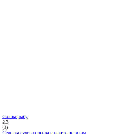
Солим рыбу
2.3
(
3
)
Селедка сухого посола в пакете целиком