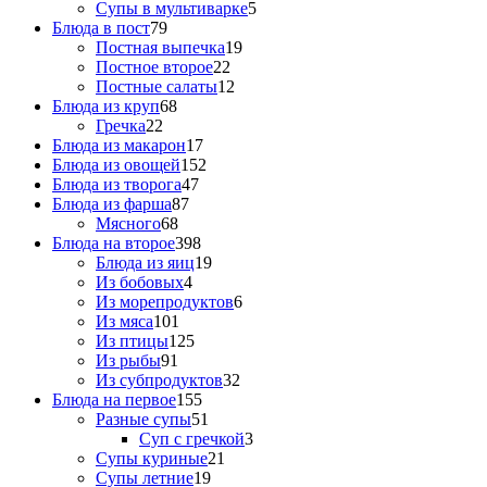
Супы в мультиварке
5
Блюда в пост
79
Постная выпечка
19
Постное второе
22
Постные салаты
12
Блюда из круп
68
Гречка
22
Блюда из макарон
17
Блюда из овощей
152
Блюда из творога
47
Блюда из фарша
87
Мясного
68
Блюда на второе
398
Блюда из яиц
19
Из бобовых
4
Из морепродуктов
6
Из мяса
101
Из птицы
125
Из рыбы
91
Из субпродуктов
32
Блюда на первое
155
Разные супы
51
Суп с гречкой
3
Супы куриные
21
Супы летние
19