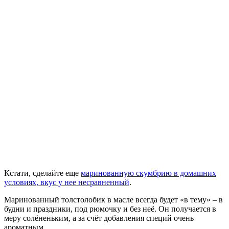
Кстати, сделайте еще
маринованную скумбрию в домашних
условиях, вкус у нее несравненный
.
Маринованный толстолобик в масле всегда будет «в тему» – в
будни и праздники, под рюмочку и без неё. Он получается в
меру солёненьким, а за счёт добавления специй очень
ароматным.