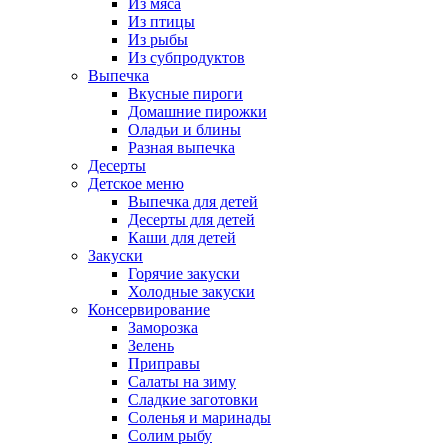
Из мяса
Из птицы
Из рыбы
Из субпродуктов
Выпечка
Вкусные пироги
Домашние пирожки
Оладьи и блины
Разная выпечка
Десерты
Детское меню
Выпечка для детей
Десерты для детей
Каши для детей
Закуски
Горячие закуски
Холодные закуски
Консервирование
Заморозка
Зелень
Приправы
Салаты на зиму
Сладкие заготовки
Соленья и маринады
Солим рыбу