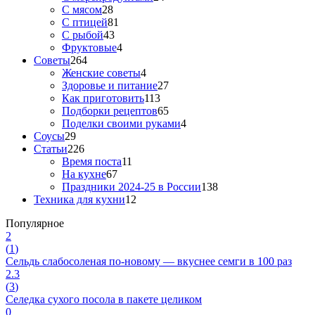
С мясом
28
С птицей
81
С рыбой
43
Фруктовые
4
Советы
264
Женские советы
4
Здоровье и питание
27
Как приготовить
113
Подборки рецептов
65
Поделки своими руками
4
Соусы
29
Статьи
226
Время поста
11
На кухне
67
Праздники 2024-25 в России
138
Техника для кухни
12
Популярное
2
(
1
)
Сельдь слабосоленая по-новому — вкуснее семги в 100 раз
2.3
(
3
)
Селедка сухого посола в пакете целиком
0