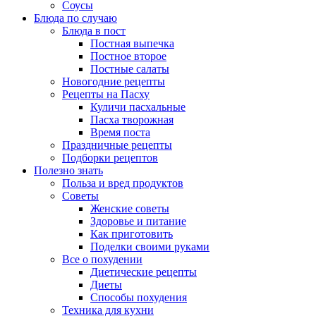
Соусы
Блюда по случаю
Блюда в пост
Постная выпечка
Постное второе
Постные салаты
Новогодние рецепты
Рецепты на Пасху
Куличи пасхальные
Пасха творожная
Время поста
Праздничные рецепты
Подборки рецептов
Полезно знать
Польза и вред продуктов
Советы
Женские советы
Здоровье и питание
Как приготовить
Поделки своими руками
Все о похудении
Диетические рецепты
Диеты
Способы похудения
Техника для кухни