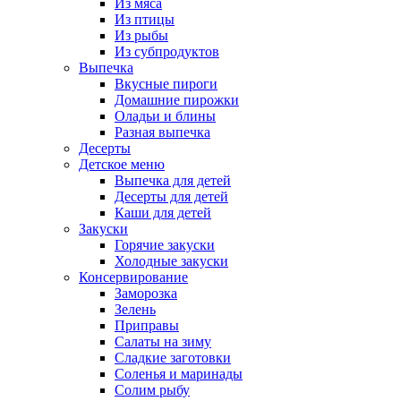
Из мяса
Из птицы
Из рыбы
Из субпродуктов
Выпечка
Вкусные пироги
Домашние пирожки
Оладьи и блины
Разная выпечка
Десерты
Детское меню
Выпечка для детей
Десерты для детей
Каши для детей
Закуски
Горячие закуски
Холодные закуски
Консервирование
Заморозка
Зелень
Приправы
Салаты на зиму
Сладкие заготовки
Соленья и маринады
Солим рыбу