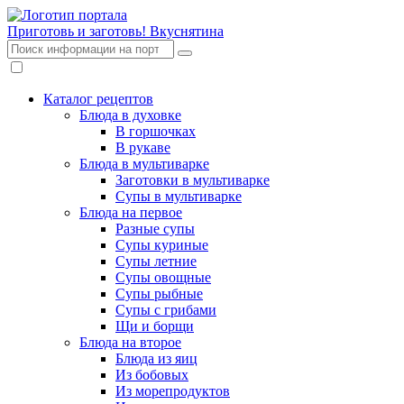
Приготовь и заготовь!
Вкуснятина
Каталог рецептов
Блюда в духовке
В горшочках
В рукаве
Блюда в мультиварке
Заготовки в мультиварке
Супы в мультиварке
Блюда на первое
Разные супы
Супы куриные
Супы летние
Супы овощные
Супы рыбные
Супы с грибами
Щи и борщи
Блюда на второе
Блюда из яиц
Из бобовых
Из морепродуктов