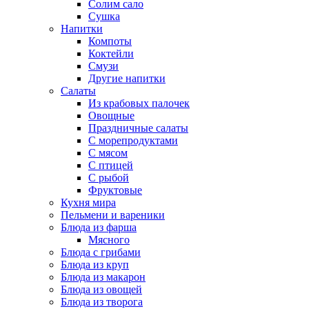
Солим сало
Сушка
Напитки
Компоты
Коктейли
Смузи
Другие напитки
Салаты
Из крабовых палочек
Овощные
Праздничные салаты
С морепродуктами
С мясом
С птицей
С рыбой
Фруктовые
Кухня мира
Пельмени и вареники
Блюда из фарша
Мясного
Блюда с грибами
Блюда из круп
Блюда из макарон
Блюда из овощей
Блюда из творога