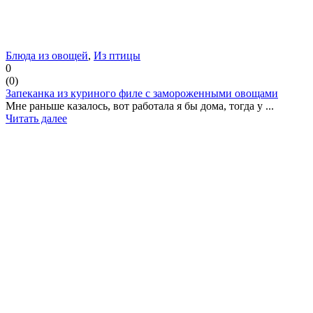
Блюда из овощей
,
Из птицы
0
(
0
)
Запеканка из куриного филе с замороженными овощами
Мне раньше казалось, вот работала я бы дома, тогда у ...
Читать далее