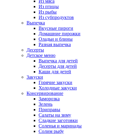
Из мяса
Из птицы
Из рыбы
Из субпродуктов
Выпечка
Вкусные пироги
Домашние пирожки
Оладьи и блины
Разная выпечка
Десерты
Детское меню
Выпечка для детей
Десерты для детей
Каши для детей
Закуски
Горячие закуски
Холодные закуски
Консервирование
Заморозка
Зелень
Приправы
Салаты на зиму
Сладкие заготовки
Соленья и маринады
Солим рыбу