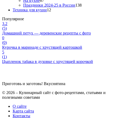
На кухне
67
Праздники 2024-25 в России
138
Техника для кухни
12
Популярное
3.2
(
5
)
Домашний петух — деревенские рецепты с фото
0
(
0
)
Курочка в маринаде с хрустящей картошкой
5
(
1
)
Цыпленок табака в духовке с хрустящей корочкой
Приготовь и заготовь!
Вкуснятина
© 2026 – Кулинарный сайт с фото-рецептами, статьями и
полезными советами
О сайте
Карта сайта
Контакты