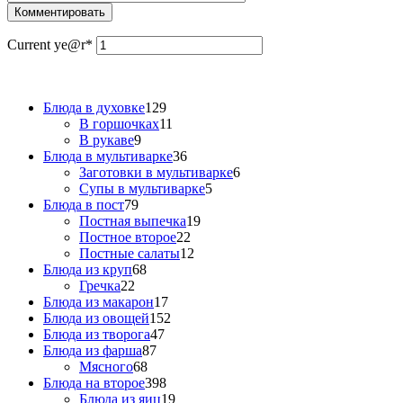
Current ye
@r
*
Блюда в духовке
129
В горшочках
11
В рукаве
9
Блюда в мультиварке
36
Заготовки в мультиварке
6
Супы в мультиварке
5
Блюда в пост
79
Постная выпечка
19
Постное второе
22
Постные салаты
12
Блюда из круп
68
Гречка
22
Блюда из макарон
17
Блюда из овощей
152
Блюда из творога
47
Блюда из фарша
87
Мясного
68
Блюда на второе
398
Блюда из яиц
19