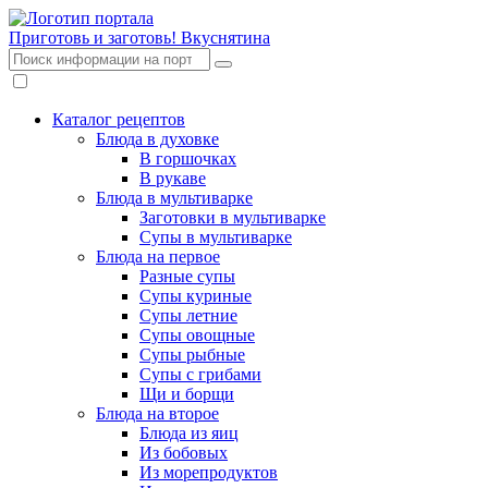
Приготовь и заготовь!
Вкуснятина
Каталог рецептов
Блюда в духовке
В горшочках
В рукаве
Блюда в мультиварке
Заготовки в мультиварке
Супы в мультиварке
Блюда на первое
Разные супы
Супы куриные
Супы летние
Супы овощные
Супы рыбные
Супы с грибами
Щи и борщи
Блюда на второе
Блюда из яиц
Из бобовых
Из морепродуктов