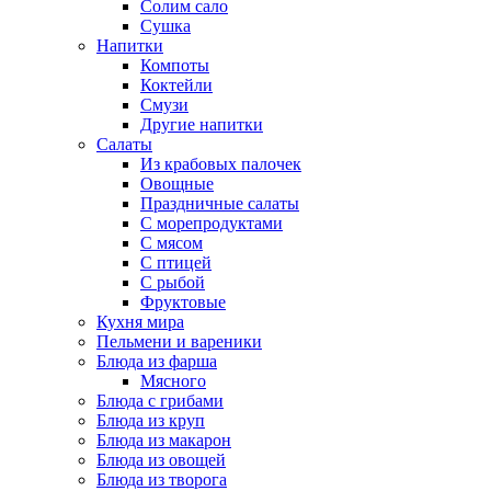
Солим сало
Сушка
Напитки
Компоты
Коктейли
Смузи
Другие напитки
Салаты
Из крабовых палочек
Овощные
Праздничные салаты
С морепродуктами
С мясом
С птицей
С рыбой
Фруктовые
Кухня мира
Пельмени и вареники
Блюда из фарша
Мясного
Блюда с грибами
Блюда из круп
Блюда из макарон
Блюда из овощей
Блюда из творога