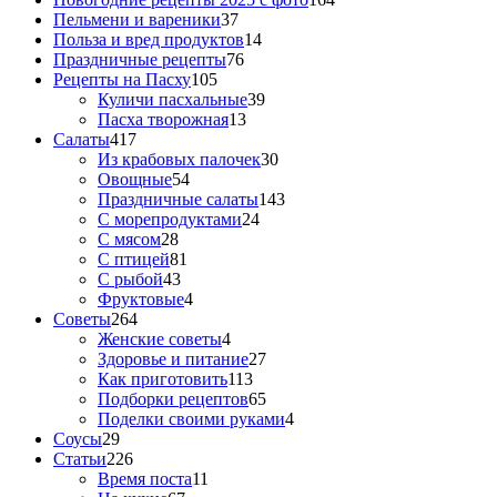
Пельмени и вареники
37
Польза и вред продуктов
14
Праздничные рецепты
76
Рецепты на Пасху
105
Куличи пасхальные
39
Пасха творожная
13
Салаты
417
Из крабовых палочек
30
Овощные
54
Праздничные салаты
143
С морепродуктами
24
С мясом
28
С птицей
81
С рыбой
43
Фруктовые
4
Советы
264
Женские советы
4
Здоровье и питание
27
Как приготовить
113
Подборки рецептов
65
Поделки своими руками
4
Соусы
29
Статьи
226
Время поста
11