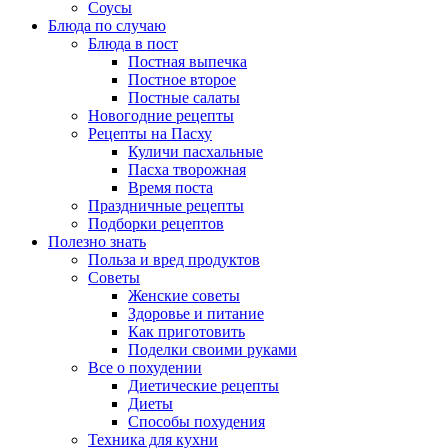
Соусы
Блюда по случаю
Блюда в пост
Постная выпечка
Постное второе
Постные салаты
Новогодние рецепты
Рецепты на Пасху
Куличи пасхальные
Пасха творожная
Время поста
Праздничные рецепты
Подборки рецептов
Полезно знать
Польза и вред продуктов
Советы
Женские советы
Здоровье и питание
Как приготовить
Поделки своими руками
Все о похудении
Диетические рецепты
Диеты
Способы похудения
Техника для кухни