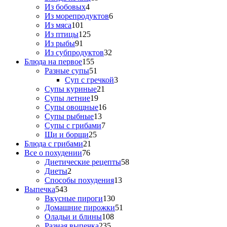
Из бобовых
4
Из морепродуктов
6
Из мяса
101
Из птицы
125
Из рыбы
91
Из субпродуктов
32
Блюда на первое
155
Разные супы
51
Суп с гречкой
3
Супы куриные
21
Супы летние
19
Супы овощные
16
Супы рыбные
13
Супы с грибами
7
Щи и борщи
25
Блюда с грибами
21
Все о похудении
76
Диетические рецепты
58
Диеты
2
Способы похудения
13
Выпечка
543
Вкусные пироги
130
Домашние пирожки
51
Оладьи и блины
108
Разная выпечка
235