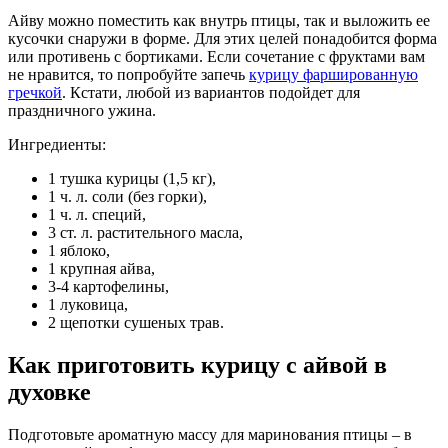
Айву можно поместить как внутрь птицы, так и выложить ее
кусочки снаружи в форме. Для этих целей понадобится форма
или противень с бортиками. Если сочетание с фруктами вам
не нравится, то попробуйте запечь
курицу фаршированную
гречкой
. Кстати, любой из вариантов подойдет для
праздничного ужина.
Ингредиенты:
1 тушка курицы (1,5 кг),
1 ч. л. соли (без горки),
1 ч. л. специй,
3 ст. л. растительного масла,
1 яблоко,
1 крупная айва,
3-4 картофелины,
1 луковица,
2 щепотки сушеных трав.
Как приготовить курицу с айвой в
духовке
Подготовьте ароматную массу для маринования птицы – в