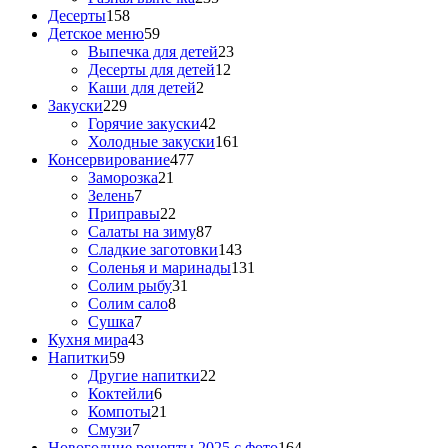
Десерты
158
Детское меню
59
Выпечка для детей
23
Десерты для детей
12
Каши для детей
2
Закуски
229
Горячие закуски
42
Холодные закуски
161
Консервирование
477
Заморозка
21
Зелень
7
Приправы
22
Салаты на зиму
87
Сладкие заготовки
143
Соленья и маринады
131
Солим рыбу
31
Солим сало
8
Сушка
7
Кухня мира
43
Напитки
59
Другие напитки
22
Коктейли
6
Компоты
21
Смузи
7
Новогодние рецепты 2025 с фото
164