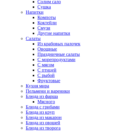
Солим сало
Сушка
Напитки
Компоты
Коктейли
Смузи
Другие напитки
Салаты
Из крабовых палочек
Овощные
Праздничные салаты
С морепродуктами
С мясом
С птицей
С рыбой
Фруктовые
Кухня мира
Пельмени и вареники
Блюда из фарша
Мясного
Блюда с грибами
Блюда из круп
Блюда из макарон
Блюда из овощей
Блюда из творога