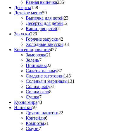
Разная выпечка
235
Десерты
158
Детское меню
59
Выпечка для детей
23
Десерты для детей
12
Каши для детей
2
Закуски
229
Горячие закуски
42
Холодные закуски
161
Консервирование
477
Заморозка
21
Зелень
7
Приправы
22
Салаты на зиму
87
Сладкие заготовки
143
Соленья и маринады
131
Солим рыбу
31
Солим сало
8
Сушка
7
Кухня мира
43
Напитки
59
Другие напитки
22
Коктейли
6
Компоты
21
Смузи
7