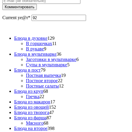
Current ye
@r
*
Блюда в духовке
129
В горшочках
11
В рукаве
9
Блюда в мультиварке
36
Заготовки в мультиварке
6
Супы в мультиварке
5
Блюда в пост
79
Постная выпечка
19
Постное второе
22
Постные салаты
12
Блюда из круп
68
Гречка
22
Блюда из макарон
17
Блюда из овощей
152
Блюда из творога
47
Блюда из фарша
87
Мясного
68
Блюда на второе
398