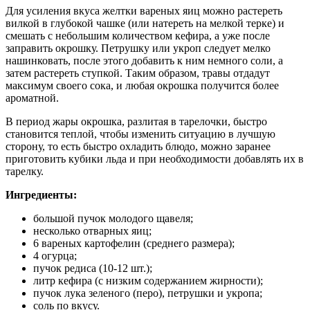
Для усиления вкуса желтки вареных яиц можно растереть
вилкой в глубокой чашке (или натереть на мелкой терке) и
смешать с небольшим количеством кефира, а уже после
заправить окрошку. Петрушку или укроп следует мелко
нашинковать, после этого добавить к ним немного соли, а
затем растереть ступкой. Таким образом, травы отдадут
максимум своего сока, и любая окрошка получится более
ароматной.
В период жары окрошка, разлитая в тарелочки, быстро
становится теплой, чтобы изменить ситуацию в лучшую
сторону, то есть быстро охладить блюдо, можно заранее
приготовить кубики льда и при необходимости добавлять их в
тарелку.
Ингредиенты:
большой пучок молодого щавеля;
несколько отварных яиц;
6 вареных картофелин (среднего размера);
4 огурца;
пучок редиса (10-12 шт.);
литр кефира (с низким содержанием жирности);
пучок лука зеленого (перо), петрушки и укропа;
соль по вкусу.