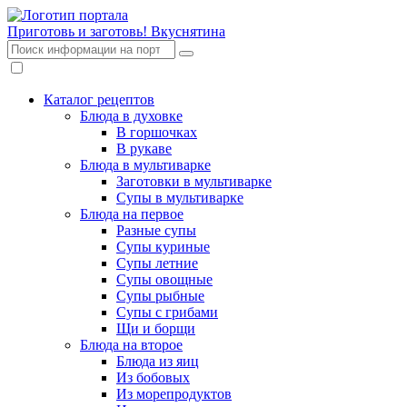
Приготовь и заготовь!
Вкуснятина
Каталог рецептов
Блюда в духовке
В горшочках
В рукаве
Блюда в мультиварке
Заготовки в мультиварке
Супы в мультиварке
Блюда на первое
Разные супы
Супы куриные
Супы летние
Супы овощные
Супы рыбные
Супы с грибами
Щи и борщи
Блюда на второе
Блюда из яиц
Из бобовых
Из морепродуктов