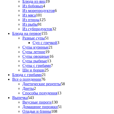
Блюда из яиц
19
Из бобовых
4
Из морепродуктов
6
Из мяса
101
Из птицы
125
Из рыбы
91
Из субпродуктов
32
Блюда на первое
155
Разные супы
51
Суп с гречкой
3
Супы куриные
21
Супы летние
19
Супы овощные
16
Супы рыбные
13
Супы с грибами
7
Щи и борщи
25
Блюда с грибами
21
Все о похудении
76
Диетические рецепты
58
Диеты
2
Способы похудения
13
Выпечка
543
Вкусные пироги
130
Домашние пирожки
51
Оладьи и блины
108