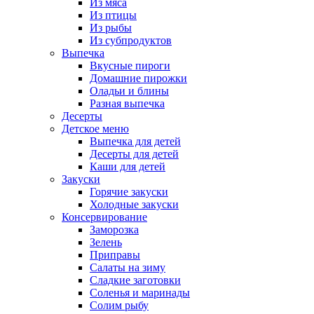
Из мяса
Из птицы
Из рыбы
Из субпродуктов
Выпечка
Вкусные пироги
Домашние пирожки
Оладьи и блины
Разная выпечка
Десерты
Детское меню
Выпечка для детей
Десерты для детей
Каши для детей
Закуски
Горячие закуски
Холодные закуски
Консервирование
Заморозка
Зелень
Приправы
Салаты на зиму
Сладкие заготовки
Соленья и маринады
Солим рыбу