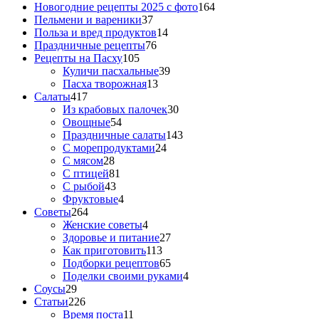
Новогодние рецепты 2025 с фото
164
Пельмени и вареники
37
Польза и вред продуктов
14
Праздничные рецепты
76
Рецепты на Пасху
105
Куличи пасхальные
39
Пасха творожная
13
Салаты
417
Из крабовых палочек
30
Овощные
54
Праздничные салаты
143
С морепродуктами
24
С мясом
28
С птицей
81
С рыбой
43
Фруктовые
4
Советы
264
Женские советы
4
Здоровье и питание
27
Как приготовить
113
Подборки рецептов
65
Поделки своими руками
4
Соусы
29
Статьи
226
Время поста
11