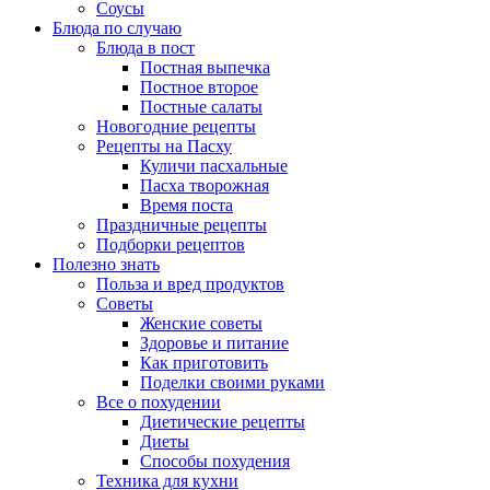
Соусы
Блюда по случаю
Блюда в пост
Постная выпечка
Постное второе
Постные салаты
Новогодние рецепты
Рецепты на Пасху
Куличи пасхальные
Пасха творожная
Время поста
Праздничные рецепты
Подборки рецептов
Полезно знать
Польза и вред продуктов
Советы
Женские советы
Здоровье и питание
Как приготовить
Поделки своими руками
Все о похудении
Диетические рецепты
Диеты
Способы похудения
Техника для кухни