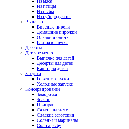
Из мяса
Из птицы
Из рыбы
Из субпродуктов
Выпечка
Вкусные пироги
Домашние пирожки
Оладьи и блины
Разная выпечка
Десерты
Детское меню
Выпечка для детей
Десерты для детей
Каши для детей
Закуски
Горячие закуски
Холодные закуски
Консервирование
Заморозка
Зелень
Приправы
Салаты на зиму
Сладкие заготовки
Соленья и маринады
Солим рыбу