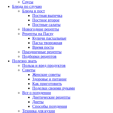
Соусы
Блюда по случаю
Блюда в пост
Постная выпечка
Постное второе
Постные салаты
Новогодние рецепты
Рецепты на Пасху
Куличи пасхальные
Пасха творожная
Время поста
Праздничные рецепты
Подборки рецептов
Полезно знать
Польза и вред продуктов
Советы
Женские советы
Здоровье и питание
Как приготовить
Поделки своими руками
Все о похудении
Диетические рецепты
Диеты
Способы похудения
Техника для кухни