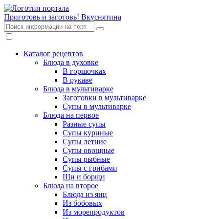
Приготовь и заготовь!
Вкуснятина
Каталог рецептов
Блюда в духовке
В горшочках
В рукаве
Блюда в мультиварке
Заготовки в мультиварке
Супы в мультиварке
Блюда на первое
Разные супы
Супы куриные
Супы летние
Супы овощные
Супы рыбные
Супы с грибами
Щи и борщи
Блюда на второе
Блюда из яиц
Из бобовых
Из морепродуктов