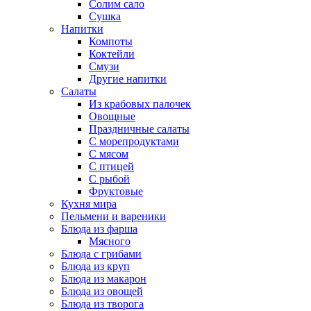
Солим сало
Сушка
Напитки
Компоты
Коктейли
Смузи
Другие напитки
Салаты
Из крабовых палочек
Овощные
Праздничные салаты
С морепродуктами
С мясом
С птицей
С рыбой
Фруктовые
Кухня мира
Пельмени и вареники
Блюда из фарша
Мясного
Блюда с грибами
Блюда из круп
Блюда из макарон
Блюда из овощей
Блюда из творога