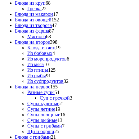
Блюда из круп
68
Гречка
22
Блюда из макарон
17
Блюда из овощей
152
Блюда из творога
47
Блюда из фарша
87
Мясного
68
Блюда на второе
398
Блюда из яиц
19
Из бобовых
4
Из морепродуктов
6
Из мяса
101
Из птицы
125
Из рыбы
91
Из субпродуктов
32
Блюда на первое
155
Разные супы
51
Суп с гречкой
3
Супы куриные
21
Супы летние
19
Супы овощные
16
Супы рыбные
13
Супы с грибами
7
Щи и борщи
25
Блюда с грибами
21