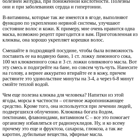
болезней желудка, при пониженной кислотности. Полезны
они и при заболеваниях сердца и гипертонии.
В-витамины, которые так же имеются в ягоде, выполняют
функцию по укреплению нервной системы, улучшают
состояние волос и кожи. К примеру, мне очень нравится одна
маска, возможно рецепт пригодится и вам. Приготовленная из
клюквы, она хорошо укрепляет корешки волос.
Смешайте в подходящей посудине, чтобы была возможность
поставить ее на водяную баню, 1 ст. ложку лимонного сока,
100 мл клюквенного сока и 3 ст. ложки оливкового масла. Вот
эту смесь и подогрейте на бане, но совсем чуть-чуть. Нанесите
на голову, а вернее аккуратно втирайте ее в кожу, причем
растяните это удовольствие минуты на 3-4, а через 6-8 минут
смойте теплой водой.
Чем еще полезна клюква для человека? Напитки из этой
ягоды, морсы в частности – отличное жаропонижающее
средство. Кроме того, она используется при лечении людей,
подвергшихся облучению. Клюковка богата йодом,
пектинами, флавонидами, витамином С – все это помогает
организму избавляться от радионуклидов. Ну, и ко всему
прочему это еще и фруктоза, сахароза, глюкоза, а так же
каротин, дубильные вещества, эфирные масла.