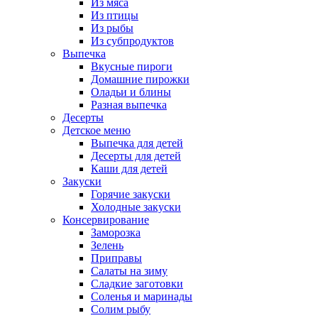
Из мяса
Из птицы
Из рыбы
Из субпродуктов
Выпечка
Вкусные пироги
Домашние пирожки
Оладьи и блины
Разная выпечка
Десерты
Детское меню
Выпечка для детей
Десерты для детей
Каши для детей
Закуски
Горячие закуски
Холодные закуски
Консервирование
Заморозка
Зелень
Приправы
Салаты на зиму
Сладкие заготовки
Соленья и маринады
Солим рыбу