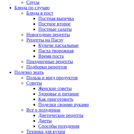
Соусы
Блюда по случаю
Блюда в пост
Постная выпечка
Постное второе
Постные салаты
Новогодние рецепты
Рецепты на Пасху
Куличи пасхальные
Пасха творожная
Время поста
Праздничные рецепты
Подборки рецептов
Полезно знать
Польза и вред продуктов
Советы
Женские советы
Здоровье и питание
Как приготовить
Поделки своими руками
Все о похудении
Диетические рецепты
Диеты
Способы похудения
Техника для кухни