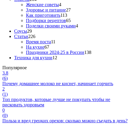
Женские советы
4
Здоровье и питание
27
Как приготовить
113
Подборки рецептов
65
Поделки своими руками
4
Соусы
29
Статьи
226
Время поста
11
На кухне
67
Праздники 2024-25 в России
138
Техника для кухни
12
Популярное
3.8
(
6
)
Почему домашнее молоко не киснет, начинает горчить
2
(
1
)
Топ продуктов, которые лучше не покупать чтобы не
рисковать здоровьем
0
(
0
)
Польза и вред грецких орехов: сколько можно съедать в день?