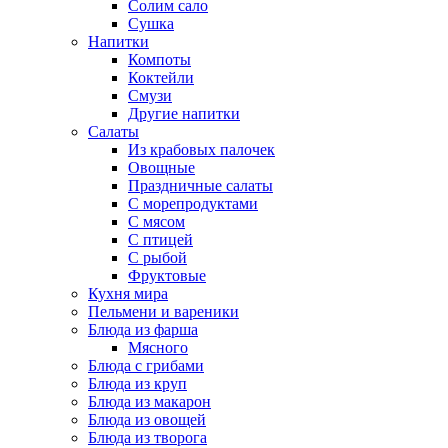
Солим сало
Сушка
Напитки
Компоты
Коктейли
Смузи
Другие напитки
Салаты
Из крабовых палочек
Овощные
Праздничные салаты
С морепродуктами
С мясом
С птицей
С рыбой
Фруктовые
Кухня мира
Пельмени и вареники
Блюда из фарша
Мясного
Блюда с грибами
Блюда из круп
Блюда из макарон
Блюда из овощей
Блюда из творога