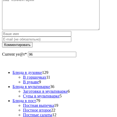
Current ye
@r
*
Блюда в духовке
129
В горшочках
11
В рукаве
9
Блюда в мультиварке
36
Заготовки в мультиварке
6
Супы в мультиварке
5
Блюда в пост
79
Постная выпечка
19
Постное второе
22
Постные салаты
12