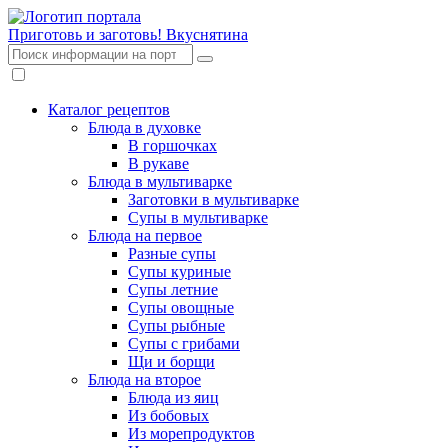
Приготовь и заготовь!
Вкуснятина
Каталог рецептов
Блюда в духовке
В горшочках
В рукаве
Блюда в мультиварке
Заготовки в мультиварке
Супы в мультиварке
Блюда на первое
Разные супы
Супы куриные
Супы летние
Супы овощные
Супы рыбные
Супы с грибами
Щи и борщи
Блюда на второе
Блюда из яиц
Из бобовых
Из морепродуктов