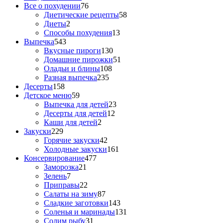
Все о похудении
76
Диетические рецепты
58
Диеты
2
Способы похудения
13
Выпечка
543
Вкусные пироги
130
Домашние пирожки
51
Оладьи и блины
108
Разная выпечка
235
Десерты
158
Детское меню
59
Выпечка для детей
23
Десерты для детей
12
Каши для детей
2
Закуски
229
Горячие закуски
42
Холодные закуски
161
Консервирование
477
Заморозка
21
Зелень
7
Приправы
22
Салаты на зиму
87
Сладкие заготовки
143
Соленья и маринады
131
Солим рыбу
31