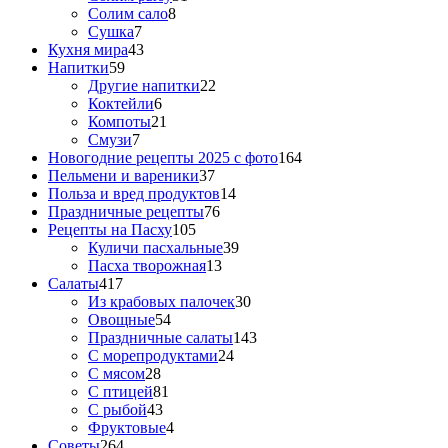
Солим сало
8
Сушка
7
Кухня мира
43
Напитки
59
Другие напитки
22
Коктейли
6
Компоты
21
Смузи
7
Новогодние рецепты 2025 с фото
164
Пельмени и вареники
37
Польза и вред продуктов
14
Праздничные рецепты
76
Рецепты на Пасху
105
Куличи пасхальные
39
Пасха творожная
13
Салаты
417
Из крабовых палочек
30
Овощные
54
Праздничные салаты
143
С морепродуктами
24
С мясом
28
С птицей
81
С рыбой
43
Фруктовые
4
Советы
264