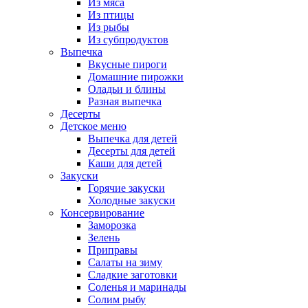
Из мяса
Из птицы
Из рыбы
Из субпродуктов
Выпечка
Вкусные пироги
Домашние пирожки
Оладьи и блины
Разная выпечка
Десерты
Детское меню
Выпечка для детей
Десерты для детей
Каши для детей
Закуски
Горячие закуски
Холодные закуски
Консервирование
Заморозка
Зелень
Приправы
Салаты на зиму
Сладкие заготовки
Соленья и маринады
Солим рыбу