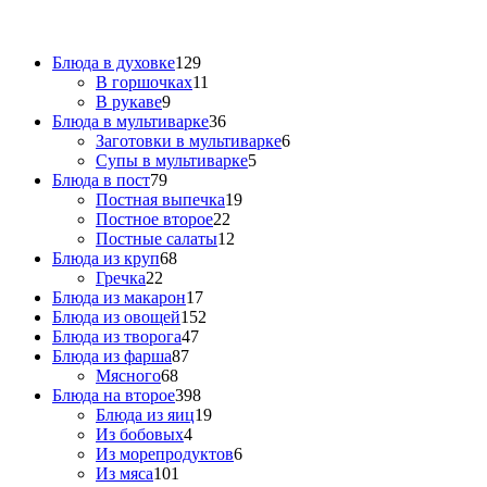
Блюда в духовке
129
В горшочках
11
В рукаве
9
Блюда в мультиварке
36
Заготовки в мультиварке
6
Супы в мультиварке
5
Блюда в пост
79
Постная выпечка
19
Постное второе
22
Постные салаты
12
Блюда из круп
68
Гречка
22
Блюда из макарон
17
Блюда из овощей
152
Блюда из творога
47
Блюда из фарша
87
Мясного
68
Блюда на второе
398
Блюда из яиц
19
Из бобовых
4
Из морепродуктов
6
Из мяса
101