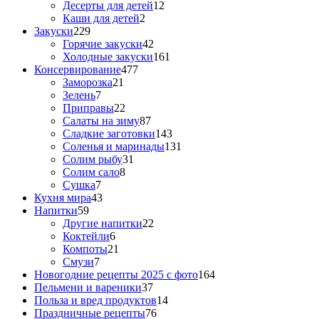
Десерты для детей
12
Каши для детей
2
Закуски
229
Горячие закуски
42
Холодные закуски
161
Консервирование
477
Заморозка
21
Зелень
7
Приправы
22
Салаты на зиму
87
Сладкие заготовки
143
Соленья и маринады
131
Солим рыбу
31
Солим сало
8
Сушка
7
Кухня мира
43
Напитки
59
Другие напитки
22
Коктейли
6
Компоты
21
Смузи
7
Новогодние рецепты 2025 с фото
164
Пельмени и вареники
37
Польза и вред продуктов
14
Праздничные рецепты
76