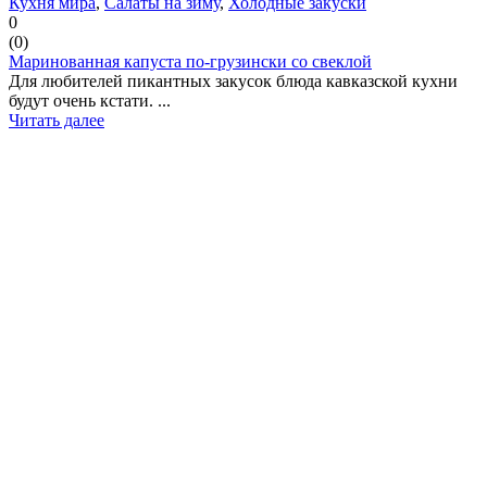
Кухня мира
,
Салаты на зиму
,
Холодные закуски
0
(
0
)
Маринованная капуста по-грузински со свеклой
Для любителей пикантных закусок блюда кавказской кухни
будут очень кстати. ...
Читать далее