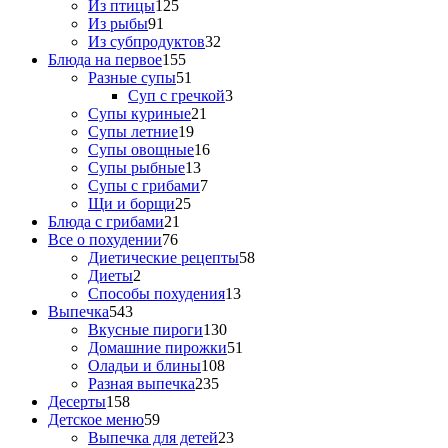
Из птицы
125
Из рыбы
91
Из субпродуктов
32
Блюда на первое
155
Разные супы
51
Суп с гречкой
3
Супы куриные
21
Супы летние
19
Супы овощные
16
Супы рыбные
13
Супы с грибами
7
Щи и борщи
25
Блюда с грибами
21
Все о похудении
76
Диетические рецепты
58
Диеты
2
Способы похудения
13
Выпечка
543
Вкусные пироги
130
Домашние пирожки
51
Оладьи и блины
108
Разная выпечка
235
Десерты
158
Детское меню
59
Выпечка для детей
23