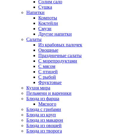
Солим сало
Сушка
Напитки
Компоты
Коктейли
Смузи
Другие напитки
Салаты
Из крабовых палочек
Овощные
Праздничные салаты
С морепродуктами
С мясом
С птицей
С рыбой
Фруктовые
Кухня мира
Пельмени и вареники
Блюда из фарша
Мясного
Блюда с грибами
Блюда из круп
Блюда из макарон
Блюда из овощей
Блюда из творога