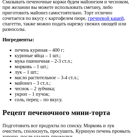
Смазывать печеночные коржи будем майонезом и чесноком,
при желании вы можете использовать сметану, либо
приготовить майонез самостоятельно. Торт отлично
сочетается по вкусу с картофелем пюре,
гречневой кашей
,
спагетти, также можно подать нарезку свежих овощей или
разносолы.
Ингредиенты:
печень куриная – 400 г;
куриные яйца – 1 шт.;
мука пшеничная – 2-3 ст.л.;
морковь – 1 шт.;
лук – 1 шт.;
масло растительное – 3-4 ст.л.;
майонез – 3 ст.л.;
чеснок – 2 зубчика;
укроп – 1 пучок;
соль, перец – по вкусу.
Рецепт печеночного мини-торта
Подготовить все продукты по списку. Морковь и лук
очистить, сполоснуть, просушить. Куриную печень промыть
хорошо, после удалить прожилки.