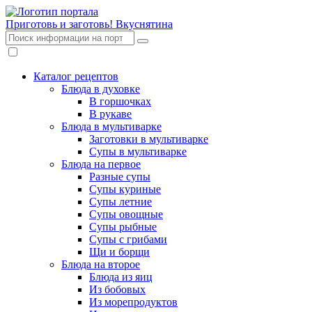
Приготовь и заготовь!
Вкуснятина
Каталог рецептов
Блюда в духовке
В горшочках
В рукаве
Блюда в мультиварке
Заготовки в мультиварке
Супы в мультиварке
Блюда на первое
Разные супы
Супы куриные
Супы летние
Супы овощные
Супы рыбные
Супы с грибами
Щи и борщи
Блюда на второе
Блюда из яиц
Из бобовых
Из морепродуктов