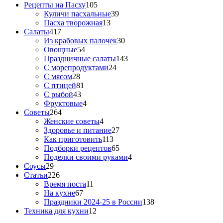
Рецепты на Пасху
105
Куличи пасхальные
39
Пасха творожная
13
Салаты
417
Из крабовых палочек
30
Овощные
54
Праздничные салаты
143
С морепродуктами
24
С мясом
28
С птицей
81
С рыбой
43
Фруктовые
4
Советы
264
Женские советы
4
Здоровье и питание
27
Как приготовить
113
Подборки рецептов
65
Поделки своими руками
4
Соусы
29
Статьи
226
Время поста
11
На кухне
67
Праздники 2024-25 в России
138
Техника для кухни
12