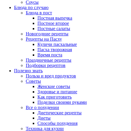
Соусы
Блюда по случаю
Блюда в пост
Постная выпечка
Постное второе
Постные салаты
Новогодние рецепты
Рецепты на Пасху
Куличи пасхальные
Пасха творожная
Время поста
Праздничные рецепты
Подборки рецептов
Полезно знать
Польза и вред продуктов
Советы
Женские советы
Здоровье и питание
Как приготовить
Поделки своими руками
Все о похудении
Диетические рецепты
Диеты
Способы похудения
Техника для кухни