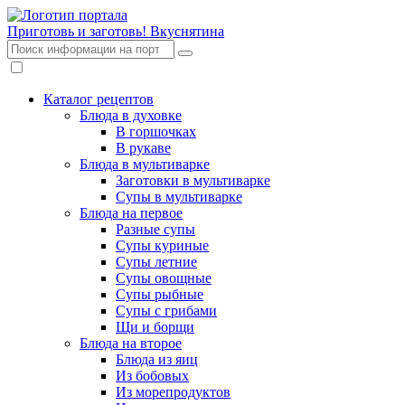
Приготовь и заготовь!
Вкуснятина
Каталог рецептов
Блюда в духовке
В горшочках
В рукаве
Блюда в мультиварке
Заготовки в мультиварке
Супы в мультиварке
Блюда на первое
Разные супы
Супы куриные
Супы летние
Супы овощные
Супы рыбные
Супы с грибами
Щи и борщи
Блюда на второе
Блюда из яиц
Из бобовых
Из морепродуктов