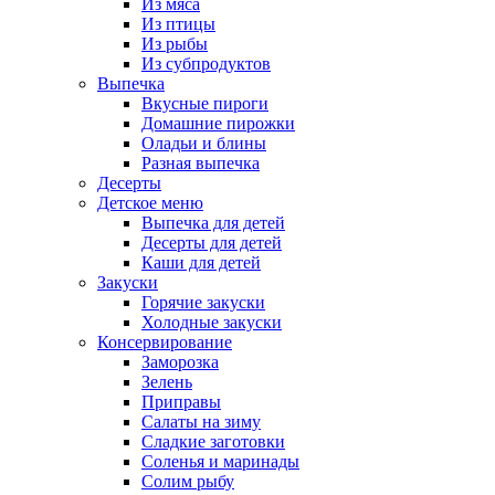
Из мяса
Из птицы
Из рыбы
Из субпродуктов
Выпечка
Вкусные пироги
Домашние пирожки
Оладьи и блины
Разная выпечка
Десерты
Детское меню
Выпечка для детей
Десерты для детей
Каши для детей
Закуски
Горячие закуски
Холодные закуски
Консервирование
Заморозка
Зелень
Приправы
Салаты на зиму
Сладкие заготовки
Соленья и маринады
Солим рыбу