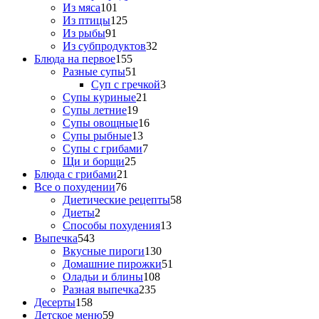
Из мяса
101
Из птицы
125
Из рыбы
91
Из субпродуктов
32
Блюда на первое
155
Разные супы
51
Суп с гречкой
3
Супы куриные
21
Супы летние
19
Супы овощные
16
Супы рыбные
13
Супы с грибами
7
Щи и борщи
25
Блюда с грибами
21
Все о похудении
76
Диетические рецепты
58
Диеты
2
Способы похудения
13
Выпечка
543
Вкусные пироги
130
Домашние пирожки
51
Оладьи и блины
108
Разная выпечка
235
Десерты
158
Детское меню
59