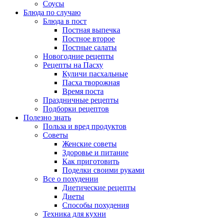
Соусы
Блюда по случаю
Блюда в пост
Постная выпечка
Постное второе
Постные салаты
Новогодние рецепты
Рецепты на Пасху
Куличи пасхальные
Пасха творожная
Время поста
Праздничные рецепты
Подборки рецептов
Полезно знать
Польза и вред продуктов
Советы
Женские советы
Здоровье и питание
Как приготовить
Поделки своими руками
Все о похудении
Диетические рецепты
Диеты
Способы похудения
Техника для кухни