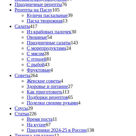
Праздничные рецепты
76
Рецепты на Пасху
105
Куличи пасхальные
39
Пасха творожная
13
Салаты
417
Из крабовых палочек
30
Овощные
54
Праздничные салаты
143
С морепродуктами
24
С мясом
28
С птицей
81
С рыбой
43
Фруктовые
4
Советы
264
Женские советы
4
Здоровье и питание
27
Как приготовить
113
Подборки рецептов
65
Поделки своими руками
4
Соусы
29
Статьи
226
Время поста
11
На кухне
67
Праздники 2024-25 в России
138
Техника для кухни
12