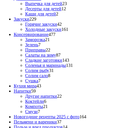
Выпечка для детей
23
Десерты для детей
12
Каши для детей
2
Закуски
229
Горячие закуски
42
Холодные закуски
161
Консервирование
477
Заморозка
21
Зелень
7
Приправы
22
Салаты на зиму
87
Сладкие заготовки
143
Соленья и маринады
131
Солим рыбу
31
Солим сало
8
Сушка
7
Кухня мира
43
Напитки
59
Другие напитки
22
Коктейли
6
Компоты
21
Смузи
7
Новогодние рецепты 2025 с фото
164
Пельмени и вареники
37
Польза и вред продуктов
14