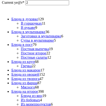
Current ye
@r
*
Блюда в духовке
129
В горшочках
11
В рукаве
9
Блюда в мультиварке
36
Заготовки в мультиварке
6
Супы в мультиварке
5
Блюда в пост
79
Постная выпечка
19
Постное второе
22
Постные салаты
12
Блюда из круп
68
Гречка
22
Блюда из макарон
17
Блюда из овощей
152
Блюда из творога
47
Блюда из фарша
87
Мясного
68
Блюда на второе
398
Блюда из яиц
19
Из бобовых
4
Из морепродуктов
6