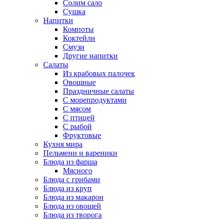
Солим сало
Сушка
Напитки
Компоты
Коктейли
Смузи
Другие напитки
Салаты
Из крабовых палочек
Овощные
Праздничные салаты
С морепродуктами
С мясом
С птицей
С рыбой
Фруктовые
Кухня мира
Пельмени и вареники
Блюда из фарша
Мясного
Блюда с грибами
Блюда из круп
Блюда из макарон
Блюда из овощей
Блюда из творога