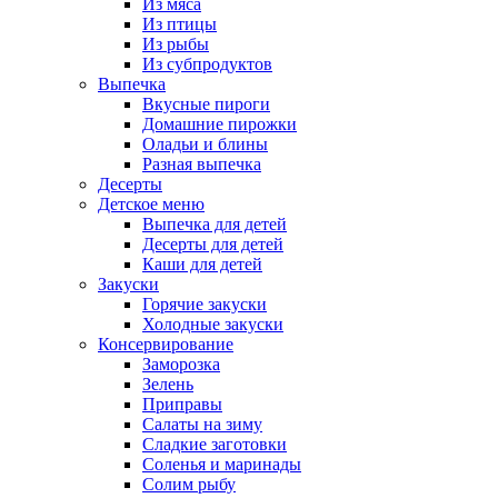
Из мяса
Из птицы
Из рыбы
Из субпродуктов
Выпечка
Вкусные пироги
Домашние пирожки
Оладьи и блины
Разная выпечка
Десерты
Детское меню
Выпечка для детей
Десерты для детей
Каши для детей
Закуски
Горячие закуски
Холодные закуски
Консервирование
Заморозка
Зелень
Приправы
Салаты на зиму
Сладкие заготовки
Соленья и маринады
Солим рыбу