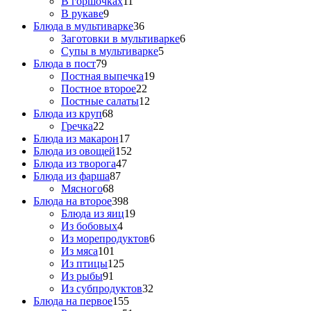
В горшочках
11
В рукаве
9
Блюда в мультиварке
36
Заготовки в мультиварке
6
Супы в мультиварке
5
Блюда в пост
79
Постная выпечка
19
Постное второе
22
Постные салаты
12
Блюда из круп
68
Гречка
22
Блюда из макарон
17
Блюда из овощей
152
Блюда из творога
47
Блюда из фарша
87
Мясного
68
Блюда на второе
398
Блюда из яиц
19
Из бобовых
4
Из морепродуктов
6
Из мяса
101
Из птицы
125
Из рыбы
91
Из субпродуктов
32
Блюда на первое
155