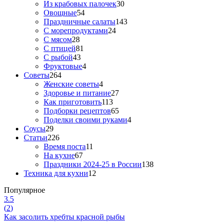
Из крабовых палочек
30
Овощные
54
Праздничные салаты
143
С морепродуктами
24
С мясом
28
С птицей
81
С рыбой
43
Фруктовые
4
Советы
264
Женские советы
4
Здоровье и питание
27
Как приготовить
113
Подборки рецептов
65
Поделки своими руками
4
Соусы
29
Статьи
226
Время поста
11
На кухне
67
Праздники 2024-25 в России
138
Техника для кухни
12
Популярное
3.5
(
2
)
Как засолить хребты красной рыбы