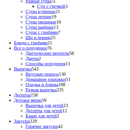
Разные супы
51
Суп с гречкой
3
Супы куриные
21
Супы летние
19
Супы овощные
16
Супы рыбные
13
Супы с грибами
7
Щи и борщи
25
Блюда с грибами
21
Все о похудении
76
Диетические рецепты
58
Диеты
2
Способы похудения
13
Выпечка
543
Вкусные пироги
130
Домашние пирожки
51
Оладьи и блины
108
Разная выпечка
235
Десерты
158
Детское меню
59
Выпечка для детей
23
Десерты для детей
12
Каши для детей
2
Закуски
229
Горячие закуски
42