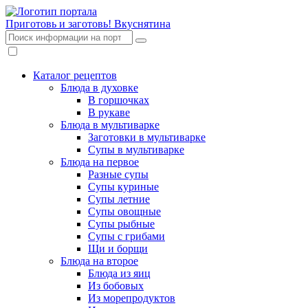
Приготовь и заготовь!
Вкуснятина
Каталог рецептов
Блюда в духовке
В горшочках
В рукаве
Блюда в мультиварке
Заготовки в мультиварке
Супы в мультиварке
Блюда на первое
Разные супы
Супы куриные
Супы летние
Супы овощные
Супы рыбные
Супы с грибами
Щи и борщи
Блюда на второе
Блюда из яиц
Из бобовых
Из морепродуктов