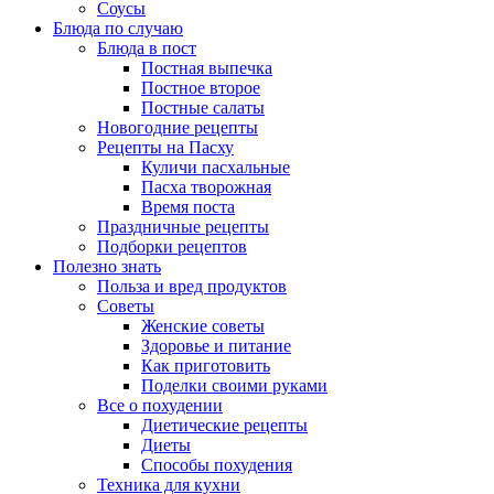
Соусы
Блюда по случаю
Блюда в пост
Постная выпечка
Постное второе
Постные салаты
Новогодние рецепты
Рецепты на Пасху
Куличи пасхальные
Пасха творожная
Время поста
Праздничные рецепты
Подборки рецептов
Полезно знать
Польза и вред продуктов
Советы
Женские советы
Здоровье и питание
Как приготовить
Поделки своими руками
Все о похудении
Диетические рецепты
Диеты
Способы похудения
Техника для кухни