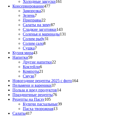
Холодные закуски
161
Консервирование
477
Заморозка
21
Зелень
7
Приправы
22
Салаты на зиму
87
Сладкие заготовки
143
Соленья и маринады
131
Солим рыбу
31
Солим сало
8
Сушка
7
Кухня мира
43
Напитки
59
Другие напитки
22
Коктейли
6
Компоты
21
Смузи
7
Новогодние рецепты 2025 с фото
164
Пельмени и вареники
37
Польза и вред продуктов
14
Праздничные рецепты
76
Рецепты на Пасху
105
Куличи пасхальные
39
Пасха творожная
13
Салаты
417