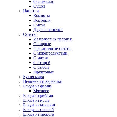
Солим сало
Сушка
Напитки
Компоты
Коктейли
Смузи
Другие напитки
Салаты
Из крабовых палочек
Овощные
Праздничные салаты
С морепродуктами
С мясом
С птицей
С рыбой
Фруктовые
Кухня мира
Пельмени и вареники
Блюда из фарша
Мясного
Блюда с грибами
Блюда из круп
Блюда из макарон
Блюда из овощей
Блюда из творога