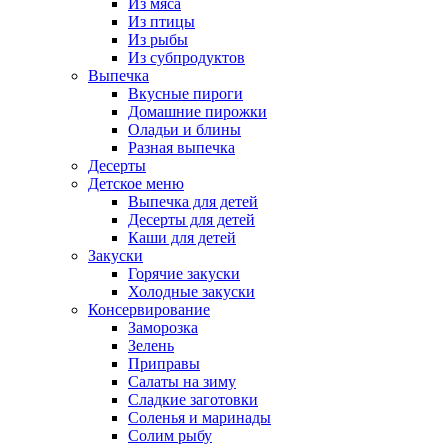
Из мяса
Из птицы
Из рыбы
Из субпродуктов
Выпечка
Вкусные пироги
Домашние пирожки
Оладьи и блины
Разная выпечка
Десерты
Детское меню
Выпечка для детей
Десерты для детей
Каши для детей
Закуски
Горячие закуски
Холодные закуски
Консервирование
Заморозка
Зелень
Приправы
Салаты на зиму
Сладкие заготовки
Соленья и маринады
Солим рыбу