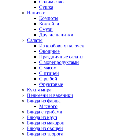
Солим сало
Сушка
Напитки
Компоты
Коктейли
Смузи
Другие напитки
Салаты
Из крабовых палочек
Овощные
Праздничные салаты
С морепродуктами
С мясом
С птицей
С рыбой
Фруктовые
Кухня мира
Пельмени и вареники
Блюда из фарша
Мясного
Блюда с грибами
Блюда из круп
Блюда из макарон
Блюда из овощей
Блюда из творога