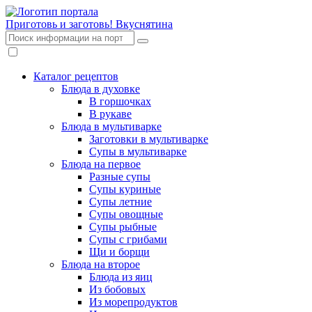
Приготовь и заготовь!
Вкуснятина
Каталог рецептов
Блюда в духовке
В горшочках
В рукаве
Блюда в мультиварке
Заготовки в мультиварке
Супы в мультиварке
Блюда на первое
Разные супы
Супы куриные
Супы летние
Супы овощные
Супы рыбные
Супы с грибами
Щи и борщи
Блюда на второе
Блюда из яиц
Из бобовых
Из морепродуктов