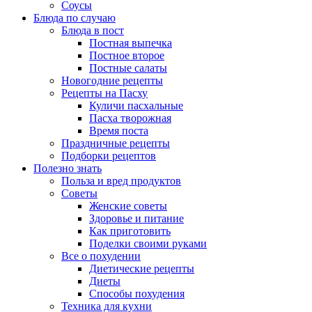
Соусы
Блюда по случаю
Блюда в пост
Постная выпечка
Постное второе
Постные салаты
Новогодние рецепты
Рецепты на Пасху
Куличи пасхальные
Пасха творожная
Время поста
Праздничные рецепты
Подборки рецептов
Полезно знать
Польза и вред продуктов
Советы
Женские советы
Здоровье и питание
Как приготовить
Поделки своими руками
Все о похудении
Диетические рецепты
Диеты
Способы похудения
Техника для кухни