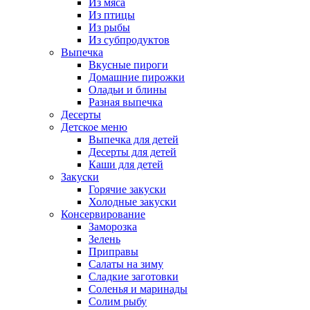
Из мяса
Из птицы
Из рыбы
Из субпродуктов
Выпечка
Вкусные пироги
Домашние пирожки
Оладьи и блины
Разная выпечка
Десерты
Детское меню
Выпечка для детей
Десерты для детей
Каши для детей
Закуски
Горячие закуски
Холодные закуски
Консервирование
Заморозка
Зелень
Приправы
Салаты на зиму
Сладкие заготовки
Соленья и маринады
Солим рыбу