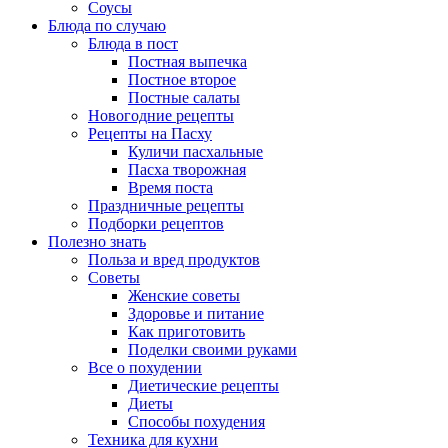
Соусы
Блюда по случаю
Блюда в пост
Постная выпечка
Постное второе
Постные салаты
Новогодние рецепты
Рецепты на Пасху
Куличи пасхальные
Пасха творожная
Время поста
Праздничные рецепты
Подборки рецептов
Полезно знать
Польза и вред продуктов
Советы
Женские советы
Здоровье и питание
Как приготовить
Поделки своими руками
Все о похудении
Диетические рецепты
Диеты
Способы похудения
Техника для кухни