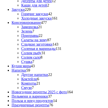
Десерты для детей
12
Каши для детей
2
Закуски
229
Горячие закуски
42
Холодные закуски
161
Консервирование
477
Заморозка
21
Зелень
7
Приправы
22
Салаты на зиму
87
Сладкие заготовки
143
Соленья и маринады
131
Солим рыбу
31
Солим сало
8
Сушка
7
Кухня мира
43
Напитки
59
Другие напитки
22
Коктейли
6
Компоты
21
Смузи
7
Новогодние рецепты 2025 с фото
164
Пельмени и вареники
37
Польза и вред продуктов
14
Праздничные рецепты
76