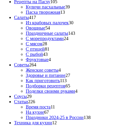
Рецепты на Пасху
105
Куличи пасхальные
39
Пасха творожная
13
Салаты
417
Из крабовых палочек
30
Овощные
54
Праздничные салаты
143
С морепродуктами
24
С мясом
28
С птицей
81
С рыбой
43
Фруктовые
4
Советы
264
Женские советы
4
Здоровье и питание
27
Как приготовить
113
Подборки рецептов
65
Поделки своими руками
4
Соусы
29
Статьи
226
Время поста
11
На кухне
67
Праздники 2024-25 в России
138
Техника для кухни
12