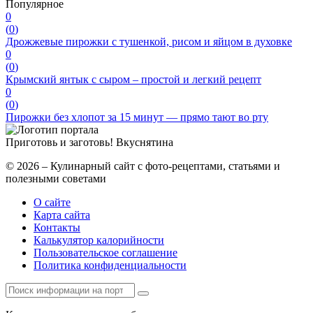
Популярное
0
(
0
)
Дрожжевые пирожки с тушенкой, рисом и яйцом в духовке
0
(
0
)
Крымский янтык с сыром – простой и легкий рецепт
0
(
0
)
Пирожки без хлопот за 15 минут — прямо тают во рту
Приготовь и заготовь!
Вкуснятина
© 2026 – Кулинарный сайт с фото-рецептами, статьями и
полезными советами
О сайте
Карта сайта
Контакты
Калькулятор калорийности
Пользовательское соглашение
Политика конфиденциальности