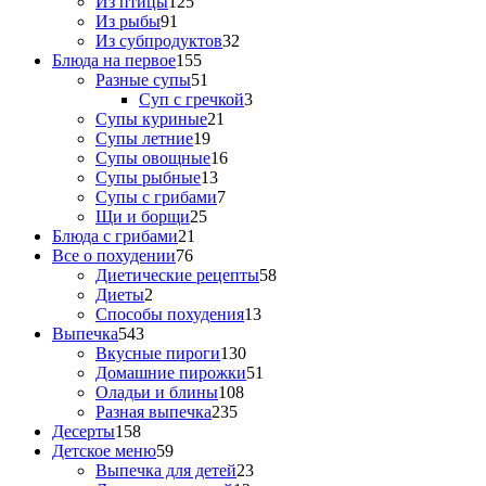
Из птицы
125
Из рыбы
91
Из субпродуктов
32
Блюда на первое
155
Разные супы
51
Суп с гречкой
3
Супы куриные
21
Супы летние
19
Супы овощные
16
Супы рыбные
13
Супы с грибами
7
Щи и борщи
25
Блюда с грибами
21
Все о похудении
76
Диетические рецепты
58
Диеты
2
Способы похудения
13
Выпечка
543
Вкусные пироги
130
Домашние пирожки
51
Оладьи и блины
108
Разная выпечка
235
Десерты
158
Детское меню
59
Выпечка для детей
23