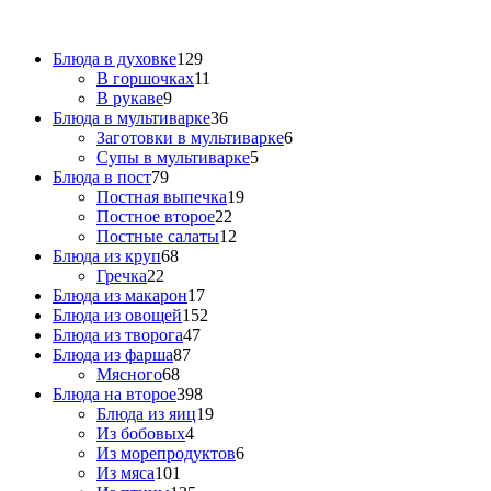
Блюда в духовке
129
В горшочках
11
В рукаве
9
Блюда в мультиварке
36
Заготовки в мультиварке
6
Супы в мультиварке
5
Блюда в пост
79
Постная выпечка
19
Постное второе
22
Постные салаты
12
Блюда из круп
68
Гречка
22
Блюда из макарон
17
Блюда из овощей
152
Блюда из творога
47
Блюда из фарша
87
Мясного
68
Блюда на второе
398
Блюда из яиц
19
Из бобовых
4
Из морепродуктов
6
Из мяса
101