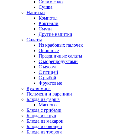
Солим сало
Сушка
Напитки
Компоты
Коктейли
Смузи
Другие напитки
Салаты
Из крабовых палочек
Овощные
Праздничные салаты
С морепродуктами
С мясом
С птицей
С рыбой
Фруктовые
Кухня мира
Пельмени и вареники
Блюда из фарша
Мясного
Блюда с грибами
Блюда из круп
Блюда из макарон
Блюда из овощей
Блюда из творога