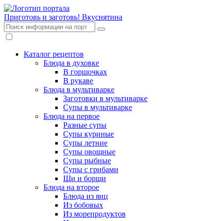
Приготовь и заготовь!
Вкуснятина
Каталог рецептов
Блюда в духовке
В горшочках
В рукаве
Блюда в мультиварке
Заготовки в мультиварке
Супы в мультиварке
Блюда на первое
Разные супы
Супы куриные
Супы летние
Супы овощные
Супы рыбные
Супы с грибами
Щи и борщи
Блюда на второе
Блюда из яиц
Из бобовых
Из морепродуктов