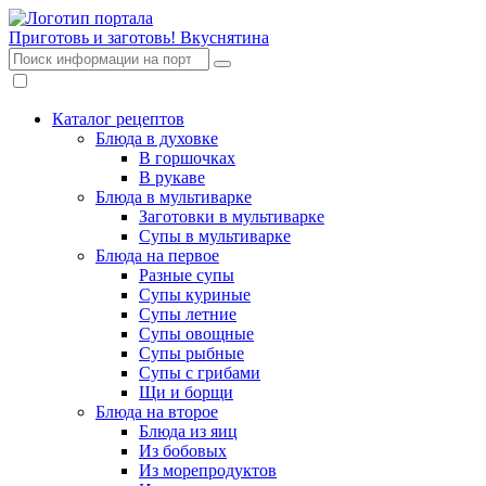
Приготовь и заготовь!
Вкуснятина
Каталог рецептов
Блюда в духовке
В горшочках
В рукаве
Блюда в мультиварке
Заготовки в мультиварке
Супы в мультиварке
Блюда на первое
Разные супы
Супы куриные
Супы летние
Супы овощные
Супы рыбные
Супы с грибами
Щи и борщи
Блюда на второе
Блюда из яиц
Из бобовых
Из морепродуктов