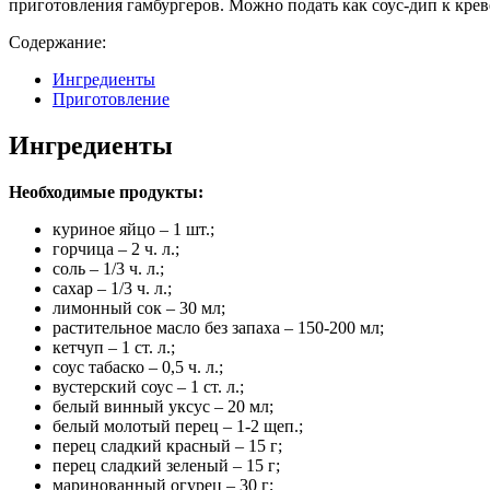
приготовления гамбургеров. Можно подать как соус-дип к крев
Содержание:
Ингредиенты
Приготовление
Ингредиенты
Необходимые продукты:
куриное яйцо – 1 шт.;
горчица – 2 ч. л.;
соль – 1/3 ч. л.;
сахар – 1/3 ч. л.;
лимонный сок – 30 мл;
растительное масло без запаха – 150-200 мл;
кетчуп – 1 ст. л.;
соус табаско – 0,5 ч. л.;
вустерский соус – 1 ст. л.;
белый винный уксус – 20 мл;
белый молотый перец – 1-2 щеп.;
перец сладкий красный – 15 г;
перец сладкий зеленый – 15 г;
маринованный огурец – 30 г;