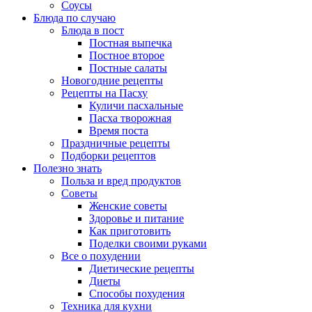
Соусы
Блюда по случаю
Блюда в пост
Постная выпечка
Постное второе
Постные салаты
Новогодние рецепты
Рецепты на Пасху
Куличи пасхальные
Пасха творожная
Время поста
Праздничные рецепты
Подборки рецептов
Полезно знать
Польза и вред продуктов
Советы
Женские советы
Здоровье и питание
Как приготовить
Поделки своими руками
Все о похудении
Диетические рецепты
Диеты
Способы похудения
Техника для кухни