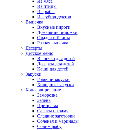
Из мяса
Из птицы
Из рыбы
Из субпродуктов
Выпечка
Вкусные пироги
Домашние пирожки
Оладьи и блины
Разная выпечка
Десерты
Детское меню
Выпечка для детей
Десерты для детей
Каши для детей
Закуски
Горячие закуски
Холодные закуски
Консервирование
Заморозка
Зелень
Приправы
Салаты на зиму
Сладкие заготовки
Соленья и маринады
Солим рыбу