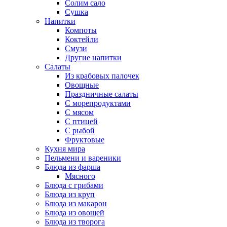
Солим сало
Сушка
Напитки
Компоты
Коктейли
Смузи
Другие напитки
Салаты
Из крабовых палочек
Овощные
Праздничные салаты
С морепродуктами
С мясом
С птицей
С рыбой
Фруктовые
Кухня мира
Пельмени и вареники
Блюда из фарша
Мясного
Блюда с грибами
Блюда из круп
Блюда из макарон
Блюда из овощей
Блюда из творога