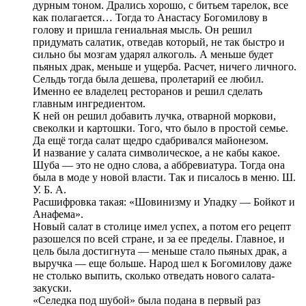
дурным тоном. Дрались хорошо, с битьем тарелок, все
как полагается… Тогда то Анастасу Богомилову в
голову и пришла гениальная мысль. Он решил
придумать салатик, отведав который, не так быстро и
сильно бы мозгам ударял алкоголь. А меньше будет
пьяных драк, меньше и ущерба. Расчет, ничего личного.
Сельдь тогда была дешева, пролетарий ее любил.
Именно ее владелец ресторанов и решил сделать
главным ингредиентом.
К ней он решил добавить лучка, отварной моркови,
свеколки и картошки. Того, что было в простой семье.
Да ещё тогда салат щедро сдабривался майонезом.
И название у салата символическое, а не кабы какое.
Шуба — это не одно слова, а аббревиатура. Тогда она
была в моде у новой власти. Так и писалось в меню. Ш.
У. Б. А.
Расшифровка такая: «Шовинизму и Упадку — Бойкот и
Анафема».
Новый салат в столице имел успех, а потом его рецепт
разошелся по всей стране, и за ее пределы. Главное, и
цель была достигнута — меньше стало пьяных драк, а
выручка — еще больше. Народ шел к Богомилову даже
не столько выпить, сколько отведать нового салата-
закуски.
«Селедка под шубой» была подана в первый раз