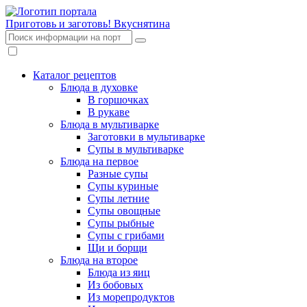
Приготовь и заготовь!
Вкуснятина
Каталог рецептов
Блюда в духовке
В горшочках
В рукаве
Блюда в мультиварке
Заготовки в мультиварке
Супы в мультиварке
Блюда на первое
Разные супы
Супы куриные
Супы летние
Супы овощные
Супы рыбные
Супы с грибами
Щи и борщи
Блюда на второе
Блюда из яиц
Из бобовых
Из морепродуктов