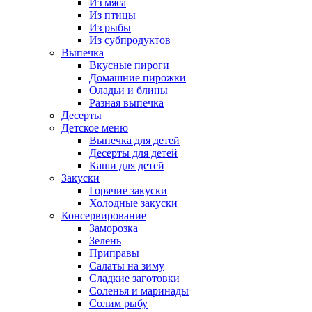
Из мяса
Из птицы
Из рыбы
Из субпродуктов
Выпечка
Вкусные пироги
Домашние пирожки
Оладьи и блины
Разная выпечка
Десерты
Детское меню
Выпечка для детей
Десерты для детей
Каши для детей
Закуски
Горячие закуски
Холодные закуски
Консервирование
Заморозка
Зелень
Приправы
Салаты на зиму
Сладкие заготовки
Соленья и маринады
Солим рыбу