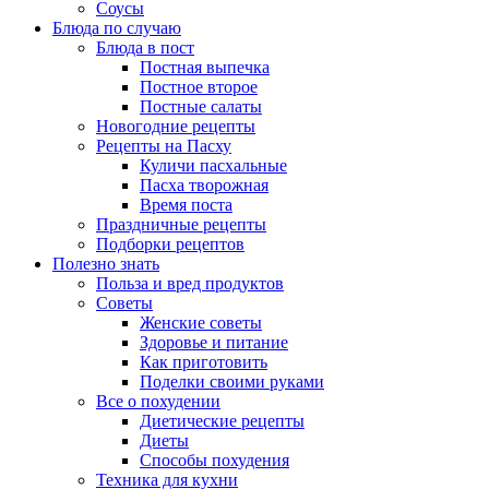
Соусы
Блюда по случаю
Блюда в пост
Постная выпечка
Постное второе
Постные салаты
Новогодние рецепты
Рецепты на Пасху
Куличи пасхальные
Пасха творожная
Время поста
Праздничные рецепты
Подборки рецептов
Полезно знать
Польза и вред продуктов
Советы
Женские советы
Здоровье и питание
Как приготовить
Поделки своими руками
Все о похудении
Диетические рецепты
Диеты
Способы похудения
Техника для кухни