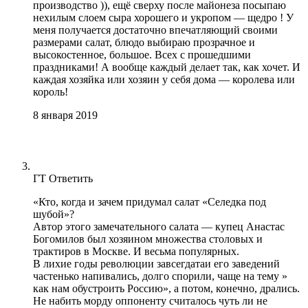
производство )), ещё сверху после майонеза посыпаю
нехилым слоем сыра хорошего и укропом — щедро ! У
меня получается достаточно впечатляющий своими
размерами салат, блюдо выбираю прозрачное и
высокостенное, большое. Всех с прошедшими
праздниками! А вообще каждый делает так, как хочет. И
каждая хозяйка или хозяин у себя дома — королева или
король!
8 января 2019
ГT
Ответить
«Кто, когда и зачем придумал салат «Селедка под
шубой»?
Автор этого замечательного салата — купец Анастас
Богомилов был хозяином множества столовых и
трактиров в Москве. И весьма популярных.
В лихие годы революции завсегдатаи его заведений
частенько напивались, долго спорили, чаще на тему »
как нам обустроить Россию», а потом, конечно, дрались.
Не набить морду оппоненту считалось чуть ли не