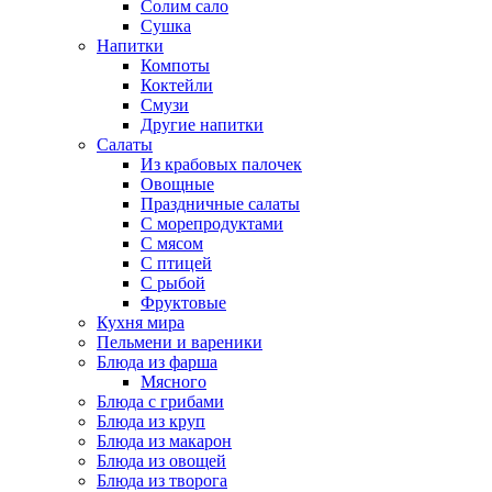
Солим сало
Сушка
Напитки
Компоты
Коктейли
Смузи
Другие напитки
Салаты
Из крабовых палочек
Овощные
Праздничные салаты
С морепродуктами
С мясом
С птицей
С рыбой
Фруктовые
Кухня мира
Пельмени и вареники
Блюда из фарша
Мясного
Блюда с грибами
Блюда из круп
Блюда из макарон
Блюда из овощей
Блюда из творога