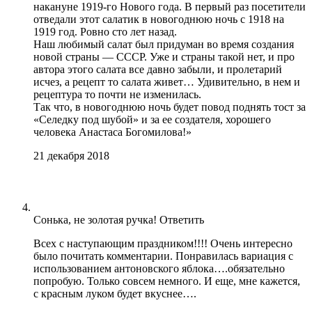
накануне 1919-го Нового года. В первый раз посетители
отведали этот салатик в новогоднюю ночь с 1918 на
1919 год. Ровно сто лет назад.
Наш любимый салат был придуман во время создания
новой страны — СССР. Уже и страны такой нет, и про
автора этого салата все давно забыли, и пролетарий
исчез, а рецепт то салата живет… Удивительно, в нем и
рецептура то почти не изменилась.
Так что, в новогоднюю ночь будет повод поднять тост за
«Селедку под шубой» и за ее создателя, хорошего
человека Анастаса Богомилова!»
21 декабря 2018
Сонька, не золотая ручка!
Ответить
Всех с наступающим праздником!!!! Очень интересно
было почитать комментарии. Понравилась вариация с
использованием антоновского яблока….обязательно
попробую. Только совсем немного. И еще, мне кажется,
с красным луком будет вкуснее….