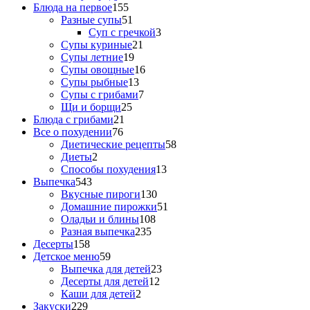
Блюда на первое
155
Разные супы
51
Суп с гречкой
3
Супы куриные
21
Супы летние
19
Супы овощные
16
Супы рыбные
13
Супы с грибами
7
Щи и борщи
25
Блюда с грибами
21
Все о похудении
76
Диетические рецепты
58
Диеты
2
Способы похудения
13
Выпечка
543
Вкусные пироги
130
Домашние пирожки
51
Оладьи и блины
108
Разная выпечка
235
Десерты
158
Детское меню
59
Выпечка для детей
23
Десерты для детей
12
Каши для детей
2
Закуски
229