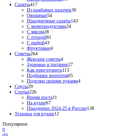
Салаты
417
Из крабовых палочек
30
Овощные
54
Праздничные салаты
143
С морепродуктами
24
С мясом
28
С птицей
81
С рыбой
43
Фруктовые
4
Советы
264
Женские советы
4
Здоровье и питание
27
Как приготовить
113
Подборки рецептов
65
Поделки своими руками
4
Соусы
29
Статьи
226
Время поста
11
На кухне
67
Праздники 2024-25 в России
138
Техника для кухни
12
Популярное
0
(
0
)