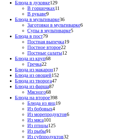
Блюда в духовке
129
В горшочках
11
В рукаве
9
Блюда в мультиварке
36
Заготовки в мультиварке
6
Супы в мультиварке
5
Блюда в пост
79
Постная выпечка
19
Постное второе
22
Постные салаты
12
Блюда из круп
68
Гречка
22
Блюда из макарон
17
Блюда из овощей
152
Блюда из творога
47
Блюда из фарша
87
Мясного
68
Блюда на второе
398
Блюда из яиц
19
Из бобовых
4
Из морепродуктов
6
Из мяса
101
Из птицы
125
Из рыбы
91
Из субпродуктов
32