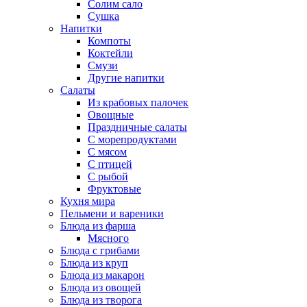
Солим сало
Сушка
Напитки
Компоты
Коктейли
Смузи
Другие напитки
Салаты
Из крабовых палочек
Овощные
Праздничные салаты
С морепродуктами
С мясом
С птицей
С рыбой
Фруктовые
Кухня мира
Пельмени и вареники
Блюда из фарша
Мясного
Блюда с грибами
Блюда из круп
Блюда из макарон
Блюда из овощей
Блюда из творога