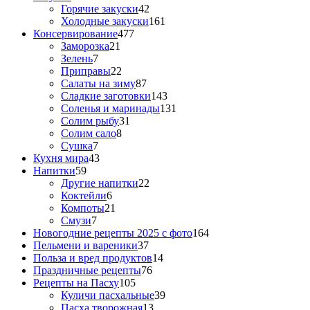
Горячие закуски
42
Холодные закуски
161
Консервирование
477
Заморозка
21
Зелень
7
Приправы
22
Салаты на зиму
87
Сладкие заготовки
143
Соленья и маринады
131
Солим рыбу
31
Солим сало
8
Сушка
7
Кухня мира
43
Напитки
59
Другие напитки
22
Коктейли
6
Компоты
21
Смузи
7
Новогодние рецепты 2025 с фото
164
Пельмени и вареники
37
Польза и вред продуктов
14
Праздничные рецепты
76
Рецепты на Пасху
105
Куличи пасхальные
39
Пасха творожная
13