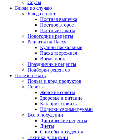
Соусы
Блюда по случаю
Блюда в пост
Постная выпечка
Постное второе
Постные салаты
Новогодние рецепты
Рецепты на Пасху
Куличи пасхальные
Пасха творожная
Время поста
Праздничные рецепты
Подборки рецептов
Полезно знать
Польза и вред продуктов
Советы
Женские советы
Здоровье и питание
Как приготовить
Поделки своими руками
Все о похудении
Диетические рецепты
Диеты
Способы похудения
Техника для кухни