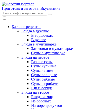
Приготовь и заготовь!
Вкуснятина
Каталог рецептов
Блюда в духовке
В горшочках
В рукаве
Блюда в мультиварке
Заготовки в мультиварке
Супы в мультиварке
Блюда на первое
Разные супы
Супы куриные
Супы летние
Супы овощные
Супы рыбные
Супы с грибами
Щи и борщи
Блюда на второе
Блюда из яиц
Из бобовых
Из морепродуктов