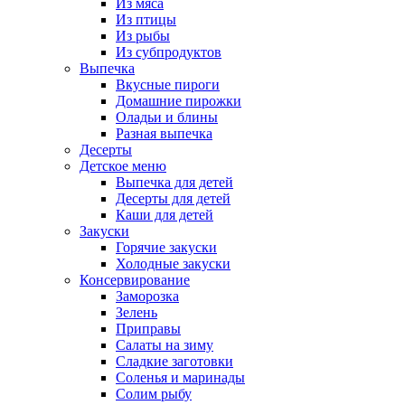
Из мяса
Из птицы
Из рыбы
Из субпродуктов
Выпечка
Вкусные пироги
Домашние пирожки
Оладьи и блины
Разная выпечка
Десерты
Детское меню
Выпечка для детей
Десерты для детей
Каши для детей
Закуски
Горячие закуски
Холодные закуски
Консервирование
Заморозка
Зелень
Приправы
Салаты на зиму
Сладкие заготовки
Соленья и маринады
Солим рыбу