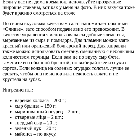
Если у вас нет дома креманок, используйте прозрачные
широкие стаканы, вот как у меня на фото. В них закуска тоже
будет красиво смотреться на столе.
По своим вкусовым качествам салат напоминает обычный
«Оливье», зато способом подачи явно его превосходит. В
качестве украшения я использовала съедобные элементы,
вырезанные из сыра и помидора. Для пламени можно взять
красный или оранжевый болгарский перец. Для заправки
также можно использовать сметану, смешанную с небольшим
количеством горчицы. Если вам не по вкусу сыр Фета,
замените его обычной брынзой, но выбирайте ее из сухих
сортов. Если кожица на соленых огурцах толстая, лучше ее
срезать, чтобы она не испортила нежность салата и не
хрустела на зубах.
Ингредиенты:
вареная колбаса – 200 г;
сыр брынза – 150 г;
маринованный огурец – 2 шт.;
отварные яйца – 2 шт.;
твердый сыр – 20 г;
зеленый лук – 20 г;
майонез – по вкусу.