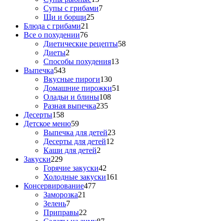
Супы с грибами
7
Щи и борщи
25
Блюда с грибами
21
Все о похудении
76
Диетические рецепты
58
Диеты
2
Способы похудения
13
Выпечка
543
Вкусные пироги
130
Домашние пирожки
51
Оладьи и блины
108
Разная выпечка
235
Десерты
158
Детское меню
59
Выпечка для детей
23
Десерты для детей
12
Каши для детей
2
Закуски
229
Горячие закуски
42
Холодные закуски
161
Консервирование
477
Заморозка
21
Зелень
7
Приправы
22