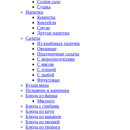
Солим сало
Сушка
Напитки
Компоты
Коктейли
Смузи
Другие напитки
Салаты
Из крабовых палочек
Овощные
Праздничные салаты
С морепродуктами
С мясом
С птицей
С рыбой
Фруктовые
Кухня мира
Пельмени и вареники
Блюда из фарша
Мясного
Блюда с грибами
Блюда из круп
Блюда из макарон
Блюда из овощей
Блюда из творога