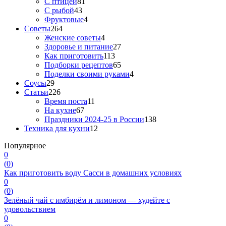
С птицей
81
С рыбой
43
Фруктовые
4
Советы
264
Женские советы
4
Здоровье и питание
27
Как приготовить
113
Подборки рецептов
65
Поделки своими руками
4
Соусы
29
Статьи
226
Время поста
11
На кухне
67
Праздники 2024-25 в России
138
Техника для кухни
12
Популярное
0
(
0
)
Как приготовить воду Сасси в домашних условиях
0
(
0
)
Зелёный чай с имбирём и лимоном — худейте с
удовольствием
0