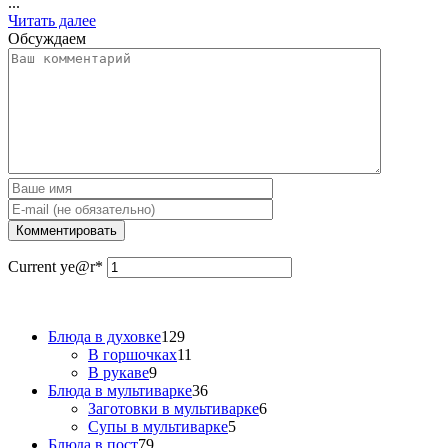
...
Читать далее
Обсуждаем
Current ye
@r
*
Блюда в духовке
129
В горшочках
11
В рукаве
9
Блюда в мультиварке
36
Заготовки в мультиварке
6
Супы в мультиварке
5
Блюда в пост
79