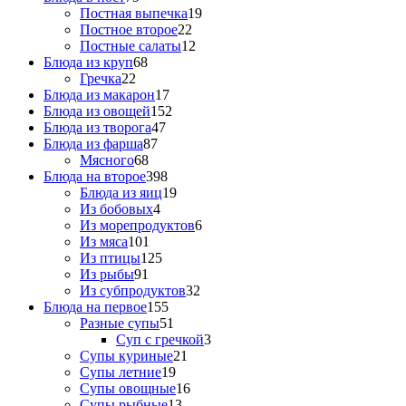
Постная выпечка
19
Постное второе
22
Постные салаты
12
Блюда из круп
68
Гречка
22
Блюда из макарон
17
Блюда из овощей
152
Блюда из творога
47
Блюда из фарша
87
Мясного
68
Блюда на второе
398
Блюда из яиц
19
Из бобовых
4
Из морепродуктов
6
Из мяса
101
Из птицы
125
Из рыбы
91
Из субпродуктов
32
Блюда на первое
155
Разные супы
51
Суп с гречкой
3
Супы куриные
21
Супы летние
19
Супы овощные
16
Супы рыбные
13