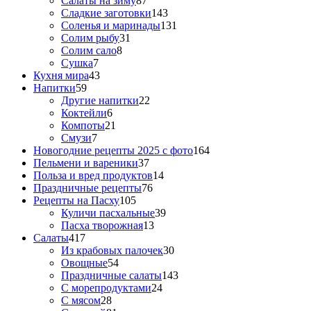
Салаты на зиму
87
Сладкие заготовки
143
Соленья и маринады
131
Солим рыбу
31
Солим сало
8
Сушка
7
Кухня мира
43
Напитки
59
Другие напитки
22
Коктейли
6
Компоты
21
Смузи
7
Новогодние рецепты 2025 с фото
164
Пельмени и вареники
37
Польза и вред продуктов
14
Праздничные рецепты
76
Рецепты на Пасху
105
Куличи пасхальные
39
Пасха творожная
13
Салаты
417
Из крабовых палочек
30
Овощные
54
Праздничные салаты
143
С морепродуктами
24
С мясом
28