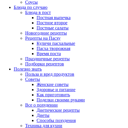
Соусы
Блюда по случаю
Блюда в пост
Постная выпечка
Постное второе
Постные салаты
Новогодние рецепты
Рецепты на Пасху
Куличи пасхальные
Пасха творожная
Время поста
Праздничные рецепты
Подборки рецептов
Полезно знать
Польза и вред продуктов
Советы
Женские советы
Здоровье и питание
Как приготовить
Поделки своими руками
Все о похудении
Диетические рецепты
Диеты
Способы похудения
Техника для кухни