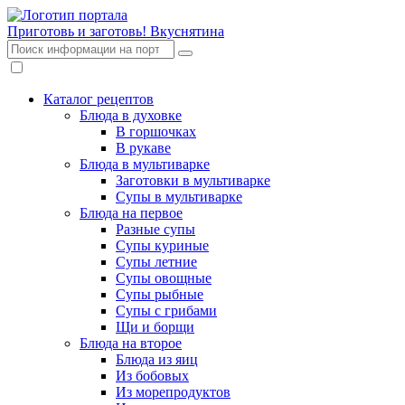
Приготовь и заготовь!
Вкуснятина
Каталог рецептов
Блюда в духовке
В горшочках
В рукаве
Блюда в мультиварке
Заготовки в мультиварке
Супы в мультиварке
Блюда на первое
Разные супы
Супы куриные
Супы летние
Супы овощные
Супы рыбные
Супы с грибами
Щи и борщи
Блюда на второе
Блюда из яиц
Из бобовых
Из морепродуктов