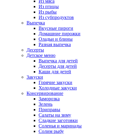
Из мяса
Из птицы
Из рыбы
Из субпродуктов
Выпечка
Вкусные пироги
Домашние пирожки
Оладьи и блины
Разная выпечка
Десерты
Детское меню
Выпечка для детей
Десерты для детей
Каши для детей
Закуски
Горячие закуски
Холодные закуски
Консервирование
Заморозка
Зелень
Приправы
Салаты на зиму
Сладкие заготовки
Соленья и маринады
Солим рыбу