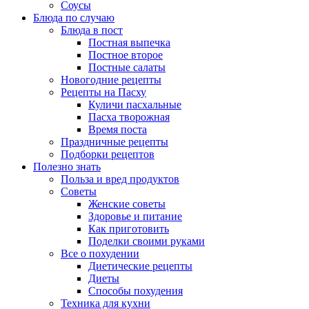
Соусы
Блюда по случаю
Блюда в пост
Постная выпечка
Постное второе
Постные салаты
Новогодние рецепты
Рецепты на Пасху
Куличи пасхальные
Пасха творожная
Время поста
Праздничные рецепты
Подборки рецептов
Полезно знать
Польза и вред продуктов
Советы
Женские советы
Здоровье и питание
Как приготовить
Поделки своими руками
Все о похудении
Диетические рецепты
Диеты
Способы похудения
Техника для кухни