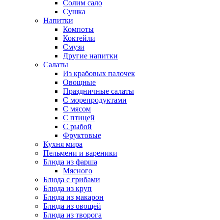
Солим сало
Сушка
Напитки
Компоты
Коктейли
Смузи
Другие напитки
Салаты
Из крабовых палочек
Овощные
Праздничные салаты
С морепродуктами
С мясом
С птицей
С рыбой
Фруктовые
Кухня мира
Пельмени и вареники
Блюда из фарша
Мясного
Блюда с грибами
Блюда из круп
Блюда из макарон
Блюда из овощей
Блюда из творога