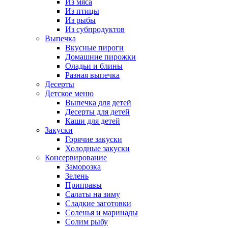
Из мяса
Из птицы
Из рыбы
Из субпродуктов
Выпечка
Вкусные пироги
Домашние пирожки
Оладьи и блины
Разная выпечка
Десерты
Детское меню
Выпечка для детей
Десерты для детей
Каши для детей
Закуски
Горячие закуски
Холодные закуски
Консервирование
Заморозка
Зелень
Приправы
Салаты на зиму
Сладкие заготовки
Соленья и маринады
Солим рыбу