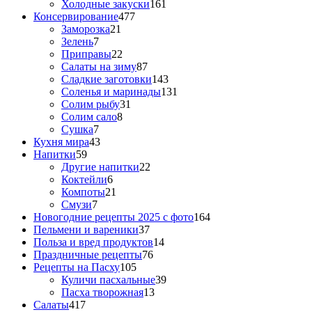
Холодные закуски
161
Консервирование
477
Заморозка
21
Зелень
7
Приправы
22
Салаты на зиму
87
Сладкие заготовки
143
Соленья и маринады
131
Солим рыбу
31
Солим сало
8
Сушка
7
Кухня мира
43
Напитки
59
Другие напитки
22
Коктейли
6
Компоты
21
Смузи
7
Новогодние рецепты 2025 с фото
164
Пельмени и вареники
37
Польза и вред продуктов
14
Праздничные рецепты
76
Рецепты на Пасху
105
Куличи пасхальные
39
Пасха творожная
13
Салаты
417