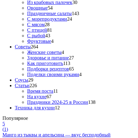
Из крабовых палочек
30
Овощные
54
Праздничные салаты
143
С морепродуктами
24
С мясом
28
С птицей
81
С рыбой
43
Фруктовые
4
Советы
264
Женские советы
4
Здоровье и питание
27
Как приготовить
113
Подборки рецептов
65
Поделки своими руками
4
Соусы
29
Статьи
226
Время поста
11
На кухне
67
Праздники 2024-25 в России
138
Техника для кухни
12
Популярное
5
(
1
)
Манго из тыквы и апельсина — вкус бесподобный