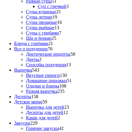
Разные супы
51
Суп с гречкой
3
Супы куриные
21
Супы летние
19
Супы овощные
16
Супы рыбные
13
Супы с грибами
7
Щи и борщи
25
Блюда с грибами
21
Все о похудении
76
Диетические рецепты
58
Диеты
2
Способы похудения
13
Выпечка
543
Вкусные пироги
130
Домашние пирожки
51
Оладьи и блины
108
Разная выпечка
235
Десерты
158
Детское меню
59
Выпечка для детей
23
Десерты для детей
12
Каши для детей
2
Закуски
229
Горячие закуски
42