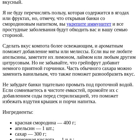
вкусный.
Я не буду перечислять пользу, которая содержится в ягодах
или фруктах, но, отмечу, что открывая банки со
смородиновым напитком, вы
укрепите иммунитет
и все
простудные заболевания будут обходить вас и вашу семью
стороной.
Сделать вкус компота более освежающим, и ароматным
поможет добавление мяты или мелиссы. Если вы не любите
апельсины, заметите их лимоном, лаймом или любым другим
цитрусовым. Но не забывайте, что грейпфрут добавит
немного приятной горчинки. Часть обычного сахара можно
заменить ванильным, что также поможет разнообразить вкус.
Не забудьте банки тщательно промыть под проточной водой.
Если сомневаетесь в чистоте емкостей, промойте их с
добавлением соды перед стерилизацией, это поможет
избежать вздутия крышек и порчи напитка.
Ингредиенты:
красная смородина — 400 г;
апельсин — 1 шт.;
сахар — 300 г;
лимонная кислота — 1 ч.л.;