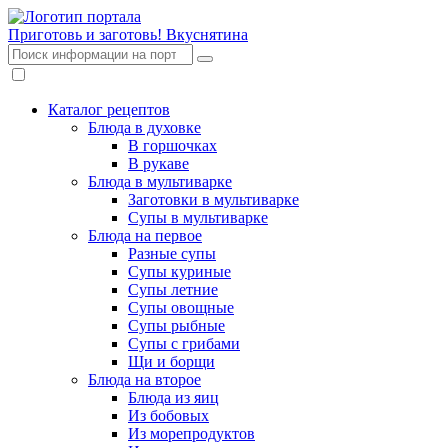
Приготовь и заготовь!
Вкуснятина
Каталог рецептов
Блюда в духовке
В горшочках
В рукаве
Блюда в мультиварке
Заготовки в мультиварке
Супы в мультиварке
Блюда на первое
Разные супы
Супы куриные
Супы летние
Супы овощные
Супы рыбные
Супы с грибами
Щи и борщи
Блюда на второе
Блюда из яиц
Из бобовых
Из морепродуктов