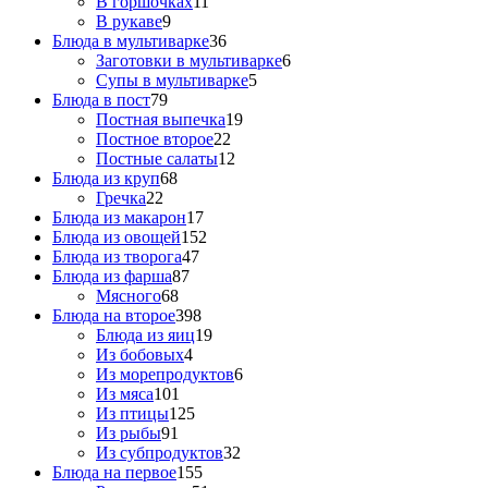
В горшочках
11
В рукаве
9
Блюда в мультиварке
36
Заготовки в мультиварке
6
Супы в мультиварке
5
Блюда в пост
79
Постная выпечка
19
Постное второе
22
Постные салаты
12
Блюда из круп
68
Гречка
22
Блюда из макарон
17
Блюда из овощей
152
Блюда из творога
47
Блюда из фарша
87
Мясного
68
Блюда на второе
398
Блюда из яиц
19
Из бобовых
4
Из морепродуктов
6
Из мяса
101
Из птицы
125
Из рыбы
91
Из субпродуктов
32
Блюда на первое
155