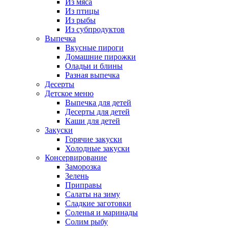
Из мяса
Из птицы
Из рыбы
Из субпродуктов
Выпечка
Вкусные пироги
Домашние пирожки
Оладьи и блины
Разная выпечка
Десерты
Детское меню
Выпечка для детей
Десерты для детей
Каши для детей
Закуски
Горячие закуски
Холодные закуски
Консервирование
Заморозка
Зелень
Приправы
Салаты на зиму
Сладкие заготовки
Соленья и маринады
Солим рыбу