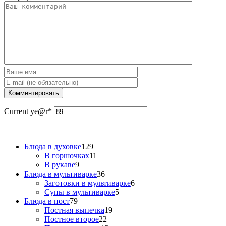
Current ye
@r
*
Блюда в духовке
129
В горшочках
11
В рукаве
9
Блюда в мультиварке
36
Заготовки в мультиварке
6
Супы в мультиварке
5
Блюда в пост
79
Постная выпечка
19
Постное второе
22