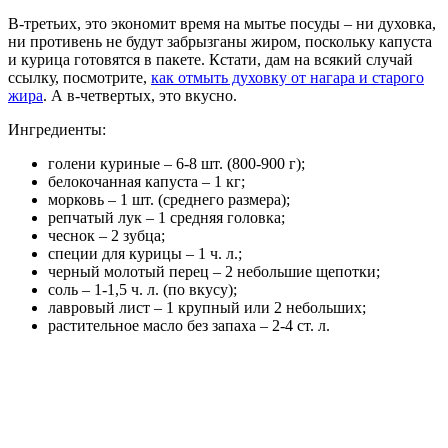
В-третьих, это экономит время на мытье посуды – ни духовка,
ни противень не будут забрызганы жиром, поскольку капуста
и курица готовятся в пакете. Кстати, дам на всякий случай
ссылку, посмотрите,
как отмыть духовку от нагара и старого
жира
. А в-четвертых, это вкусно.
Ингредиенты:
голени куриные – 6-8 шт. (800-900 г);
белокочанная капуста – 1 кг;
морковь – 1 шт. (среднего размера);
репчатый лук – 1 средняя головка;
чеснок – 2 зубца;
специи для курицы – 1 ч. л.;
черный молотый перец – 2 небольшие щепотки;
соль – 1-1,5 ч. л. (по вкусу);
лавровый лист – 1 крупный или 2 небольших;
растительное масло без запаха – 2-4 ст. л.