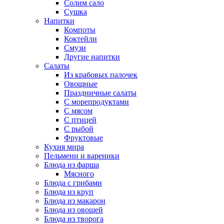
Солим сало
Сушка
Напитки
Компоты
Коктейли
Смузи
Другие напитки
Салаты
Из крабовых палочек
Овощные
Праздничные салаты
С морепродуктами
С мясом
С птицей
С рыбой
Фруктовые
Кухня мира
Пельмени и вареники
Блюда из фарша
Мясного
Блюда с грибами
Блюда из круп
Блюда из макарон
Блюда из овощей
Блюда из творога