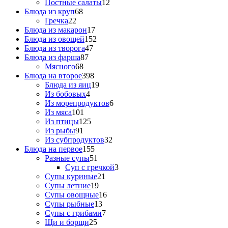
Постные салаты
12
Блюда из круп
68
Гречка
22
Блюда из макарон
17
Блюда из овощей
152
Блюда из творога
47
Блюда из фарша
87
Мясного
68
Блюда на второе
398
Блюда из яиц
19
Из бобовых
4
Из морепродуктов
6
Из мяса
101
Из птицы
125
Из рыбы
91
Из субпродуктов
32
Блюда на первое
155
Разные супы
51
Суп с гречкой
3
Супы куриные
21
Супы летние
19
Супы овощные
16
Супы рыбные
13
Супы с грибами
7
Щи и борщи
25