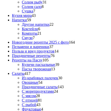
Солим рыбу
31
Солим сало
8
Сушка
7
Кухня мира
43
Напитки
59
Другие напитки
22
Коктейли
6
Компоты
21
Смузи
7
Новогодние рецепты 2025 с фото
164
Пельмени и вареники
37
Польза и вред продуктов
14
Праздничные рецепты
76
Рецепты на Пасху
105
Куличи пасхальные
39
Пасха творожная
13
Салаты
417
Из крабовых палочек
30
Овощные
54
Праздничные салаты
143
С морепродуктами
24
С мясом
28
С птицей
81
С рыбой
43
Фруктовые
4