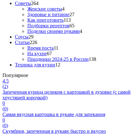
Советы
264
Женские советы
4
Здоровье и питание
27
Как приготовить
113
Подборки рецептов
65
Поделки своими руками
4
Соусы
29
Статьи
226
Время поста
11
На кухне
67
Праздники 2024-25 в России
138
Техника для кухни
12
Популярное
4.5
(
2
)
Запеченная курица целиком с картошкой в духовке (с самой
хрустящей корочкой)
0
(
0
)
Самая вкусная картошка в рукаве для запекания
0
(
0
)
Скумбрия, запеченная в рукаве быстро и вкусно