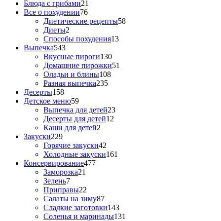
Блюда с грибами
21
Все о похудении
76
Диетические рецепты
58
Диеты
2
Способы похудения
13
Выпечка
543
Вкусные пироги
130
Домашние пирожки
51
Оладьи и блины
108
Разная выпечка
235
Десерты
158
Детское меню
59
Выпечка для детей
23
Десерты для детей
12
Каши для детей
2
Закуски
229
Горячие закуски
42
Холодные закуски
161
Консервирование
477
Заморозка
21
Зелень
7
Приправы
22
Салаты на зиму
87
Сладкие заготовки
143
Соленья и маринады
131