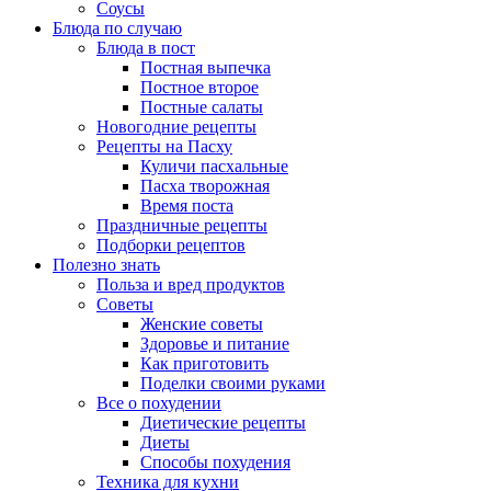
Соусы
Блюда по случаю
Блюда в пост
Постная выпечка
Постное второе
Постные салаты
Новогодние рецепты
Рецепты на Пасху
Куличи пасхальные
Пасха творожная
Время поста
Праздничные рецепты
Подборки рецептов
Полезно знать
Польза и вред продуктов
Советы
Женские советы
Здоровье и питание
Как приготовить
Поделки своими руками
Все о похудении
Диетические рецепты
Диеты
Способы похудения
Техника для кухни