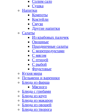
Солим сало
Сушка
Напитки
Компоты
Коктейли
Смузи
Другие напитки
Салаты
Из крабовых палочек
Овощные
Праздничные салаты
С морепродуктами
С мясом
С птицей
С рыбой
Фруктовые
Кухня мира
Пельмени и вареники
Блюда из фарша
Мясного
Блюда с грибами
Блюда из круп
Блюда из макарон
Блюда из овощей
Блюда из творога