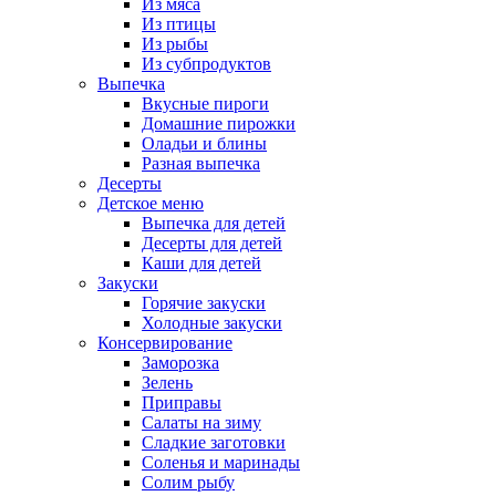
Из мяса
Из птицы
Из рыбы
Из субпродуктов
Выпечка
Вкусные пироги
Домашние пирожки
Оладьи и блины
Разная выпечка
Десерты
Детское меню
Выпечка для детей
Десерты для детей
Каши для детей
Закуски
Горячие закуски
Холодные закуски
Консервирование
Заморозка
Зелень
Приправы
Салаты на зиму
Сладкие заготовки
Соленья и маринады
Солим рыбу