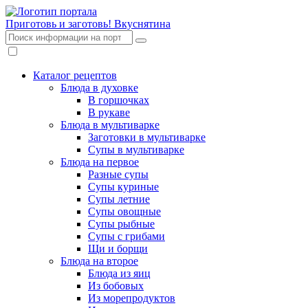
Приготовь и заготовь!
Вкуснятина
Каталог рецептов
Блюда в духовке
В горшочках
В рукаве
Блюда в мультиварке
Заготовки в мультиварке
Супы в мультиварке
Блюда на первое
Разные супы
Супы куриные
Супы летние
Супы овощные
Супы рыбные
Супы с грибами
Щи и борщи
Блюда на второе
Блюда из яиц
Из бобовых
Из морепродуктов