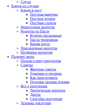
Соусы
Блюда по случаю
Блюда в пост
Постная выпечка
Постное второе
Постные салаты
Новогодние рецепты
Рецепты на Пасху
Куличи пасхальные
Пасха творожная
Время поста
Праздничные рецепты
Подборки рецептов
Полезно знать
Польза и вред продуктов
Советы
Женские советы
Здоровье и питание
Как приготовить
Поделки своими руками
Все о похудении
Диетические рецепты
Диеты
Способы похудения
Техника для кухни