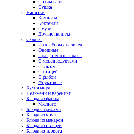
Солим сало
Сушка
Напитки
Компоты
Коктейли
Смузи
Другие напитки
Салаты
Из крабовых палочек
Овощные
Праздничные салаты
С морепродуктами
С мясом
С птицей
С рыбой
Фруктовые
Кухня мира
Пельмени и вареники
Блюда из фарша
Мясного
Блюда с грибами
Блюда из круп
Блюда из макарон
Блюда из овощей
Блюда из творога