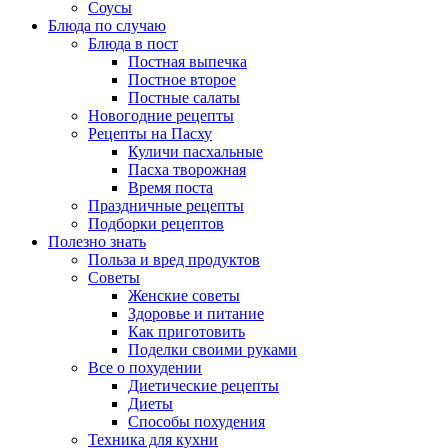
Соусы
Блюда по случаю
Блюда в пост
Постная выпечка
Постное второе
Постные салаты
Новогодние рецепты
Рецепты на Пасху
Куличи пасхальные
Пасха творожная
Время поста
Праздничные рецепты
Подборки рецептов
Полезно знать
Польза и вред продуктов
Советы
Женские советы
Здоровье и питание
Как приготовить
Поделки своими руками
Все о похудении
Диетические рецепты
Диеты
Способы похудения
Техника для кухни