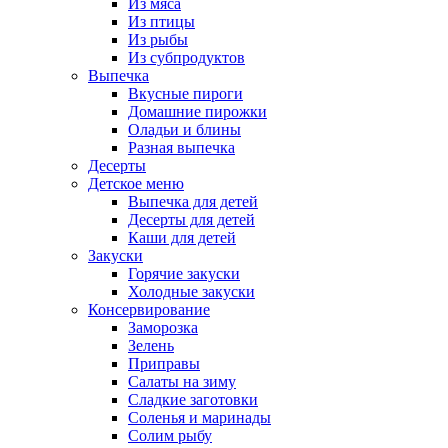
Из мяса
Из птицы
Из рыбы
Из субпродуктов
Выпечка
Вкусные пироги
Домашние пирожки
Оладьи и блины
Разная выпечка
Десерты
Детское меню
Выпечка для детей
Десерты для детей
Каши для детей
Закуски
Горячие закуски
Холодные закуски
Консервирование
Заморозка
Зелень
Приправы
Салаты на зиму
Сладкие заготовки
Соленья и маринады
Солим рыбу