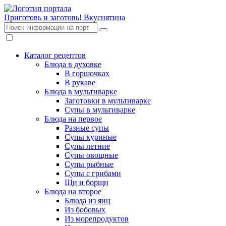
Приготовь и заготовь!
Вкуснятина
Каталог рецептов
Блюда в духовке
В горшочках
В рукаве
Блюда в мультиварке
Заготовки в мультиварке
Супы в мультиварке
Блюда на первое
Разные супы
Супы куриные
Супы летние
Супы овощные
Супы рыбные
Супы с грибами
Щи и борщи
Блюда на второе
Блюда из яиц
Из бобовых
Из морепродуктов