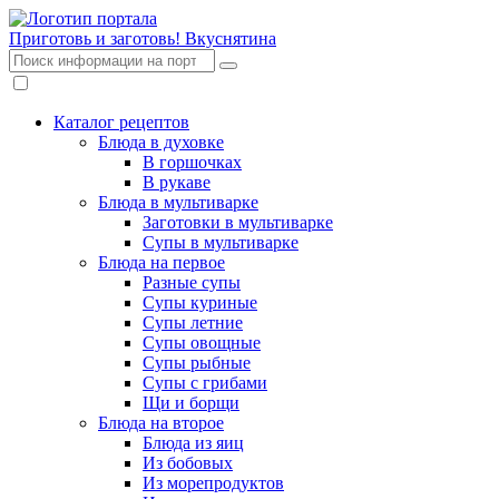
Приготовь и заготовь!
Вкуснятина
Каталог рецептов
Блюда в духовке
В горшочках
В рукаве
Блюда в мультиварке
Заготовки в мультиварке
Супы в мультиварке
Блюда на первое
Разные супы
Супы куриные
Супы летние
Супы овощные
Супы рыбные
Супы с грибами
Щи и борщи
Блюда на второе
Блюда из яиц
Из бобовых
Из морепродуктов