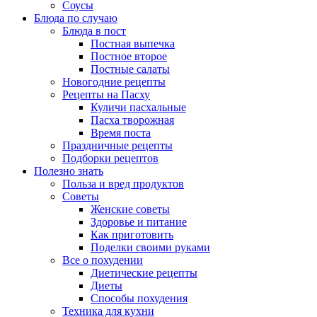
Соусы
Блюда по случаю
Блюда в пост
Постная выпечка
Постное второе
Постные салаты
Новогодние рецепты
Рецепты на Пасху
Куличи пасхальные
Пасха творожная
Время поста
Праздничные рецепты
Подборки рецептов
Полезно знать
Польза и вред продуктов
Советы
Женские советы
Здоровье и питание
Как приготовить
Поделки своими руками
Все о похудении
Диетические рецепты
Диеты
Способы похудения
Техника для кухни