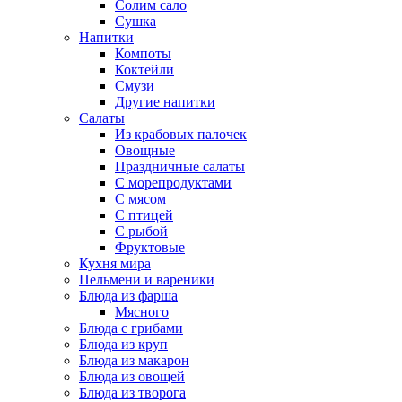
Солим сало
Сушка
Напитки
Компоты
Коктейли
Смузи
Другие напитки
Салаты
Из крабовых палочек
Овощные
Праздничные салаты
С морепродуктами
С мясом
С птицей
С рыбой
Фруктовые
Кухня мира
Пельмени и вареники
Блюда из фарша
Мясного
Блюда с грибами
Блюда из круп
Блюда из макарон
Блюда из овощей
Блюда из творога