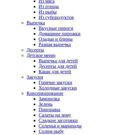
Из мяса
Из птицы
Из рыбы
Из субпродуктов
Выпечка
Вкусные пироги
Домашние пирожки
Оладьи и блины
Разная выпечка
Десерты
Детское меню
Выпечка для детей
Десерты для детей
Каши для детей
Закуски
Горячие закуски
Холодные закуски
Консервирование
Заморозка
Зелень
Приправы
Салаты на зиму
Сладкие заготовки
Соленья и маринады
Солим рыбу