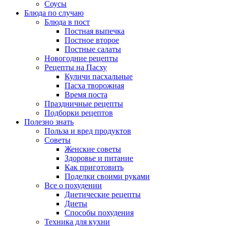
Соусы
Блюда по случаю
Блюда в пост
Постная выпечка
Постное второе
Постные салаты
Новогодние рецепты
Рецепты на Пасху
Куличи пасхальные
Пасха творожная
Время поста
Праздничные рецепты
Подборки рецептов
Полезно знать
Польза и вред продуктов
Советы
Женские советы
Здоровье и питание
Как приготовить
Поделки своими руками
Все о похудении
Диетические рецепты
Диеты
Способы похудения
Техника для кухни