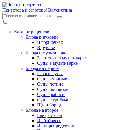
Приготовь и заготовь!
Вкуснятина
Каталог рецептов
Блюда в духовке
В горшочках
В рукаве
Блюда в мультиварке
Заготовки в мультиварке
Супы в мультиварке
Блюда на первое
Разные супы
Супы куриные
Супы летние
Супы овощные
Супы рыбные
Супы с грибами
Щи и борщи
Блюда на второе
Блюда из яиц
Из бобовых
Из морепродуктов