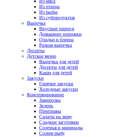
Из мяса
Из птицы
Из рыбы
Из субпродуктов
Выпечка
Вкусные пироги
Домашние пирожки
Оладьи и блины
Разная выпечка
Десерты
Детское меню
Выпечка для детей
Десерты для детей
Каши для детей
Закуски
Горячие закуски
Холодные закуски
Консервирование
Заморозка
Зелень
Приправы
Салаты на зиму
Сладкие заготовки
Соленья и маринады
Солим рыбу