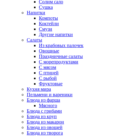
Солим сало
Сушка
Напитки
Компоты
Коктейли
Смузи
Другие напитки
Салаты
Из крабовых палочек
Овощные
Праздничные салаты
С морепродуктами
С мясом
С птицей
С рыбой
Фруктовые
Кухня мира
Пельмени и вареники
Блюда из фарша
Мясного
Блюда с грибами
Блюда из круп
Блюда из макарон
Блюда из овощей
Блюда из творога