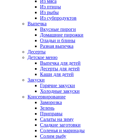
Из мяса
Из птицы
Из рыбы
Из субпродуктов
Выпечка
Вкусные пироги
Домашние пирожки
Оладьи и блины
Разная выпечка
Десерты
Детское меню
Выпечка для детей
Десерты для детей
Каши для детей
Закуски
Горячие закуски
Холодные закуски
Консервирование
Заморозка
Зелень
Приправы
Салаты на зиму
Сладкие заготовки
Соленья и маринады
Солим рыбу