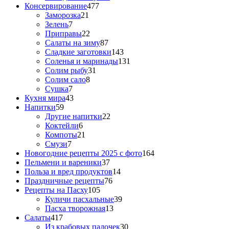
Консервирование
477
Заморозка
21
Зелень
7
Приправы
22
Салаты на зиму
87
Сладкие заготовки
143
Соленья и маринады
131
Солим рыбу
31
Солим сало
8
Сушка
7
Кухня мира
43
Напитки
59
Другие напитки
22
Коктейли
6
Компоты
21
Смузи
7
Новогодние рецепты 2025 с фото
164
Пельмени и вареники
37
Польза и вред продуктов
14
Праздничные рецепты
76
Рецепты на Пасху
105
Куличи пасхальные
39
Пасха творожная
13
Салаты
417
Из крабовых палочек
30