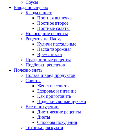
Соусы
Блюда по случаю
Блюда в пост
Постная выпечка
Постное второе
Постные салаты
Новогодние рецепты
Рецепты на Пасху
Куличи пасхальные
Пасха творожная
Время поста
Праздничные рецепты
Подборки рецептов
Полезно знать
Польза и вред продуктов
Советы
Женские советы
Здоровье и питание
Как приготовить
Поделки своими руками
Все о похудении
Диетические рецепты
Диеты
Способы похудения
Техника для кухни