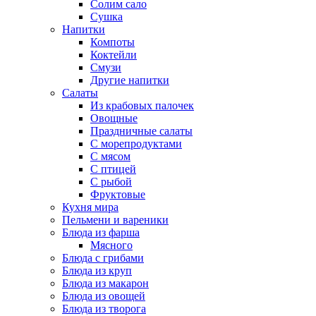
Солим сало
Сушка
Напитки
Компоты
Коктейли
Смузи
Другие напитки
Салаты
Из крабовых палочек
Овощные
Праздничные салаты
С морепродуктами
С мясом
С птицей
С рыбой
Фруктовые
Кухня мира
Пельмени и вареники
Блюда из фарша
Мясного
Блюда с грибами
Блюда из круп
Блюда из макарон
Блюда из овощей
Блюда из творога