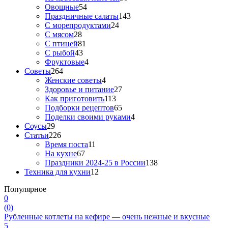
Овощные
54
Праздничные салаты
143
С морепродуктами
24
С мясом
28
С птицей
81
С рыбой
43
Фруктовые
4
Советы
264
Женские советы
4
Здоровье и питание
27
Как приготовить
113
Подборки рецептов
65
Поделки своими руками
4
Соусы
29
Статьи
226
Время поста
11
На кухне
67
Праздники 2024-25 в России
138
Техника для кухни
12
Популярное
0
(
0
)
Рубленные котлеты на кефире — очень нежные и вкусные
5