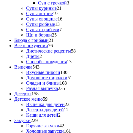
Суп с гречкой
3
Супы куриные
21
Супы летние
19
Супы овощные
16
Супы рыбные
13
Супы с грибами
7
Щи и борщи
25
Блюда с грибами
21
Все о похудении
76
Диетические рецепты
58
Диеты
2
Способы похудения
13
Выпечка
543
Вкусные пироги
130
Домашние пирожки
51
Оладьи и блины
108
Разная выпечка
235
Десерты
158
Детское меню
59
Выпечка для детей
23
Десерты для детей
12
Каши для детей
2
Закуски
229
Горячие закуски
42
Холодные закуски
161