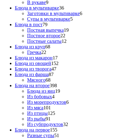
В рукаве
9
Блюда в мультиварке
36
Заготовки в мультиварке
6
Супы в мультиварке
5
Блюда в пост
79
Постная выпечка
19
Постное второе
22
Постные салаты
12
Блюда из круп
68
Гречка
22
Блюда из макарон
17
Блюда из овощей
152
Блюда из творога
47
Блюда из фарша
87
Мясного
68
Блюда на второе
398
Блюда из яиц
19
Из бобовых
4
Из морепродуктов
6
Из мяса
101
Из птицы
125
Из рыбы
91
Из субпродуктов
32
Блюда на первое
155
Разные супы
51