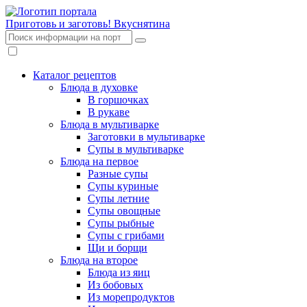
Приготовь и заготовь!
Вкуснятина
Каталог рецептов
Блюда в духовке
В горшочках
В рукаве
Блюда в мультиварке
Заготовки в мультиварке
Супы в мультиварке
Блюда на первое
Разные супы
Супы куриные
Супы летние
Супы овощные
Супы рыбные
Супы с грибами
Щи и борщи
Блюда на второе
Блюда из яиц
Из бобовых
Из морепродуктов