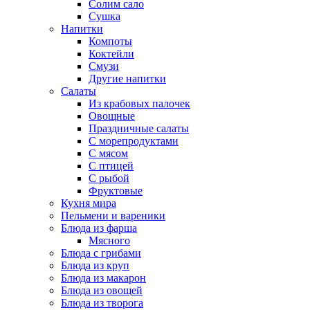
Солим сало
Сушка
Напитки
Компоты
Коктейли
Смузи
Другие напитки
Салаты
Из крабовых палочек
Овощные
Праздничные салаты
С морепродуктами
С мясом
С птицей
С рыбой
Фруктовые
Кухня мира
Пельмени и вареники
Блюда из фарша
Мясного
Блюда с грибами
Блюда из круп
Блюда из макарон
Блюда из овощей
Блюда из творога