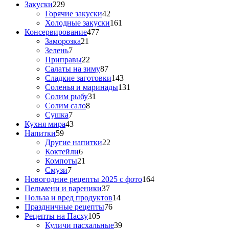
Закуски
229
Горячие закуски
42
Холодные закуски
161
Консервирование
477
Заморозка
21
Зелень
7
Приправы
22
Салаты на зиму
87
Сладкие заготовки
143
Соленья и маринады
131
Солим рыбу
31
Солим сало
8
Сушка
7
Кухня мира
43
Напитки
59
Другие напитки
22
Коктейли
6
Компоты
21
Смузи
7
Новогодние рецепты 2025 с фото
164
Пельмени и вареники
37
Польза и вред продуктов
14
Праздничные рецепты
76
Рецепты на Пасху
105
Куличи пасхальные
39