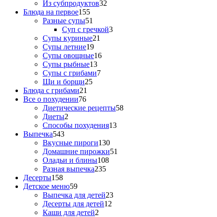
Из субпродуктов
32
Блюда на первое
155
Разные супы
51
Суп с гречкой
3
Супы куриные
21
Супы летние
19
Супы овощные
16
Супы рыбные
13
Супы с грибами
7
Щи и борщи
25
Блюда с грибами
21
Все о похудении
76
Диетические рецепты
58
Диеты
2
Способы похудения
13
Выпечка
543
Вкусные пироги
130
Домашние пирожки
51
Оладьи и блины
108
Разная выпечка
235
Десерты
158
Детское меню
59
Выпечка для детей
23
Десерты для детей
12
Каши для детей
2