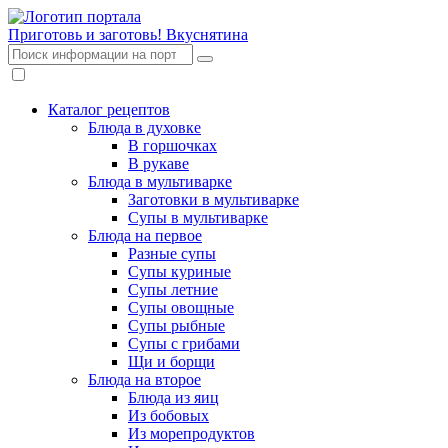
Приготовь и заготовь!
Вкуснятина
Каталог рецептов
Блюда в духовке
В горшочках
В рукаве
Блюда в мультиварке
Заготовки в мультиварке
Супы в мультиварке
Блюда на первое
Разные супы
Супы куриные
Супы летние
Супы овощные
Супы рыбные
Супы с грибами
Щи и борщи
Блюда на второе
Блюда из яиц
Из бобовых
Из морепродуктов