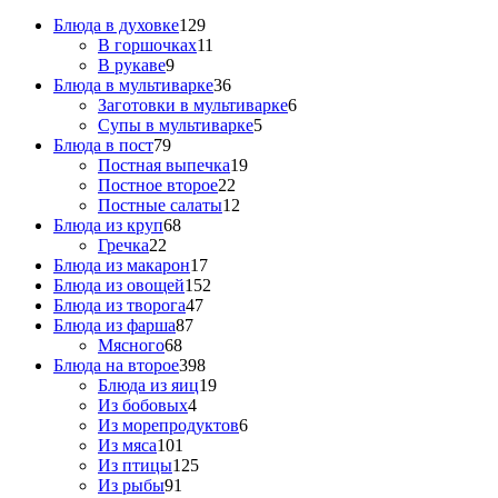
Блюда в духовке
129
В горшочках
11
В рукаве
9
Блюда в мультиварке
36
Заготовки в мультиварке
6
Супы в мультиварке
5
Блюда в пост
79
Постная выпечка
19
Постное второе
22
Постные салаты
12
Блюда из круп
68
Гречка
22
Блюда из макарон
17
Блюда из овощей
152
Блюда из творога
47
Блюда из фарша
87
Мясного
68
Блюда на второе
398
Блюда из яиц
19
Из бобовых
4
Из морепродуктов
6
Из мяса
101
Из птицы
125
Из рыбы
91