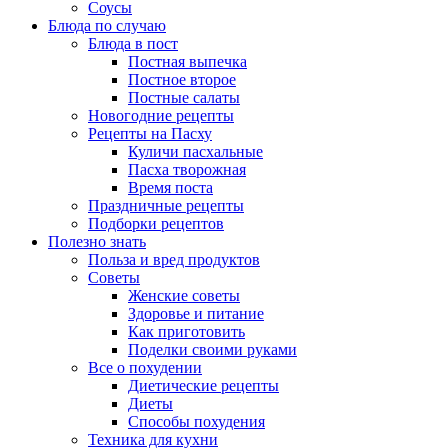
Соусы
Блюда по случаю
Блюда в пост
Постная выпечка
Постное второе
Постные салаты
Новогодние рецепты
Рецепты на Пасху
Куличи пасхальные
Пасха творожная
Время поста
Праздничные рецепты
Подборки рецептов
Полезно знать
Польза и вред продуктов
Советы
Женские советы
Здоровье и питание
Как приготовить
Поделки своими руками
Все о похудении
Диетические рецепты
Диеты
Способы похудения
Техника для кухни