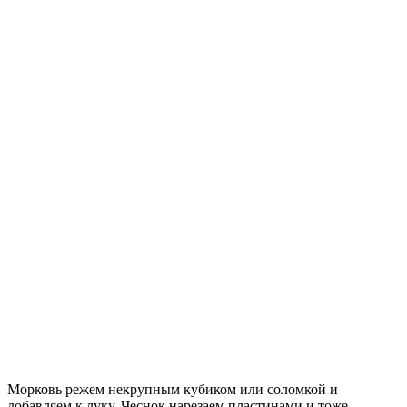
Морковь режем некрупным кубиком или соломкой и
добавляем к луку. Чеснок нарезаем пластинами и тоже