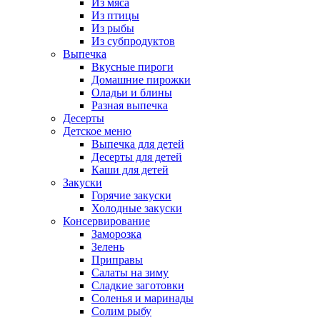
Из мяса
Из птицы
Из рыбы
Из субпродуктов
Выпечка
Вкусные пироги
Домашние пирожки
Оладьи и блины
Разная выпечка
Десерты
Детское меню
Выпечка для детей
Десерты для детей
Каши для детей
Закуски
Горячие закуски
Холодные закуски
Консервирование
Заморозка
Зелень
Приправы
Салаты на зиму
Сладкие заготовки
Соленья и маринады
Солим рыбу