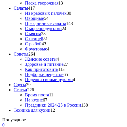
Пасха творожная
13
Салаты
417
Из крабовых палочек
30
Овощные
54
Праздничные салаты
143
С морепродуктами
24
С мясом
28
С птицей
81
С рыбой
43
Фруктовые
4
Советы
264
Женские советы
4
Здоровье и питание
27
Как приготовить
113
Подборки рецептов
65
Поделки своими руками
4
Соусы
29
Статьи
226
Время поста
11
На кухне
67
Праздники 2024-25 в России
138
Техника для кухни
12
Популярное
0