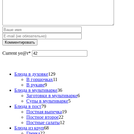
Current ye
@r
*
Блюда в духовке
129
В горшочках
11
В рукаве
9
Блюда в мультиварке
36
Заготовки в мультиварке
6
Супы в мультиварке
5
Блюда в пост
79
Постная выпечка
19
Постное второе
22
Постные салаты
12
Блюда из круп
68
Гречка
22