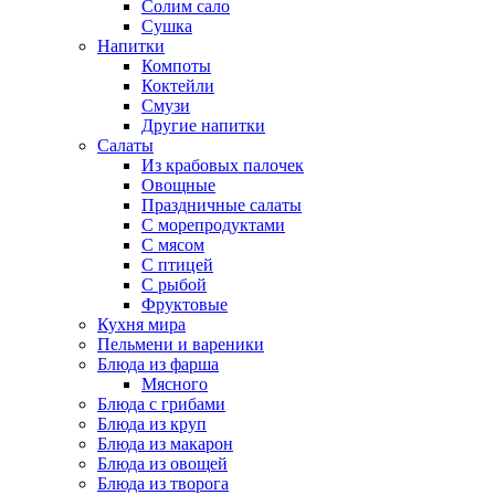
Солим сало
Сушка
Напитки
Компоты
Коктейли
Смузи
Другие напитки
Салаты
Из крабовых палочек
Овощные
Праздничные салаты
С морепродуктами
С мясом
С птицей
С рыбой
Фруктовые
Кухня мира
Пельмени и вареники
Блюда из фарша
Мясного
Блюда с грибами
Блюда из круп
Блюда из макарон
Блюда из овощей
Блюда из творога