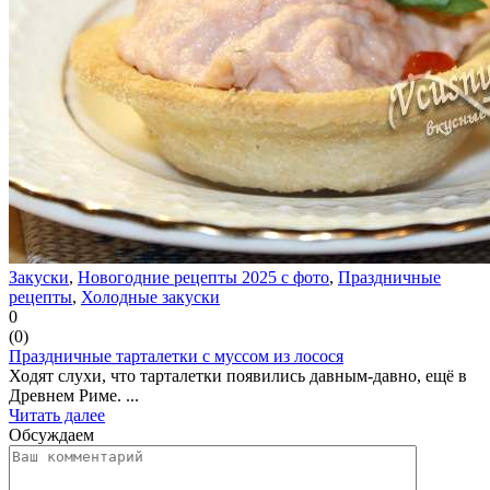
Закуски
,
Новогодние рецепты 2025 с фото
,
Праздничные
рецепты
,
Холодные закуски
0
(
0
)
Праздничные тарталетки с муссом из лосося
Ходят слухи, что тарталетки появились давным-давно, ещё в
Древнем Риме. ...
Читать далее
Обсуждаем