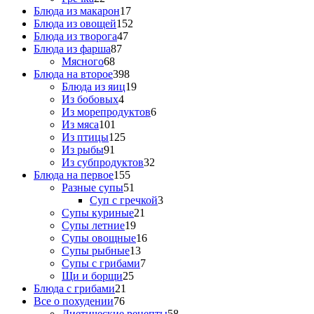
Блюда из макарон
17
Блюда из овощей
152
Блюда из творога
47
Блюда из фарша
87
Мясного
68
Блюда на второе
398
Блюда из яиц
19
Из бобовых
4
Из морепродуктов
6
Из мяса
101
Из птицы
125
Из рыбы
91
Из субпродуктов
32
Блюда на первое
155
Разные супы
51
Суп с гречкой
3
Супы куриные
21
Супы летние
19
Супы овощные
16
Супы рыбные
13
Супы с грибами
7
Щи и борщи
25
Блюда с грибами
21
Все о похудении
76
Диетические рецепты
58