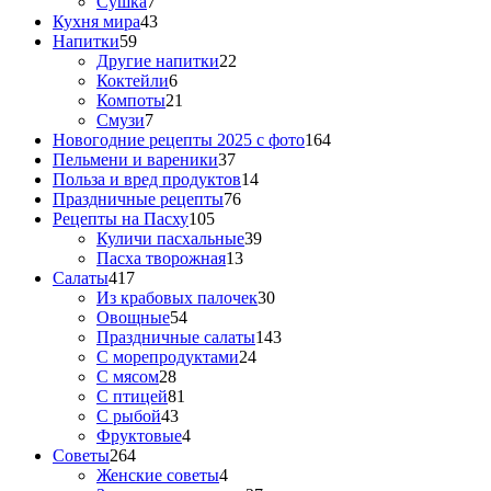
Сушка
7
Кухня мира
43
Напитки
59
Другие напитки
22
Коктейли
6
Компоты
21
Смузи
7
Новогодние рецепты 2025 с фото
164
Пельмени и вареники
37
Польза и вред продуктов
14
Праздничные рецепты
76
Рецепты на Пасху
105
Куличи пасхальные
39
Пасха творожная
13
Салаты
417
Из крабовых палочек
30
Овощные
54
Праздничные салаты
143
С морепродуктами
24
С мясом
28
С птицей
81
С рыбой
43
Фруктовые
4
Советы
264
Женские советы
4