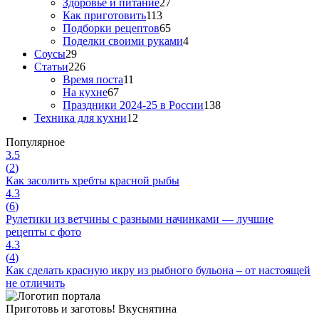
Здоровье и питание
27
Как приготовить
113
Подборки рецептов
65
Поделки своими руками
4
Соусы
29
Статьи
226
Время поста
11
На кухне
67
Праздники 2024-25 в России
138
Техника для кухни
12
Популярное
3.5
(
2
)
Как засолить хребты красной рыбы
4.3
(
6
)
Рулетики из ветчины с разными начинками — лучшие
рецепты с фото
4.3
(
4
)
Как сделать красную икру из рыбного бульона – от настоящей
не отличить
Приготовь и заготовь!
Вкуснятина