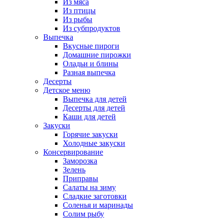
Из мяса
Из птицы
Из рыбы
Из субпродуктов
Выпечка
Вкусные пироги
Домашние пирожки
Оладьи и блины
Разная выпечка
Десерты
Детское меню
Выпечка для детей
Десерты для детей
Каши для детей
Закуски
Горячие закуски
Холодные закуски
Консервирование
Заморозка
Зелень
Приправы
Салаты на зиму
Сладкие заготовки
Соленья и маринады
Солим рыбу