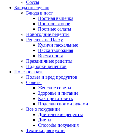
Соусы
Блюда по случаю
Блюда в пост
Постная выпечка
Постное второе
Постные салаты
Новогодние рецепты
Рецепты на Пасху
Куличи пасхальные
Пасха творожная
Время поста
Праздничные рецепты
Подборки рецептов
Полезно знать
Польза и вред продуктов
Советы
Женские советы
Здоровье и питание
Как приготовить
Поделки своими руками
Все о похудении
Диетические рецепты
Диеты
Способы похудения
Техника для кухни