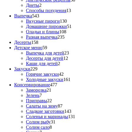
Диеты
2
Способы похудения
13
Выпечка
543
Вкусные пироги
130
Домашние пирожки
51
Оладьи и блины
108
Разная выпечка
235
Десерты
158
Детское меню
59
Выпечка для детей
23
Десерты для детей
12
Каши для детей
2
Закуски
229
Горячие закуски
42
Холодные закуски
161
Консервирование
477
Заморозка
21
Зелень
7
Приправы
22
Салаты на зиму
87
Сладкие заготовки
143
Соленья и маринады
131
Солим рыбу
31
Солим сало
8