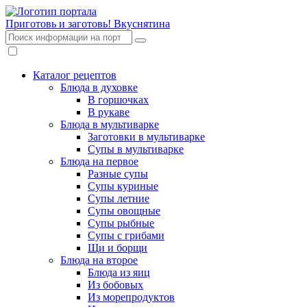
Приготовь и заготовь!
Вкуснятина
Каталог рецептов
Блюда в духовке
В горшочках
В рукаве
Блюда в мультиварке
Заготовки в мультиварке
Супы в мультиварке
Блюда на первое
Разные супы
Супы куриные
Супы летние
Супы овощные
Супы рыбные
Супы с грибами
Щи и борщи
Блюда на второе
Блюда из яиц
Из бобовых
Из морепродуктов