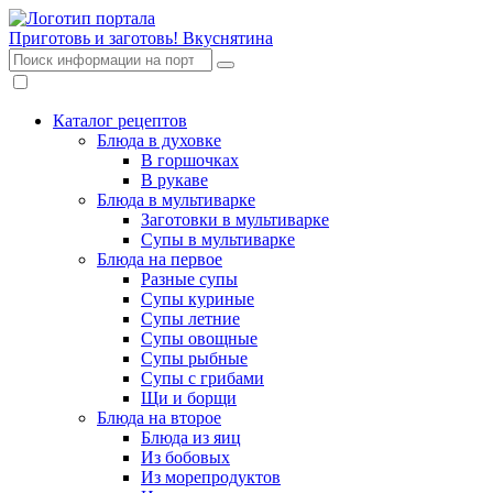
Приготовь и заготовь!
Вкуснятина
Каталог рецептов
Блюда в духовке
В горшочках
В рукаве
Блюда в мультиварке
Заготовки в мультиварке
Супы в мультиварке
Блюда на первое
Разные супы
Супы куриные
Супы летние
Супы овощные
Супы рыбные
Супы с грибами
Щи и борщи
Блюда на второе
Блюда из яиц
Из бобовых
Из морепродуктов