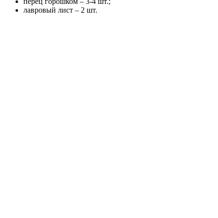
перец горошком – 3-4 шт.;
лавровый лист – 2 шт.