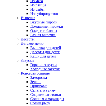
Из мяса
Из птицы
Из рыбы
Из субпродуктов
Выпечка
Вкусные пироги
Домашние пирожки
Оладьи и блины
Разная выпечка
Десерты
Детское меню
Выпечка для детей
Десерты для детей
Каши для детей
Закуски
Горячие закуски
Холодные закуски
Консервирование
Заморозка
Зелень
Приправы
Салаты на зиму
Сладкие заготовки
Соленья и маринады
Солим рыбу