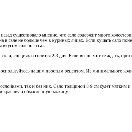
 назад существовало мнение, что сало содержит много холестер
а в сале не больше чем в куриных яйцах.
Если кушать сало понем
 вкусом соленого сала.
соли, специях и солится 2-3 дня. Если вы не хотите ждать, приго
 воспользуйтесь нашим простым рецептом. Из минимального коли
рослойками, так и без них. Сало толщиной 8-9 см будет мягким
к и красивую обмасленную кожицу.