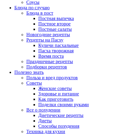
Соусы
Блюда по случаю
Блюда в пост
Постная выпечка
Постное второе
Постные салаты
Новогодние рецепты
Рецепты на Пасху
Куличи пасхальные
Пасха творожная
Время поста
Праздничные рецепты
Подборки рецептов
Полезно знать
Польза и вред продуктов
Советы
Женские советы
Здоровье и питание
Как приготовить
Поделки своими руками
Все о похудении
Диетические рецепты
Диеты
Способы похудения
Техника для кухни