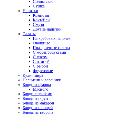
Солим сало
Сушка
Напитки
Компоты
Коктейли
Смузи
Другие напитки
Салаты
Из крабовых палочек
Овощные
Праздничные салаты
С морепродуктами
С мясом
С птицей
С рыбой
Фруктовые
Кухня мира
Пельмени и вареники
Блюда из фарша
Мясного
Блюда с грибами
Блюда из круп
Блюда из макарон
Блюда из овощей
Блюда из творога