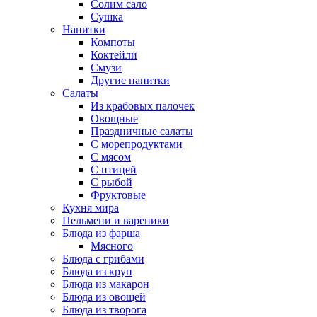
Солим сало
Сушка
Напитки
Компоты
Коктейли
Смузи
Другие напитки
Салаты
Из крабовых палочек
Овощные
Праздничные салаты
С морепродуктами
С мясом
С птицей
С рыбой
Фруктовые
Кухня мира
Пельмени и вареники
Блюда из фарша
Мясного
Блюда с грибами
Блюда из круп
Блюда из макарон
Блюда из овощей
Блюда из творога