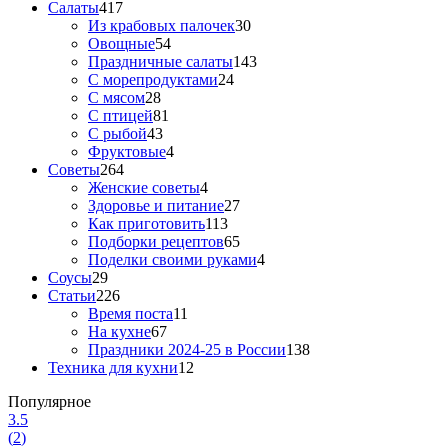
Салаты
417
Из крабовых палочек
30
Овощные
54
Праздничные салаты
143
С морепродуктами
24
С мясом
28
С птицей
81
С рыбой
43
Фруктовые
4
Советы
264
Женские советы
4
Здоровье и питание
27
Как приготовить
113
Подборки рецептов
65
Поделки своими руками
4
Соусы
29
Статьи
226
Время поста
11
На кухне
67
Праздники 2024-25 в России
138
Техника для кухни
12
Популярное
3.5
(
2
)