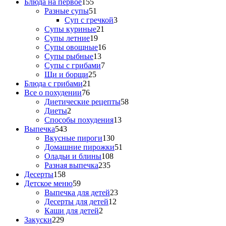
Блюда на первое
155
Разные супы
51
Суп с гречкой
3
Супы куриные
21
Супы летние
19
Супы овощные
16
Супы рыбные
13
Супы с грибами
7
Щи и борщи
25
Блюда с грибами
21
Все о похудении
76
Диетические рецепты
58
Диеты
2
Способы похудения
13
Выпечка
543
Вкусные пироги
130
Домашние пирожки
51
Оладьи и блины
108
Разная выпечка
235
Десерты
158
Детское меню
59
Выпечка для детей
23
Десерты для детей
12
Каши для детей
2
Закуски
229