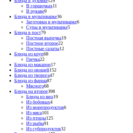
Блюда в духовке
129
В горшочках
11
В рукаве
9
Блюда в мультиварке
36
Заготовки в мультиварке
6
Супы в мультиварке
5
Блюда в пост
79
Постная выпечка
19
Постное второе
22
Постные салаты
12
Блюда из круп
68
Гречка
22
Блюда из макарон
17
Блюда из овощей
152
Блюда из творога
47
Блюда из фарша
87
Мясного
68
Блюда на второе
398
Блюда из яиц
19
Из бобовых
4
Из морепродуктов
6
Из мяса
101
Из птицы
125
Из рыбы
91
Из субпродуктов
32