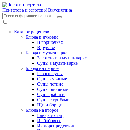
Приготовь и заготовь!
Вкуснятина
Каталог рецептов
Блюда в духовке
В горшочках
В рукаве
Блюда в мультиварке
Заготовки в мультиварке
Супы в мультиварке
Блюда на первое
Разные супы
Супы куриные
Супы летние
Супы овощные
Супы рыбные
Супы с грибами
Щи и борщи
Блюда на второе
Блюда из яиц
Из бобовых
Из морепродуктов