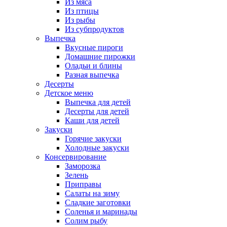
Из мяса
Из птицы
Из рыбы
Из субпродуктов
Выпечка
Вкусные пироги
Домашние пирожки
Оладьи и блины
Разная выпечка
Десерты
Детское меню
Выпечка для детей
Десерты для детей
Каши для детей
Закуски
Горячие закуски
Холодные закуски
Консервирование
Заморозка
Зелень
Приправы
Салаты на зиму
Сладкие заготовки
Соленья и маринады
Солим рыбу