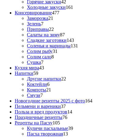
Горячие закуски
42
Холодные закуски
161
Консервирование
477
Заморозка
21
Зелень
7
Приправы
22
Салаты на зиму
87
Сладкие заготовки
143
Соленья и маринады
131
Солим рыбу
31
Солим сало
8
Сушка
7
Кухня мира
43
Напитки
59
Другие напитки
22
Коктейли
6
Компоты
21
Смузи
7
Новогодние рецепты 2025 с фото
164
Пельмени и вареники
37
Польза и вред продуктов
14
Праздничные рецепты
76
Рецепты на Пасху
105
Куличи пасхальные
39
Пасха творожная
13