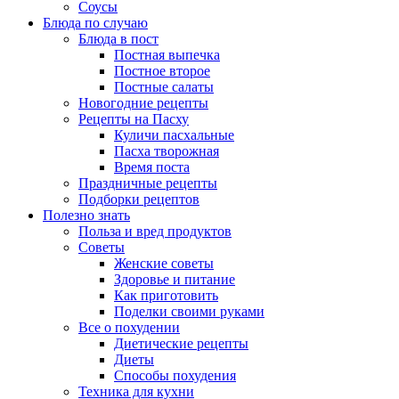
Соусы
Блюда по случаю
Блюда в пост
Постная выпечка
Постное второе
Постные салаты
Новогодние рецепты
Рецепты на Пасху
Куличи пасхальные
Пасха творожная
Время поста
Праздничные рецепты
Подборки рецептов
Полезно знать
Польза и вред продуктов
Советы
Женские советы
Здоровье и питание
Как приготовить
Поделки своими руками
Все о похудении
Диетические рецепты
Диеты
Способы похудения
Техника для кухни