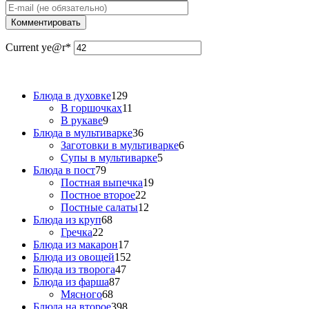
Current ye
@r
*
Блюда в духовке
129
В горшочках
11
В рукаве
9
Блюда в мультиварке
36
Заготовки в мультиварке
6
Супы в мультиварке
5
Блюда в пост
79
Постная выпечка
19
Постное второе
22
Постные салаты
12
Блюда из круп
68
Гречка
22
Блюда из макарон
17
Блюда из овощей
152
Блюда из творога
47
Блюда из фарша
87
Мясного
68
Блюда на второе
398