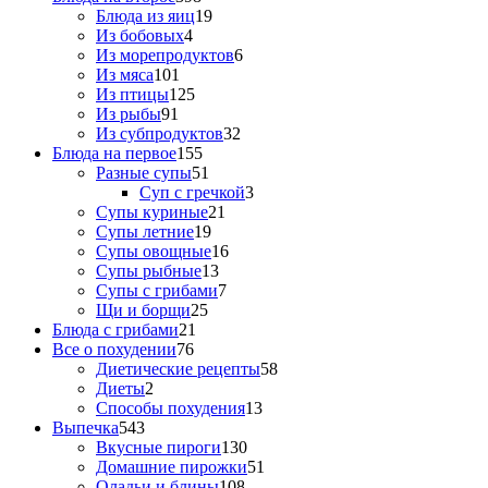
Блюда из яиц
19
Из бобовых
4
Из морепродуктов
6
Из мяса
101
Из птицы
125
Из рыбы
91
Из субпродуктов
32
Блюда на первое
155
Разные супы
51
Суп с гречкой
3
Супы куриные
21
Супы летние
19
Супы овощные
16
Супы рыбные
13
Супы с грибами
7
Щи и борщи
25
Блюда с грибами
21
Все о похудении
76
Диетические рецепты
58
Диеты
2
Способы похудения
13
Выпечка
543
Вкусные пироги
130
Домашние пирожки
51
Оладьи и блины
108