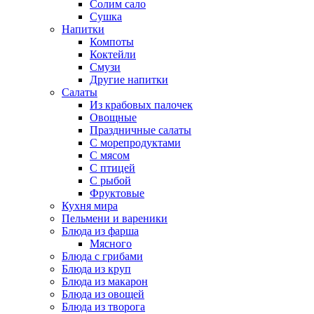
Солим сало
Сушка
Напитки
Компоты
Коктейли
Смузи
Другие напитки
Салаты
Из крабовых палочек
Овощные
Праздничные салаты
С морепродуктами
С мясом
С птицей
С рыбой
Фруктовые
Кухня мира
Пельмени и вареники
Блюда из фарша
Мясного
Блюда с грибами
Блюда из круп
Блюда из макарон
Блюда из овощей
Блюда из творога