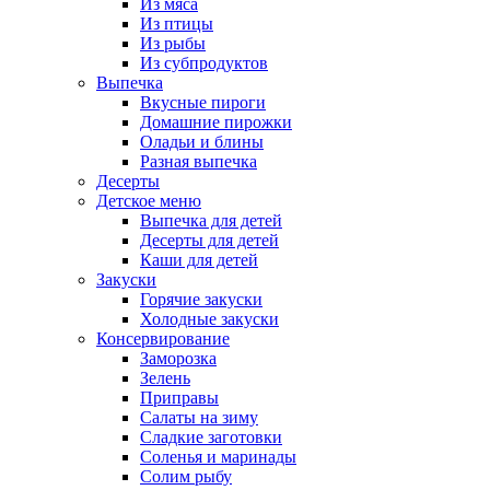
Из мяса
Из птицы
Из рыбы
Из субпродуктов
Выпечка
Вкусные пироги
Домашние пирожки
Оладьи и блины
Разная выпечка
Десерты
Детское меню
Выпечка для детей
Десерты для детей
Каши для детей
Закуски
Горячие закуски
Холодные закуски
Консервирование
Заморозка
Зелень
Приправы
Салаты на зиму
Сладкие заготовки
Соленья и маринады
Солим рыбу