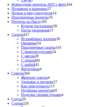
Смузи
7
Новогодние рецепты 2025 с фото
164
Пельмени и вареники
37
Польза и вред продуктов
14
Праздничные рецепты
76
Рецепты на Пасху
105
Куличи пасхальные
39
Пасха творожная
13
Салаты
417
Из крабовых палочек
30
Овощные
54
Праздничные салаты
143
С морепродуктами
24
С мясом
28
С птицей
81
С рыбой
43
Фруктовые
4
Советы
264
Женские советы
4
Здоровье и питание
27
Как приготовить
113
Подборки рецептов
65
Поделки своими руками
4
Соусы
29
Статьи
226