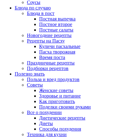
Соусы
Блюда по случаю
Блюда в пост
Постная выпечка
Постное второе
Постные салаты
Новогодние рецепты
Рецепты на Пасху
Куличи пасхальные
Пасха творожная
Время поста
Праздничные рецепты
Подборки рецептов
Полезно знать
Польза и вред продуктов
Советы
Женские советы
Здоровье и питание
Как приготовить
Поделки своими руками
Все о похудении
Диетические рецепты
Диеты
Способы похудения
Техника для кухни