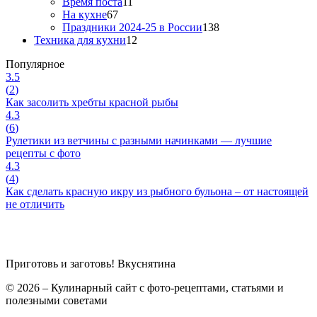
Время поста
11
На кухне
67
Праздники 2024-25 в России
138
Техника для кухни
12
Популярное
3.5
(
2
)
Как засолить хребты красной рыбы
4.3
(
6
)
Рулетики из ветчины с разными начинками — лучшие
рецепты с фото
4.3
(
4
)
Как сделать красную икру из рыбного бульона – от настоящей
не отличить
Приготовь и заготовь!
Вкуснятина
© 2026 – Кулинарный сайт с фото-рецептами, статьями и
полезными советами