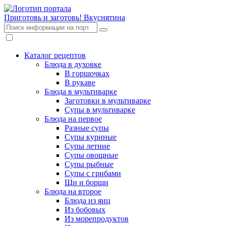
Приготовь и заготовь!
Вкуснятина
Каталог рецептов
Блюда в духовке
В горшочках
В рукаве
Блюда в мультиварке
Заготовки в мультиварке
Супы в мультиварке
Блюда на первое
Разные супы
Супы куриные
Супы летние
Супы овощные
Супы рыбные
Супы с грибами
Щи и борщи
Блюда на второе
Блюда из яиц
Из бобовых
Из морепродуктов