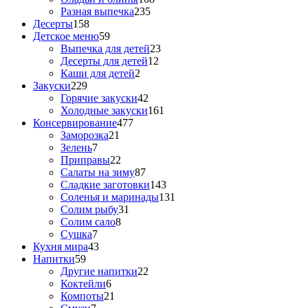
Разная выпечка
235
Десерты
158
Детское меню
59
Выпечка для детей
23
Десерты для детей
12
Каши для детей
2
Закуски
229
Горячие закуски
42
Холодные закуски
161
Консервирование
477
Заморозка
21
Зелень
7
Приправы
22
Салаты на зиму
87
Сладкие заготовки
143
Соленья и маринады
131
Солим рыбу
31
Солим сало
8
Сушка
7
Кухня мира
43
Напитки
59
Другие напитки
22
Коктейли
6
Компоты
21