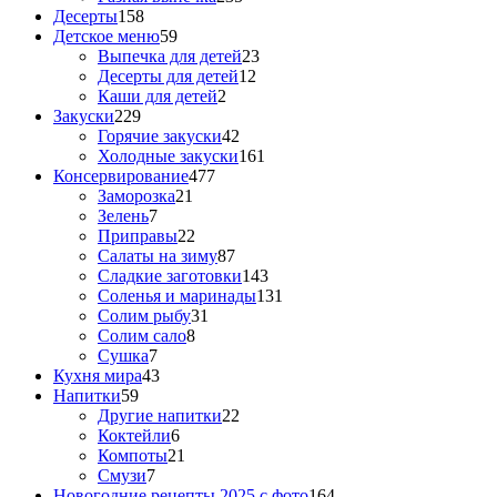
Десерты
158
Детское меню
59
Выпечка для детей
23
Десерты для детей
12
Каши для детей
2
Закуски
229
Горячие закуски
42
Холодные закуски
161
Консервирование
477
Заморозка
21
Зелень
7
Приправы
22
Салаты на зиму
87
Сладкие заготовки
143
Соленья и маринады
131
Солим рыбу
31
Солим сало
8
Сушка
7
Кухня мира
43
Напитки
59
Другие напитки
22
Коктейли
6
Компоты
21
Смузи
7
Новогодние рецепты 2025 с фото
164