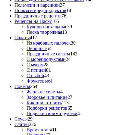
Пельмени и вареники
37
Польза и вред продуктов
14
Праздничные рецепты
76
Рецепты на Пасху
105
Куличи пасхальные
39
Пасха творожная
13
Салаты
417
Из крабовых палочек
30
Овощные
54
Праздничные салаты
143
С морепродуктами
24
С мясом
28
С птицей
81
С рыбой
43
Фруктовые
4
Советы
264
Женские советы
4
Здоровье и питание
27
Как приготовить
113
Подборки рецептов
65
Поделки своими руками
4
Соусы
29
Статьи
226
Время поста
11