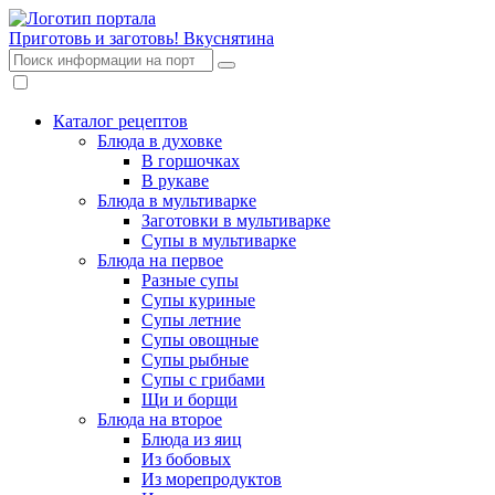
Приготовь и заготовь!
Вкуснятина
Каталог рецептов
Блюда в духовке
В горшочках
В рукаве
Блюда в мультиварке
Заготовки в мультиварке
Супы в мультиварке
Блюда на первое
Разные супы
Супы куриные
Супы летние
Супы овощные
Супы рыбные
Супы с грибами
Щи и борщи
Блюда на второе
Блюда из яиц
Из бобовых
Из морепродуктов