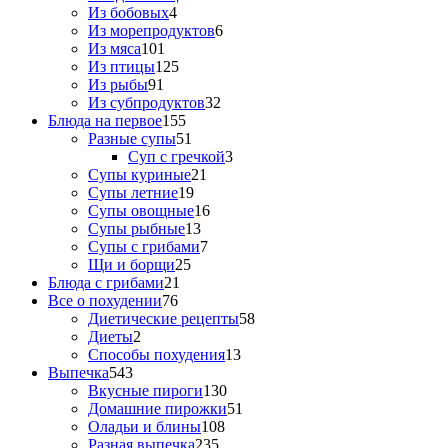
Из бобовых
4
Из морепродуктов
6
Из мяса
101
Из птицы
125
Из рыбы
91
Из субпродуктов
32
Блюда на первое
155
Разные супы
51
Суп с гречкой
3
Супы куриные
21
Супы летние
19
Супы овощные
16
Супы рыбные
13
Супы с грибами
7
Щи и борщи
25
Блюда с грибами
21
Все о похудении
76
Диетические рецепты
58
Диеты
2
Способы похудения
13
Выпечка
543
Вкусные пироги
130
Домашние пирожки
51
Оладьи и блины
108
Разная выпечка
235