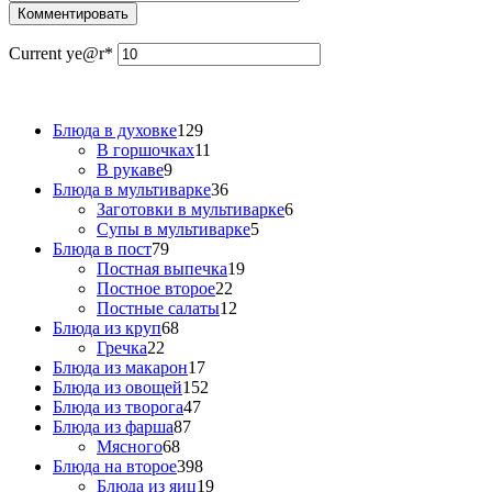
Current ye
@r
*
Блюда в духовке
129
В горшочках
11
В рукаве
9
Блюда в мультиварке
36
Заготовки в мультиварке
6
Супы в мультиварке
5
Блюда в пост
79
Постная выпечка
19
Постное второе
22
Постные салаты
12
Блюда из круп
68
Гречка
22
Блюда из макарон
17
Блюда из овощей
152
Блюда из творога
47
Блюда из фарша
87
Мясного
68
Блюда на второе
398
Блюда из яиц
19