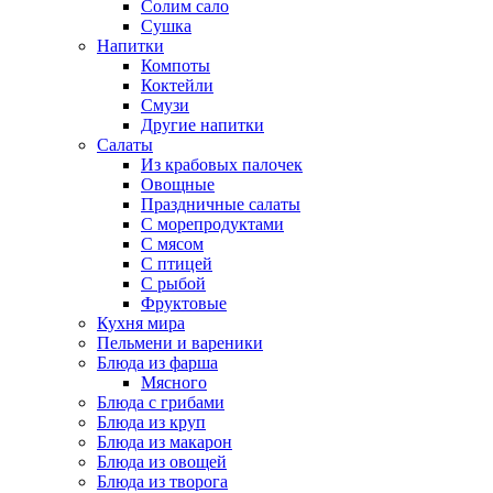
Солим сало
Сушка
Напитки
Компоты
Коктейли
Смузи
Другие напитки
Салаты
Из крабовых палочек
Овощные
Праздничные салаты
С морепродуктами
С мясом
С птицей
С рыбой
Фруктовые
Кухня мира
Пельмени и вареники
Блюда из фарша
Мясного
Блюда с грибами
Блюда из круп
Блюда из макарон
Блюда из овощей
Блюда из творога