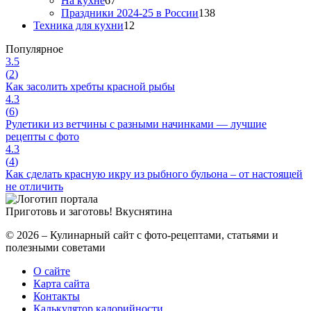
На кухне
67
Праздники 2024-25 в России
138
Техника для кухни
12
Популярное
3.5
(
2
)
Как засолить хребты красной рыбы
4.3
(
6
)
Рулетики из ветчины с разными начинками — лучшие
рецепты с фото
4.3
(
4
)
Как сделать красную икру из рыбного бульона – от настоящей
не отличить
Приготовь и заготовь!
Вкуснятина
© 2026 – Кулинарный сайт с фото-рецептами, статьями и
полезными советами
О сайте
Карта сайта
Контакты
Калькулятор калорийности