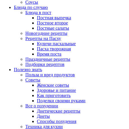
Соусы
Блюда по случаю
Блюда в пост
Постная выпечка
Постное второе
Постные салаты
Новогодние рецепты
Рецепты на Пасху
Куличи пасхальные
Пасха творожная
Время поста
Праздничные рецепты
Подборки рецептов
Полезно знать
Польза и вред продуктов
Советы
Женские советы
Здоровье и питание
Как приготовить
Поделки своими руками
Все о похудении
Диетические рецепты
Диеты
Способы похудения
Техника для кухни