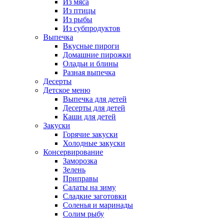
Из мяса
Из птицы
Из рыбы
Из субпродуктов
Выпечка
Вкусные пироги
Домашние пирожки
Оладьи и блины
Разная выпечка
Десерты
Детское меню
Выпечка для детей
Десерты для детей
Каши для детей
Закуски
Горячие закуски
Холодные закуски
Консервирование
Заморозка
Зелень
Приправы
Салаты на зиму
Сладкие заготовки
Соленья и маринады
Солим рыбу