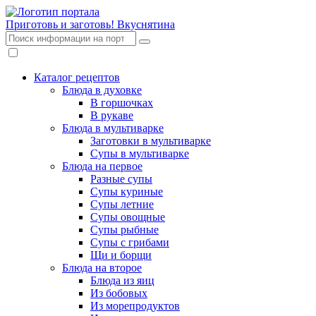
Приготовь и заготовь!
Вкуснятина
Каталог рецептов
Блюда в духовке
В горшочках
В рукаве
Блюда в мультиварке
Заготовки в мультиварке
Супы в мультиварке
Блюда на первое
Разные супы
Супы куриные
Супы летние
Супы овощные
Супы рыбные
Супы с грибами
Щи и борщи
Блюда на второе
Блюда из яиц
Из бобовых
Из морепродуктов