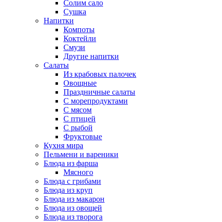
Солим сало
Сушка
Напитки
Компоты
Коктейли
Смузи
Другие напитки
Салаты
Из крабовых палочек
Овощные
Праздничные салаты
С морепродуктами
С мясом
С птицей
С рыбой
Фруктовые
Кухня мира
Пельмени и вареники
Блюда из фарша
Мясного
Блюда с грибами
Блюда из круп
Блюда из макарон
Блюда из овощей
Блюда из творога