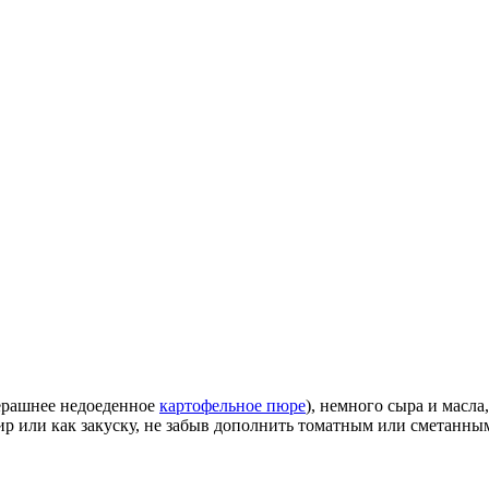
черашнее недоеденное
картофельное пюре
), немного сыра и масл
р или как закуску, не забыв дополнить томатным или сметанным