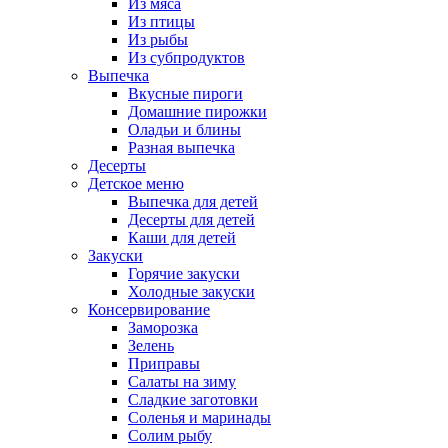
Из мяса
Из птицы
Из рыбы
Из субпродуктов
Выпечка
Вкусные пироги
Домашние пирожки
Оладьи и блины
Разная выпечка
Десерты
Детское меню
Выпечка для детей
Десерты для детей
Каши для детей
Закуски
Горячие закуски
Холодные закуски
Консервирование
Заморозка
Зелень
Приправы
Салаты на зиму
Сладкие заготовки
Соленья и маринады
Солим рыбу