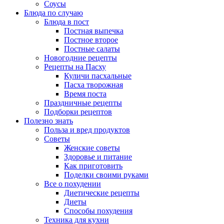
Соусы
Блюда по случаю
Блюда в пост
Постная выпечка
Постное второе
Постные салаты
Новогодние рецепты
Рецепты на Пасху
Куличи пасхальные
Пасха творожная
Время поста
Праздничные рецепты
Подборки рецептов
Полезно знать
Польза и вред продуктов
Советы
Женские советы
Здоровье и питание
Как приготовить
Поделки своими руками
Все о похудении
Диетические рецепты
Диеты
Способы похудения
Техника для кухни