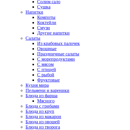
Солим сало
Сушка
Напитки
Компоты
Коктейли
Смузи
Другие напитки
Салаты
Из крабовых палочек
Овощные
Праздничные салаты
С морепродуктами
С мясом
С птицей
С рыбой
Фруктовые
Кухня мира
Пельмени и вареники
Блюда из фарша
Мясного
Блюда с грибами
Блюда из круп
Блюда из макарон
Блюда из овощей
Блюда из творога