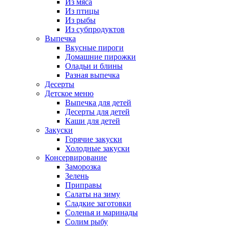
Из мяса
Из птицы
Из рыбы
Из субпродуктов
Выпечка
Вкусные пироги
Домашние пирожки
Оладьи и блины
Разная выпечка
Десерты
Детское меню
Выпечка для детей
Десерты для детей
Каши для детей
Закуски
Горячие закуски
Холодные закуски
Консервирование
Заморозка
Зелень
Приправы
Салаты на зиму
Сладкие заготовки
Соленья и маринады
Солим рыбу