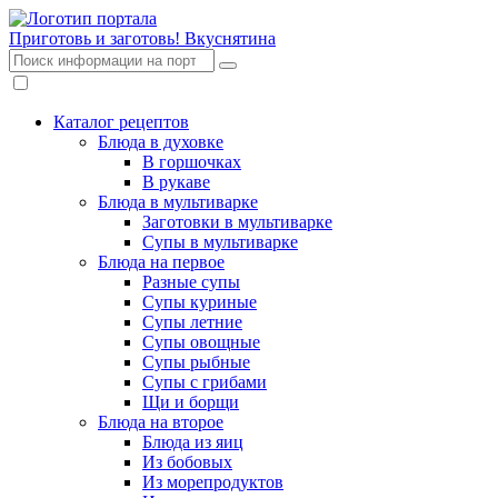
Приготовь и заготовь!
Вкуснятина
Каталог рецептов
Блюда в духовке
В горшочках
В рукаве
Блюда в мультиварке
Заготовки в мультиварке
Супы в мультиварке
Блюда на первое
Разные супы
Супы куриные
Супы летние
Супы овощные
Супы рыбные
Супы с грибами
Щи и борщи
Блюда на второе
Блюда из яиц
Из бобовых
Из морепродуктов