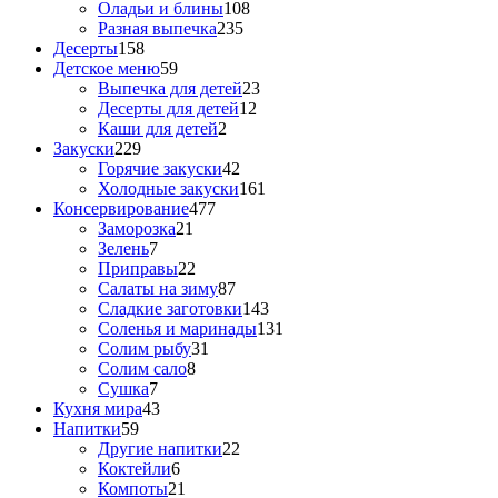
Оладьи и блины
108
Разная выпечка
235
Десерты
158
Детское меню
59
Выпечка для детей
23
Десерты для детей
12
Каши для детей
2
Закуски
229
Горячие закуски
42
Холодные закуски
161
Консервирование
477
Заморозка
21
Зелень
7
Приправы
22
Салаты на зиму
87
Сладкие заготовки
143
Соленья и маринады
131
Солим рыбу
31
Солим сало
8
Сушка
7
Кухня мира
43
Напитки
59
Другие напитки
22
Коктейли
6
Компоты
21