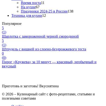
Время поста
11
На кухне
67
Праздники 2024-25 в России
138
Техника для кухни
12
Популярное
5
(
1
)
Шарлотка с замороженной черной смородиной
5
(
1
)
Штрудель с вишней из слоено-бездрожжевого теста
0
(
0
)
Пирог «Кружева» за 10 минут — красивый, необычный и
вкусный
Приготовь и заготовь!
Вкуснятина
© 2026 – Кулинарный сайт с фото-рецептами, статьями и
полезными советами