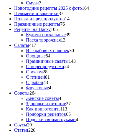
Смузи
7
Новогодние рецепты 2025 с фото
164
Пельмени и вареники
37
Польза и вред продуктов
14
Праздничные рецепты
76
Рецепты на Пасху
105
Куличи пасхальные
39
Пасха творожная
13
Салаты
417
Из крабовых палочек
30
Овощные
54
Праздничные салаты
143
С морепродуктами
24
С мясом
28
С птицей
81
С рыбой
43
Фруктовые
4
Советы
264
Женские советы
4
Здоровье и питание
27
Как приготовить
113
Подборки рецептов
65
Поделки своими руками
4
Соусы
29
Статьи
226