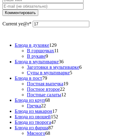
Current ye
@r
*
Блюда в духовке
129
В горшочках
11
В рукаве
9
Блюда в мультиварке
36
Заготовки в мультиварке
6
Супы в мультиварке
5
Блюда в пост
79
Постная выпечка
19
Постное второе
22
Постные салаты
12
Блюда из круп
68
Гречка
22
Блюда из макарон
17
Блюда из овощей
152
Блюда из творога
47
Блюда из фарша
87
Мясного
68