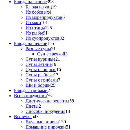
Блюда на второе
398
Блюда из яиц
19
Из бобовых
4
Из морепродуктов
6
Из мяса
101
Из птицы
125
Из рыбы
91
Из субпродуктов
32
Блюда на первое
155
Разные супы
51
Суп с гречкой
3
Супы куриные
21
Супы летние
19
Супы овощные
16
Супы рыбные
13
Супы с грибами
7
Щи и борщи
25
Блюда с грибами
21
Все о похудении
76
Диетические рецепты
58
Диеты
2
Способы похудения
13
Выпечка
543
Вкусные пироги
130
Домашние пирожки
51