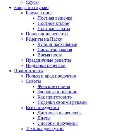
Соусы
Блюда по случаю
Блюда в пост
Постная выпечка
Постное второе
Постные салаты
Новогодние рецепты
Рецепты на Пасху
Куличи пасхальные
Пасха творожная
Время поста
Праздничные рецепты
Подборки рецептов
Полезно знать
Польза и вред продуктов
Советы
Женские советы
Здоровье и питание
Как приготовить
Поделки своими руками
Все о похудении
Диетические рецепты
Диеты
Способы похудения
Техника для кухни