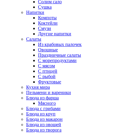
Солим сало
Сушка
Напитки
Компоты
Коктейли
Смузи
Другие напитки
Салаты
Из крабовых палочек
Овощные
Праздничные салаты
С морепродуктами
С мясом
С птицей
С рыбой
Фруктовые
Кухня мира
Пельмени и вареники
Блюда из фарша
Мясного
Блюда с грибами
Блюда из круп
Блюда из макарон
Блюда из овощей
Блюда из творога