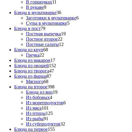
В горшочках
11
В рукаве
9
Блюда в мультиварке
36
Заготовки в мультиварке
6
Супы в мультиварке
5
Блюда в пост
79
Постная выпечка
19
Постное второе
22
Постные салаты
12
Блюда из круп
68
Гречка
22
Блюда из макарон
17
Блюда из овощей
152
Блюда из творога
47
Блюда из фарша
87
Мясного
68
Блюда на второе
398
Блюда из яиц
19
Из бобовых
4
Из морепродуктов
6
Из мяса
101
Из птицы
125
Из рыбы
91
Из субпродуктов
32
Блюда на первое
155