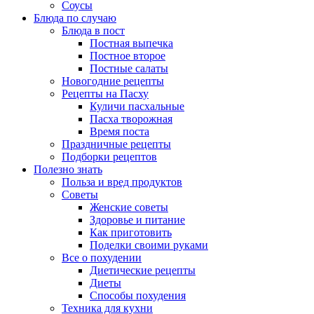
Соусы
Блюда по случаю
Блюда в пост
Постная выпечка
Постное второе
Постные салаты
Новогодние рецепты
Рецепты на Пасху
Куличи пасхальные
Пасха творожная
Время поста
Праздничные рецепты
Подборки рецептов
Полезно знать
Польза и вред продуктов
Советы
Женские советы
Здоровье и питание
Как приготовить
Поделки своими руками
Все о похудении
Диетические рецепты
Диеты
Способы похудения
Техника для кухни