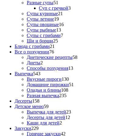
Разные супы
51
Суп с гречкой
3
Супы куриные
21
Супы летние
19
Супы овощные
16
Супы рыбные
13
Супы с грибами
7
Щи и борщи
25
Блюда с грибами
21
Все о похудении
76
Диетические рецепты
58
Диеты
2
Способы похудения
13
Выпечка
543
Вкусные пироги
130
Домашние пирожки
51
Оладьи и блины
108
Разная выпечка
235
Десерты
158
Детское меню
59
Выпечка для детей
23
Десерты для детей
12
Каши для детей
2
Закуски
229
Горячие закуски
42