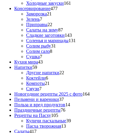
Холодные закуски
161
Консервирование
477
Заморозка
21
Зелень
7
Приправы
22
Салаты на зиму
87
Сладкие заготовки
143
Соленья и маринады
131
Солим рыбу
31
Солим сало
8
Сушка
7
Кухня мира
43
Напитки
59
Другие напитки
22
Коктейли
6
Компоты
21
Смузи
7
Новогодние рецепты 2025 с фото
164
Пельмени и вареники
37
Польза и вред продуктов
14
Праздничные рецепты
76
Рецепты на Пасху
105
Куличи пасхальные
39
Пасха творожная
13
Салаты
417