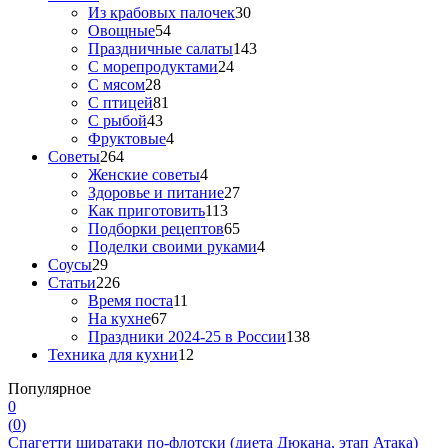
Из крабовых палочек
30
Овощные
54
Праздничные салаты
143
С морепродуктами
24
С мясом
28
С птицей
81
С рыбой
43
Фруктовые
4
Советы
264
Женские советы
4
Здоровье и питание
27
Как приготовить
113
Подборки рецептов
65
Поделки своими руками
4
Соусы
29
Статьи
226
Время поста
11
На кухне
67
Праздники 2024-25 в России
138
Техника для кухни
12
Популярное
0
(
0
)
Спагетти ширатаки по-флотски (диета Дюкана, этап Атака)