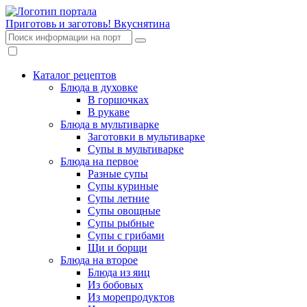
Приготовь и заготовь!
Вкуснятина
Каталог рецептов
Блюда в духовке
В горшочках
В рукаве
Блюда в мультиварке
Заготовки в мультиварке
Супы в мультиварке
Блюда на первое
Разные супы
Супы куриные
Супы летние
Супы овощные
Супы рыбные
Супы с грибами
Щи и борщи
Блюда на второе
Блюда из яиц
Из бобовых
Из морепродуктов