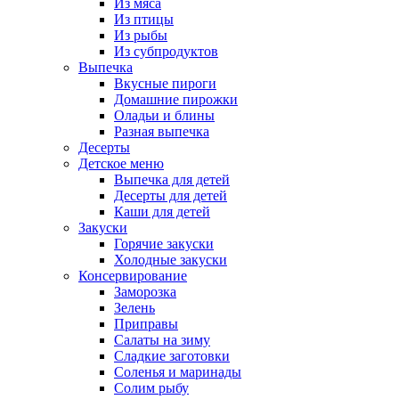
Из мяса
Из птицы
Из рыбы
Из субпродуктов
Выпечка
Вкусные пироги
Домашние пирожки
Оладьи и блины
Разная выпечка
Десерты
Детское меню
Выпечка для детей
Десерты для детей
Каши для детей
Закуски
Горячие закуски
Холодные закуски
Консервирование
Заморозка
Зелень
Приправы
Салаты на зиму
Сладкие заготовки
Соленья и маринады
Солим рыбу