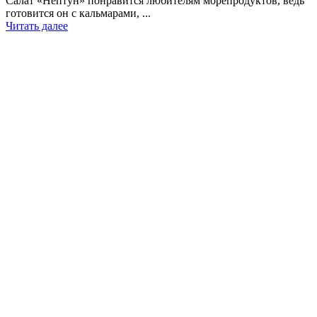
Салат «Нептун» понравится любителям морепродуктов, ведь
готовится он с кальмарами, ...
Читать далее