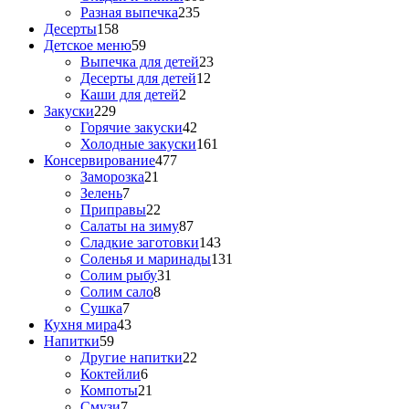
Разная выпечка
235
Десерты
158
Детское меню
59
Выпечка для детей
23
Десерты для детей
12
Каши для детей
2
Закуски
229
Горячие закуски
42
Холодные закуски
161
Консервирование
477
Заморозка
21
Зелень
7
Приправы
22
Салаты на зиму
87
Сладкие заготовки
143
Соленья и маринады
131
Солим рыбу
31
Солим сало
8
Сушка
7
Кухня мира
43
Напитки
59
Другие напитки
22
Коктейли
6
Компоты
21
Смузи
7