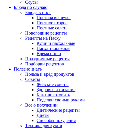
Соусы
Блюда по случаю
Блюда в пост
Постная выпечка
Постное второе
Постные салаты
Новогодние рецепты
Рецепты на Пасху
Куличи пасхальные
Пасха творожная
Время поста
Праздничные рецепты
Подборки рецептов
Полезно знать
Польза и вред продуктов
Советы
Женские советы
Здоровье и питание
Как приготовить
Поделки своими руками
Все о похудении
Диетические рецепты
Диеты
Способы похудения
Техника для кухни