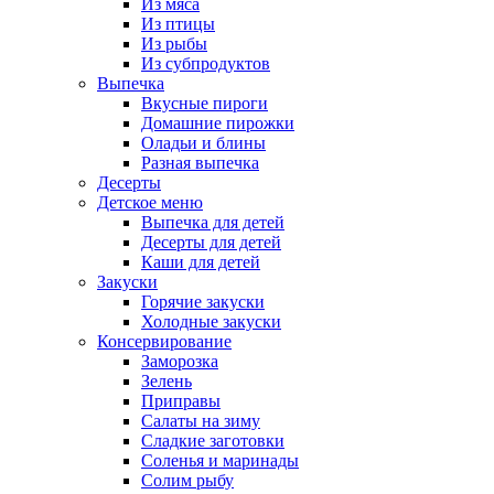
Из мяса
Из птицы
Из рыбы
Из субпродуктов
Выпечка
Вкусные пироги
Домашние пирожки
Оладьи и блины
Разная выпечка
Десерты
Детское меню
Выпечка для детей
Десерты для детей
Каши для детей
Закуски
Горячие закуски
Холодные закуски
Консервирование
Заморозка
Зелень
Приправы
Салаты на зиму
Сладкие заготовки
Соленья и маринады
Солим рыбу