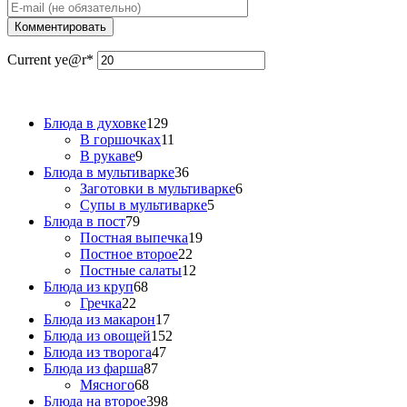
Current ye
@r
*
Блюда в духовке
129
В горшочках
11
В рукаве
9
Блюда в мультиварке
36
Заготовки в мультиварке
6
Супы в мультиварке
5
Блюда в пост
79
Постная выпечка
19
Постное второе
22
Постные салаты
12
Блюда из круп
68
Гречка
22
Блюда из макарон
17
Блюда из овощей
152
Блюда из творога
47
Блюда из фарша
87
Мясного
68
Блюда на второе
398