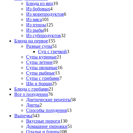
Блюда из яиц
19
Из бобовых
4
Из морепродуктов
6
Из мяса
101
Из птицы
125
Из рыбы
91
Из субпродуктов
32
Блюда на первое
155
Разные супы
51
Суп с гречкой
3
Супы куриные
21
Супы летние
19
Супы овощные
16
Супы рыбные
13
Супы с грибами
7
Щи и борщи
25
Блюда с грибами
21
Все о похудении
76
Диетические рецепты
58
Диеты
2
Способы похудения
13
Выпечка
543
Вкусные пироги
130
Домашние пирожки
51
Оладьи и блины
108