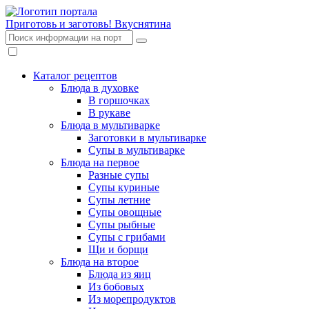
Приготовь и заготовь!
Вкуснятина
Каталог рецептов
Блюда в духовке
В горшочках
В рукаве
Блюда в мультиварке
Заготовки в мультиварке
Супы в мультиварке
Блюда на первое
Разные супы
Супы куриные
Супы летние
Супы овощные
Супы рыбные
Супы с грибами
Щи и борщи
Блюда на второе
Блюда из яиц
Из бобовых
Из морепродуктов