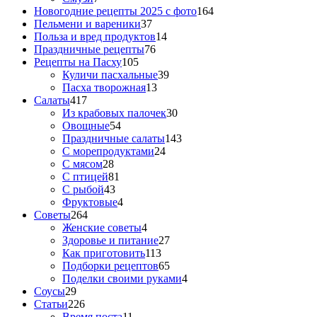
Новогодние рецепты 2025 с фото
164
Пельмени и вареники
37
Польза и вред продуктов
14
Праздничные рецепты
76
Рецепты на Пасху
105
Куличи пасхальные
39
Пасха творожная
13
Салаты
417
Из крабовых палочек
30
Овощные
54
Праздничные салаты
143
С морепродуктами
24
С мясом
28
С птицей
81
С рыбой
43
Фруктовые
4
Советы
264
Женские советы
4
Здоровье и питание
27
Как приготовить
113
Подборки рецептов
65
Поделки своими руками
4
Соусы
29
Статьи
226
Время поста
11