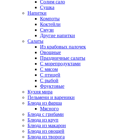
Солим сало
Сушка
Напитки
Компоты
Коктейли
Смузи
Другие напитки
Салаты
Из крабовых палочек
Овощные
Праздничные салаты
С морепродуктами
С мясом
С птицей
С рыбой
Фруктовые
Кухня мира
Пельмени и вареники
Блюда из фарша
Мясного
Блюда с грибами
Блюда из круп
Блюда из макарон
Блюда из овощей
Блюда из творога