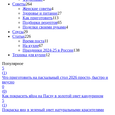
Советы
264
Женские советы
4
Здоровье и питание
27
Как приготовить
113
Подборки рецептов
65
Поделки своими руками
4
Соусы
29
Статьи
226
Время поста
11
На кухне
67
Праздники 2024-25 в России
138
Техника для кухни
12
Популярное
5
(
1
)
Что приготовить на пасхальный стол 2026 просто, быстро и
вкусно
0
(
0
)
Как покрасить яйца на Пасху в золотой цвет кандурином
5
(
1
)
Покраска яиц в зеленый цвет натуральными красителями