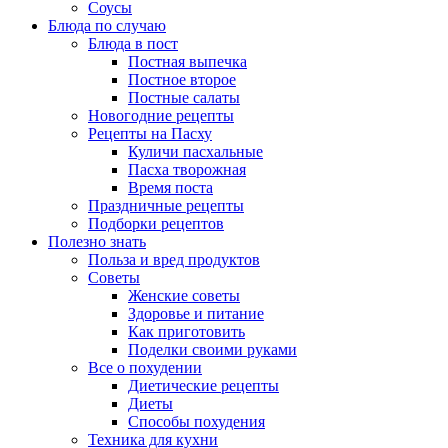
Соусы
Блюда по случаю
Блюда в пост
Постная выпечка
Постное второе
Постные салаты
Новогодние рецепты
Рецепты на Пасху
Куличи пасхальные
Пасха творожная
Время поста
Праздничные рецепты
Подборки рецептов
Полезно знать
Польза и вред продуктов
Советы
Женские советы
Здоровье и питание
Как приготовить
Поделки своими руками
Все о похудении
Диетические рецепты
Диеты
Способы похудения
Техника для кухни