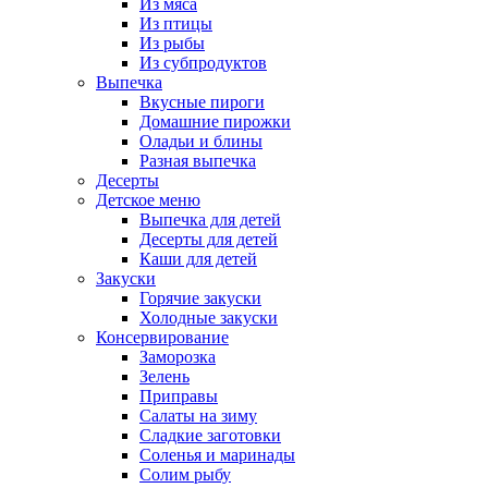
Из мяса
Из птицы
Из рыбы
Из субпродуктов
Выпечка
Вкусные пироги
Домашние пирожки
Оладьи и блины
Разная выпечка
Десерты
Детское меню
Выпечка для детей
Десерты для детей
Каши для детей
Закуски
Горячие закуски
Холодные закуски
Консервирование
Заморозка
Зелень
Приправы
Салаты на зиму
Сладкие заготовки
Соленья и маринады
Солим рыбу