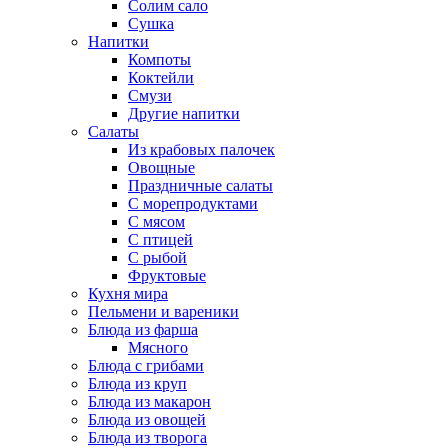
Солим сало
Сушка
Напитки
Компоты
Коктейли
Смузи
Другие напитки
Салаты
Из крабовых палочек
Овощные
Праздничные салаты
С морепродуктами
С мясом
С птицей
С рыбой
Фруктовые
Кухня мира
Пельмени и вареники
Блюда из фарша
Мясного
Блюда с грибами
Блюда из круп
Блюда из макарон
Блюда из овощей
Блюда из творога