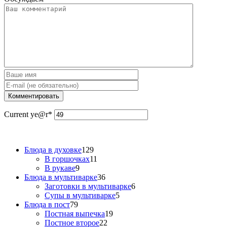
Current ye
@r
*
Блюда в духовке
129
В горшочках
11
В рукаве
9
Блюда в мультиварке
36
Заготовки в мультиварке
6
Супы в мультиварке
5
Блюда в пост
79
Постная выпечка
19
Постное второе
22