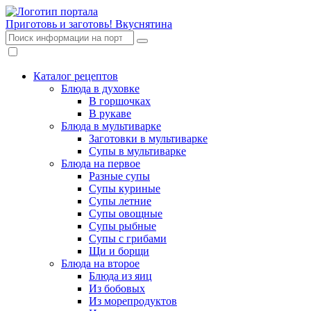
Приготовь и заготовь!
Вкуснятина
Каталог рецептов
Блюда в духовке
В горшочках
В рукаве
Блюда в мультиварке
Заготовки в мультиварке
Супы в мультиварке
Блюда на первое
Разные супы
Супы куриные
Супы летние
Супы овощные
Супы рыбные
Супы с грибами
Щи и борщи
Блюда на второе
Блюда из яиц
Из бобовых
Из морепродуктов