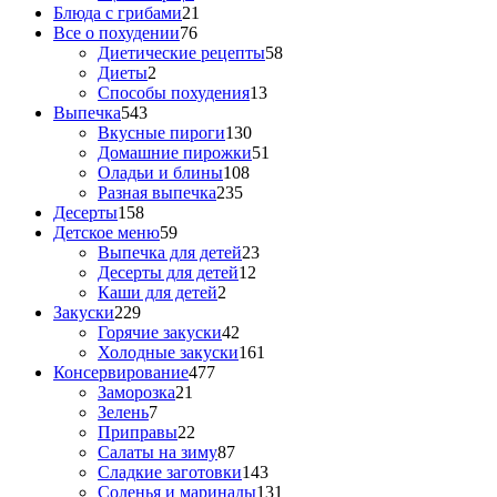
Блюда с грибами
21
Все о похудении
76
Диетические рецепты
58
Диеты
2
Способы похудения
13
Выпечка
543
Вкусные пироги
130
Домашние пирожки
51
Оладьи и блины
108
Разная выпечка
235
Десерты
158
Детское меню
59
Выпечка для детей
23
Десерты для детей
12
Каши для детей
2
Закуски
229
Горячие закуски
42
Холодные закуски
161
Консервирование
477
Заморозка
21
Зелень
7
Приправы
22
Салаты на зиму
87
Сладкие заготовки
143
Соленья и маринады
131