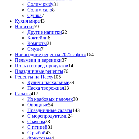
Солим рыбу
31
Солим сало
8
Сушка
7
Кухня мира
43
Напитки
59
Другие напитки
22
Коктейли
6
Компоты
21
Смузи
7
Новогодние рецепты 2025 с фото
164
Пельмени и вареники
37
Польза и вред продуктов
14
Праздничные рецепты
76
Рецепты на Пасху
105
Куличи пасхальные
39
Пасха творожная
13
Салаты
417
Из крабовых палочек
30
Овощные
54
Праздничные салаты
143
С морепродуктами
24
С мясом
28
С птицей
81
С рыбой
43
Фруктовые
4