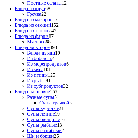
Постные салаты
12
Блюда из круп
68
Гречка
22
Блюда из макарон
17
Блюда из овощей
152
Блюда из творога
47
Блюда из фарша
87
Мясного
68
Блюда на второе
398
Блюда из яиц
19
Из бобовых
4
Из морепродуктов
6
Из мяса
101
Из птицы
125
Из рыбы
91
Из субпродуктов
32
Блюда на первое
155
Разные супы
51
Суп с гречкой
3
Супы куриные
21
Супы летние
19
Супы овощные
16
Супы рыбные
13
Супы с грибами
7
Щи и борщи
25