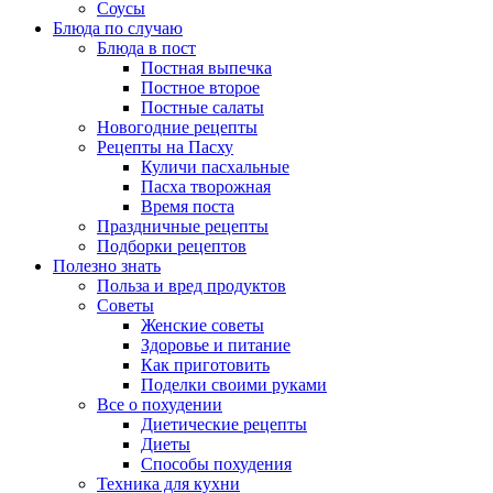
Соусы
Блюда по случаю
Блюда в пост
Постная выпечка
Постное второе
Постные салаты
Новогодние рецепты
Рецепты на Пасху
Куличи пасхальные
Пасха творожная
Время поста
Праздничные рецепты
Подборки рецептов
Полезно знать
Польза и вред продуктов
Советы
Женские советы
Здоровье и питание
Как приготовить
Поделки своими руками
Все о похудении
Диетические рецепты
Диеты
Способы похудения
Техника для кухни