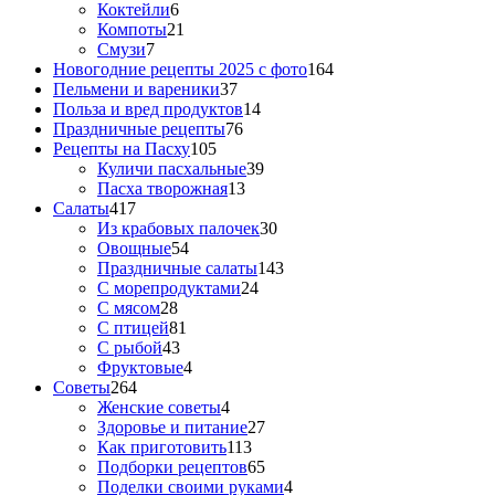
Коктейли
6
Компоты
21
Смузи
7
Новогодние рецепты 2025 с фото
164
Пельмени и вареники
37
Польза и вред продуктов
14
Праздничные рецепты
76
Рецепты на Пасху
105
Куличи пасхальные
39
Пасха творожная
13
Салаты
417
Из крабовых палочек
30
Овощные
54
Праздничные салаты
143
С морепродуктами
24
С мясом
28
С птицей
81
С рыбой
43
Фруктовые
4
Советы
264
Женские советы
4
Здоровье и питание
27
Как приготовить
113
Подборки рецептов
65
Поделки своими руками
4