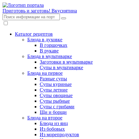
Приготовь и заготовь!
Вкуснятина
Каталог рецептов
Блюда в духовке
В горшочках
В рукаве
Блюда в мультиварке
Заготовки в мультиварке
Супы в мультиварке
Блюда на первое
Разные супы
Супы куриные
Супы летние
Супы овощные
Супы рыбные
Супы с грибами
Щи и борщи
Блюда на второе
Блюда из яиц
Из бобовых
Из морепродуктов