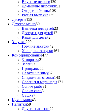
Вкусные пироги
130
Домашние пирожки
51
Оладьи и блины
108
Разная выпечка
235
Десерты
158
Детское меню
59
Выпечка для детей
23
Десерты для детей
12
Каши для детей
2
Закуски
229
Горячие закуски
42
Холодные закуски
161
Консервирование
477
Заморозка
21
Зелень
7
Приправы
22
Салаты на зиму
87
Сладкие заготовки
143
Соленья и маринады
131
Солим рыбу
31
Солим сало
8
Сушка
7
Кухня мира
43
Напитки
59
Другие напитки
22