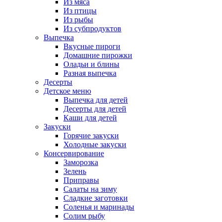
Из мяса
Из птицы
Из рыбы
Из субпродуктов
Выпечка
Вкусные пироги
Домашние пирожки
Оладьи и блины
Разная выпечка
Десерты
Детское меню
Выпечка для детей
Десерты для детей
Каши для детей
Закуски
Горячие закуски
Холодные закуски
Консервирование
Заморозка
Зелень
Приправы
Салаты на зиму
Сладкие заготовки
Соленья и маринады
Солим рыбу