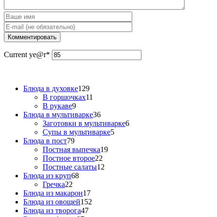
Current ye
@r
*
Блюда в духовке
129
В горшочках
11
В рукаве
9
Блюда в мультиварке
36
Заготовки в мультиварке
6
Супы в мультиварке
5
Блюда в пост
79
Постная выпечка
19
Постное второе
22
Постные салаты
12
Блюда из круп
68
Гречка
22
Блюда из макарон
17
Блюда из овощей
152
Блюда из творога
47