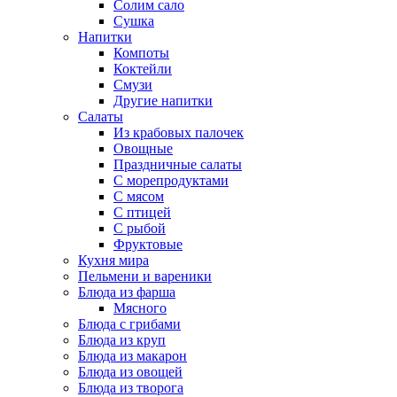
Солим сало
Сушка
Напитки
Компоты
Коктейли
Смузи
Другие напитки
Салаты
Из крабовых палочек
Овощные
Праздничные салаты
С морепродуктами
С мясом
С птицей
С рыбой
Фруктовые
Кухня мира
Пельмени и вареники
Блюда из фарша
Мясного
Блюда с грибами
Блюда из круп
Блюда из макарон
Блюда из овощей
Блюда из творога