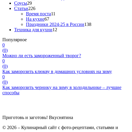
Соусы
29
Статьи
226
Время поста
11
На кухне
67
Праздники 2024-25 в России
138
Техника для кухни
12
Популярное
0
(
0
)
Можно ли есть замороженный творог?
0
(
0
)
Как заморозить клюкву в домашних условиях на зиму
0
(
0
)
Как заморозить чернику на зиму в холодильнике – лучшие
способы
Приготовь и заготовь!
Вкуснятина
© 2026 – Кулинарный сайт с фото-рецептами, статьями и