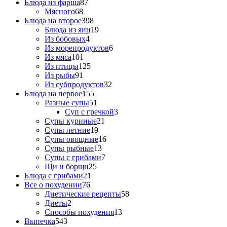
Блюда из фарша
87
Мясного
68
Блюда на второе
398
Блюда из яиц
19
Из бобовых
4
Из морепродуктов
6
Из мяса
101
Из птицы
125
Из рыбы
91
Из субпродуктов
32
Блюда на первое
155
Разные супы
51
Суп с гречкой
3
Супы куриные
21
Супы летние
19
Супы овощные
16
Супы рыбные
13
Супы с грибами
7
Щи и борщи
25
Блюда с грибами
21
Все о похудении
76
Диетические рецепты
58
Диеты
2
Способы похудения
13
Выпечка
543