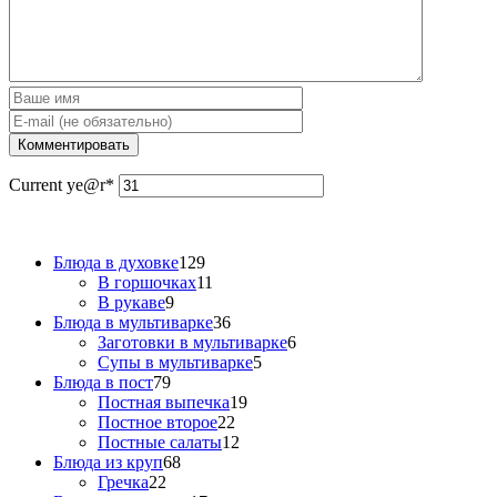
Current ye
@r
*
Блюда в духовке
129
В горшочках
11
В рукаве
9
Блюда в мультиварке
36
Заготовки в мультиварке
6
Супы в мультиварке
5
Блюда в пост
79
Постная выпечка
19
Постное второе
22
Постные салаты
12
Блюда из круп
68
Гречка
22