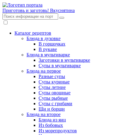
Приготовь и заготовь!
Вкуснятина
Каталог рецептов
Блюда в духовке
В горшочках
В рукаве
Блюда в мультиварке
Заготовки в мультиварке
Супы в мультиварке
Блюда на первое
Разные супы
Супы куриные
Супы летние
Супы овощные
Супы рыбные
Супы с грибами
Щи и борщи
Блюда на второе
Блюда из яиц
Из бобовых
Из морепродуктов