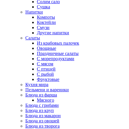
Солим сало
Сушка
Напитки
Компоты
Коктейли
Смузи
Другие напитки
Салаты
Из крабовых палочек
Овощные
Праздничные салаты
С морепродуктами
С мясом
С птицей
С рыбой
Фруктовые
Кухня мира
Пельмени и вареники
Блюда из фарша
Мясного
Блюда с грибами
Блюда из круп
Блюда из макарон
Блюда из овощей
Блюда из творога