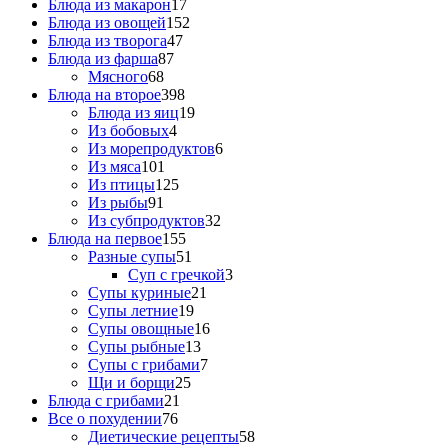
Блюда из макарон
17
Блюда из овощей
152
Блюда из творога
47
Блюда из фарша
87
Мясного
68
Блюда на второе
398
Блюда из яиц
19
Из бобовых
4
Из морепродуктов
6
Из мяса
101
Из птицы
125
Из рыбы
91
Из субпродуктов
32
Блюда на первое
155
Разные супы
51
Суп с гречкой
3
Супы куриные
21
Супы летние
19
Супы овощные
16
Супы рыбные
13
Супы с грибами
7
Щи и борщи
25
Блюда с грибами
21
Все о похудении
76
Диетические рецепты
58