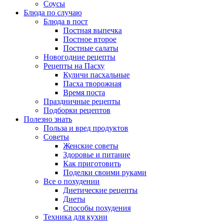
Соусы
Блюда по случаю
Блюда в пост
Постная выпечка
Постное второе
Постные салаты
Новогодние рецепты
Рецепты на Пасху
Куличи пасхальные
Пасха творожная
Время поста
Праздничные рецепты
Подборки рецептов
Полезно знать
Польза и вред продуктов
Советы
Женские советы
Здоровье и питание
Как приготовить
Поделки своими руками
Все о похудении
Диетические рецепты
Диеты
Способы похудения
Техника для кухни