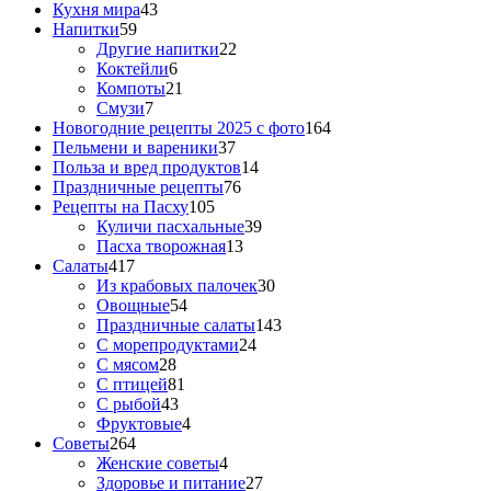
Кухня мира
43
Напитки
59
Другие напитки
22
Коктейли
6
Компоты
21
Смузи
7
Новогодние рецепты 2025 с фото
164
Пельмени и вареники
37
Польза и вред продуктов
14
Праздничные рецепты
76
Рецепты на Пасху
105
Куличи пасхальные
39
Пасха творожная
13
Салаты
417
Из крабовых палочек
30
Овощные
54
Праздничные салаты
143
С морепродуктами
24
С мясом
28
С птицей
81
С рыбой
43
Фруктовые
4
Советы
264
Женские советы
4
Здоровье и питание
27