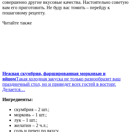
совершенно другие вкусовые качества. Настоятельно советую
вам его приготовить. Не буду вас томить – перейду к
пошаговому рецепту.
Читайте также
Нежная скумбрия, фаршированная морковью и
яйцом
Такая холодная закуска не только разнообразит ваш
праздничный стол, но и приведет всех гостей в восторг.
Делается…
Ингредиенты:
скумбрия – 2 шт.;
морковь – 1 шт.;
лук – 1 шт.;
желатин – 2 ч.л.;
соль и перец по вкусу.