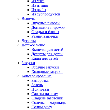
Из мяса
Из птицы
Из рыбы
Из субпродуктов
Выпечка
Вкусные пироги
Домашние пирожки
Оладьи и блины
Разная выпечка
Десерты
Детское меню
Выпечка для детей
Десерты для детей
Каши для детей
Закуски
Горячие закуски
Холодные закуски
Консервирование
Заморозка
Зелень
Приправы
Салаты на зиму
Сладкие заготовки
Соленья и маринады
Солим рыбу