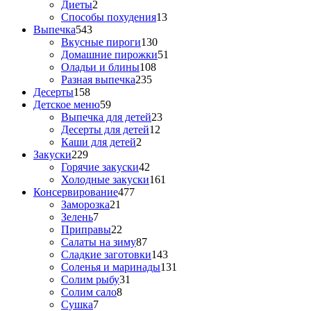
Диеты
2
Способы похудения
13
Выпечка
543
Вкусные пироги
130
Домашние пирожки
51
Оладьи и блины
108
Разная выпечка
235
Десерты
158
Детское меню
59
Выпечка для детей
23
Десерты для детей
12
Каши для детей
2
Закуски
229
Горячие закуски
42
Холодные закуски
161
Консервирование
477
Заморозка
21
Зелень
7
Приправы
22
Салаты на зиму
87
Сладкие заготовки
143
Соленья и маринады
131
Солим рыбу
31
Солим сало
8
Сушка
7