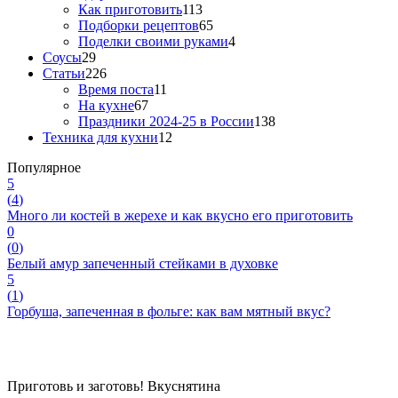
Как приготовить
113
Подборки рецептов
65
Поделки своими руками
4
Соусы
29
Статьи
226
Время поста
11
На кухне
67
Праздники 2024-25 в России
138
Техника для кухни
12
Популярное
5
(
4
)
Много ли костей в жерехе и как вкусно его приготовить
0
(
0
)
Белый амур запеченный стейками в духовке
5
(
1
)
Горбуша, запеченная в фольге: как вам мятный вкус?
Приготовь и заготовь!
Вкуснятина