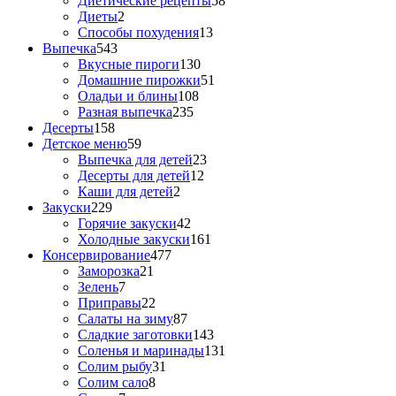
Диетические рецепты
58
Диеты
2
Способы похудения
13
Выпечка
543
Вкусные пироги
130
Домашние пирожки
51
Оладьи и блины
108
Разная выпечка
235
Десерты
158
Детское меню
59
Выпечка для детей
23
Десерты для детей
12
Каши для детей
2
Закуски
229
Горячие закуски
42
Холодные закуски
161
Консервирование
477
Заморозка
21
Зелень
7
Приправы
22
Салаты на зиму
87
Сладкие заготовки
143
Соленья и маринады
131
Солим рыбу
31
Солим сало
8