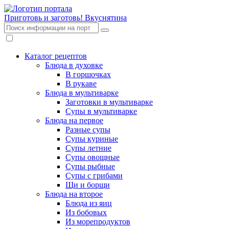
Приготовь и заготовь!
Вкуснятина
Каталог рецептов
Блюда в духовке
В горшочках
В рукаве
Блюда в мультиварке
Заготовки в мультиварке
Супы в мультиварке
Блюда на первое
Разные супы
Супы куриные
Супы летние
Супы овощные
Супы рыбные
Супы с грибами
Щи и борщи
Блюда на второе
Блюда из яиц
Из бобовых
Из морепродуктов