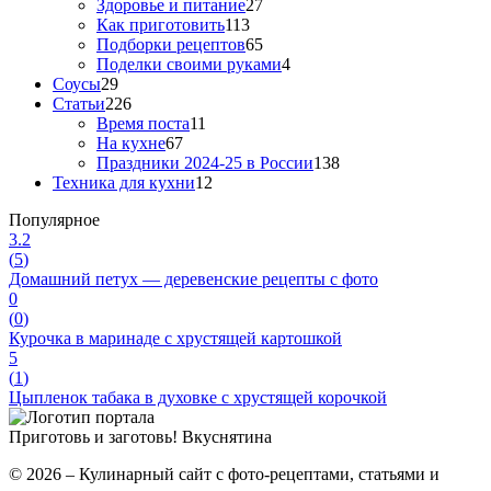
Здоровье и питание
27
Как приготовить
113
Подборки рецептов
65
Поделки своими руками
4
Соусы
29
Статьи
226
Время поста
11
На кухне
67
Праздники 2024-25 в России
138
Техника для кухни
12
Популярное
3.2
(
5
)
Домашний петух — деревенские рецепты с фото
0
(
0
)
Курочка в маринаде с хрустящей картошкой
5
(
1
)
Цыпленок табака в духовке с хрустящей корочкой
Приготовь и заготовь!
Вкуснятина
© 2026 – Кулинарный сайт с фото-рецептами, статьями и