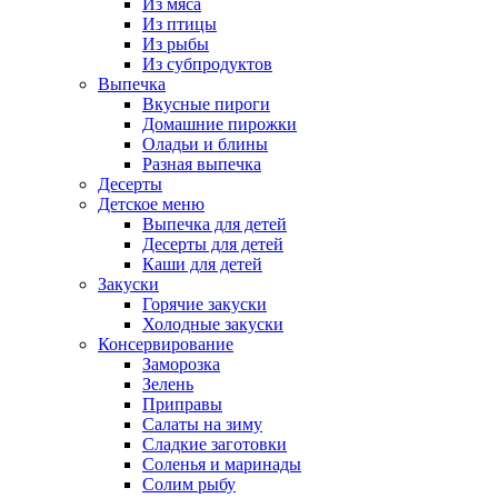
Из мяса
Из птицы
Из рыбы
Из субпродуктов
Выпечка
Вкусные пироги
Домашние пирожки
Оладьи и блины
Разная выпечка
Десерты
Детское меню
Выпечка для детей
Десерты для детей
Каши для детей
Закуски
Горячие закуски
Холодные закуски
Консервирование
Заморозка
Зелень
Приправы
Салаты на зиму
Сладкие заготовки
Соленья и маринады
Солим рыбу