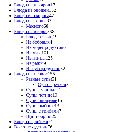
Блюда из макарон
17
Блюда из овощей
152
Блюда из творога
47
Блюда из фарша
87
Мясного
68
Блюда на второе
398
Блюда из яиц
19
Из бобовых
4
Из морепродуктов
6
Из мяса
101
Из птицы
125
Из рыбы
91
Из субпродуктов
32
Блюда на первое
155
Разные супы
51
Суп с гречкой
3
Супы куриные
21
Супы летние
19
Супы овощные
16
Супы рыбные
13
Супы с грибами
7
Щи и борщи
25
Блюда с грибами
21
Все о похудении
76