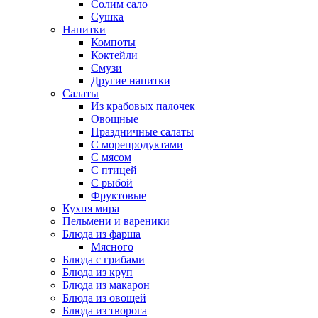
Солим сало
Сушка
Напитки
Компоты
Коктейли
Смузи
Другие напитки
Салаты
Из крабовых палочек
Овощные
Праздничные салаты
С морепродуктами
С мясом
С птицей
С рыбой
Фруктовые
Кухня мира
Пельмени и вареники
Блюда из фарша
Мясного
Блюда с грибами
Блюда из круп
Блюда из макарон
Блюда из овощей
Блюда из творога