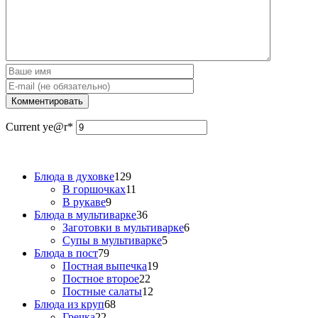
Current ye
@r
*
Блюда в духовке
129
В горшочках
11
В рукаве
9
Блюда в мультиварке
36
Заготовки в мультиварке
6
Супы в мультиварке
5
Блюда в пост
79
Постная выпечка
19
Постное второе
22
Постные салаты
12
Блюда из круп
68
Гречка
22