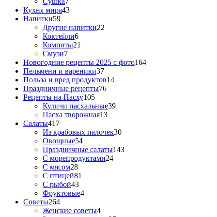
Сушка
7
Кухня мира
43
Напитки
59
Другие напитки
22
Коктейли
6
Компоты
21
Смузи
7
Новогодние рецепты 2025 с фото
164
Пельмени и вареники
37
Польза и вред продуктов
14
Праздничные рецепты
76
Рецепты на Пасху
105
Куличи пасхальные
39
Пасха творожная
13
Салаты
417
Из крабовых палочек
30
Овощные
54
Праздничные салаты
143
С морепродуктами
24
С мясом
28
С птицей
81
С рыбой
43
Фруктовые
4
Советы
264
Женские советы
4