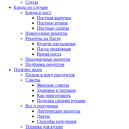
Соусы
Блюда по случаю
Блюда в пост
Постная выпечка
Постное второе
Постные салаты
Новогодние рецепты
Рецепты на Пасху
Куличи пасхальные
Пасха творожная
Время поста
Праздничные рецепты
Подборки рецептов
Полезно знать
Польза и вред продуктов
Советы
Женские советы
Здоровье и питание
Как приготовить
Поделки своими руками
Все о похудении
Диетические рецепты
Диеты
Способы похудения
Техника для кухни