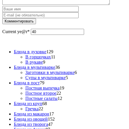
Current ye
@r
*
Блюда в духовке
129
В горшочках
11
В рукаве
9
Блюда в мультиварке
36
Заготовки в мультиварке
6
Супы в мультиварке
5
Блюда в пост
79
Постная выпечка
19
Постное второе
22
Постные салаты
12
Блюда из круп
68
Гречка
22
Блюда из макарон
17
Блюда из овощей
152
Блюда из творога
47