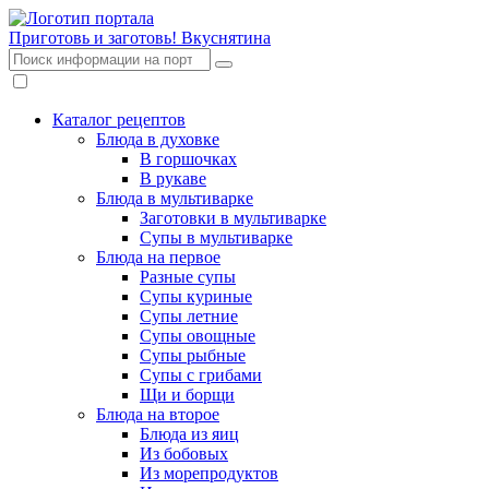
Приготовь и заготовь!
Вкуснятина
Каталог рецептов
Блюда в духовке
В горшочках
В рукаве
Блюда в мультиварке
Заготовки в мультиварке
Супы в мультиварке
Блюда на первое
Разные супы
Супы куриные
Супы летние
Супы овощные
Супы рыбные
Супы с грибами
Щи и борщи
Блюда на второе
Блюда из яиц
Из бобовых
Из морепродуктов