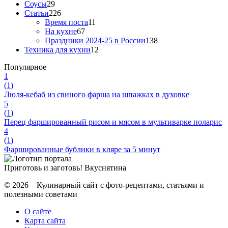
Соусы
29
Статьи
226
Время поста
11
На кухне
67
Праздники 2024-25 в России
138
Техника для кухни
12
Популярное
1
(
1
)
Люля-кебаб из свиного фарша на шпажках в духовке
5
(
1
)
Перец фаршированный рисом и мясом в мультиварке поларис
4
(
1
)
Фаршированные бублики в кляре за 5 минут
Приготовь и заготовь!
Вкуснятина
© 2026 – Кулинарный сайт с фото-рецептами, статьями и
полезными советами
О сайте
Карта сайта