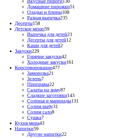
Вкусные пироги
130
Домашние пирожки
51
Оладьи и блины
108
Разная выпечка
235
Десерты
158
Детское меню
59
Выпечка для детей
23
Десерты для детей
12
Каши для детей
2
Закуски
229
Горячие закуски
42
Холодные закуски
161
Консервирование
477
Заморозка
21
Зелень
7
Приправы
22
Салаты на зиму
87
Сладкие заготовки
143
Соленья и маринады
131
Солим рыбу
31
Солим сало
8
Сушка
7
Кухня мира
43
Напитки
59
Другие напитки
22