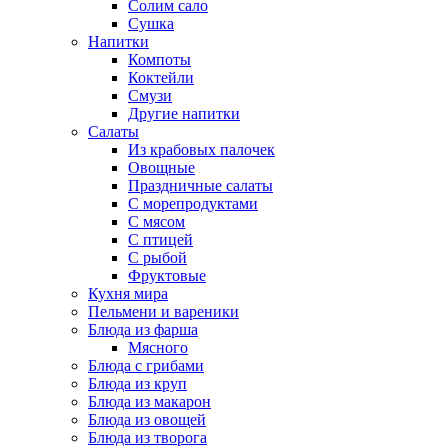
Солим сало
Сушка
Напитки
Компоты
Коктейли
Смузи
Другие напитки
Салаты
Из крабовых палочек
Овощные
Праздничные салаты
С морепродуктами
С мясом
С птицей
С рыбой
Фруктовые
Кухня мира
Пельмени и вареники
Блюда из фарша
Мясного
Блюда с грибами
Блюда из круп
Блюда из макарон
Блюда из овощей
Блюда из творога