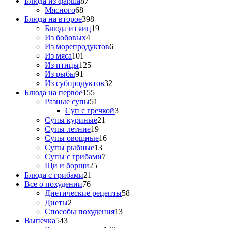
Блюда из фарша
87
Мясного
68
Блюда на второе
398
Блюда из яиц
19
Из бобовых
4
Из морепродуктов
6
Из мяса
101
Из птицы
125
Из рыбы
91
Из субпродуктов
32
Блюда на первое
155
Разные супы
51
Суп с гречкой
3
Супы куриные
21
Супы летние
19
Супы овощные
16
Супы рыбные
13
Супы с грибами
7
Щи и борщи
25
Блюда с грибами
21
Все о похудении
76
Диетические рецепты
58
Диеты
2
Способы похудения
13
Выпечка
543