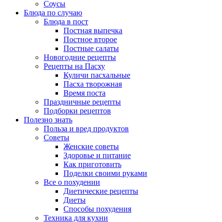
Соусы
Блюда по случаю
Блюда в пост
Постная выпечка
Постное второе
Постные салаты
Новогодние рецепты
Рецепты на Пасху
Куличи пасхальные
Пасха творожная
Время поста
Праздничные рецепты
Подборки рецептов
Полезно знать
Польза и вред продуктов
Советы
Женские советы
Здоровье и питание
Как приготовить
Поделки своими руками
Все о похудении
Диетические рецепты
Диеты
Способы похудения
Техника для кухни