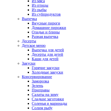
Из мяса
Из птицы
Из рыбы
Из субпродуктов
Выпечка
Вкусные пироги
Домашние пирожки
Оладьи и блины
Разная выпечка
Десерты
Детское меню
Выпечка для детей
Десерты для детей
Каши для детей
Закуски
Горячие закуски
Холодные закуски
Консервирование
Заморозка
Зелень
Приправы
Салаты на зиму
Сладкие заготовки
Соленья и маринады
Солим рыбу