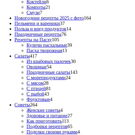
Коктейли
6
Компоты
21
Смузи
7
Новогодние рецепты 2025 с фото
164
Пельмени и вареники
37
Польза и вред продуктов
14
Праздничные рецепты
76
Рецепты на Пасху
105
Куличи пасхальные
39
Пасха творожная
13
Салаты
417
Из крабовых палочек
30
Овощные
54
Праздничные салаты
143
С морепродуктами
24
С мясом
28
С птицей
81
С рыбой
43
Фруктовые
4
Советы
264
Женские советы
4
Здоровье и питание
27
Как приготовить
113
Подборки рецептов
65
Поделки своими руками
4